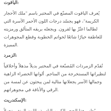
الياقوت:
يُعرف الياقوت المصنّع في المختبر باسم "ملك الأحجار
الكريمة"، فهو يجسّد درجات اللون الأحمر الآسرة التي
لطالما اعتُزّ بها لقرون. ويجعله بريقه المتألق ورمزيته
للعاطفة خيارًا شائعًا لخواتم الخطوبة وقطع المجوهرات
المميزة.
الزمرد:
تُقدّم الزمردات المُصنّعة في المختبر بديلاً مذهلاً وأخلاقياً
لنظيراتها المستخرجة من المناجم. ألوانها الخضراء الزاهية
وجمالها الآسر يجعلانها مثالية لمن يبحثون عن لمسة من
الرقي والأناقة في مجوهراتهم.
الإسكندريت:
يُظهر هذا الحجر الكريم النادر ذو اللون المتغير تحولاً