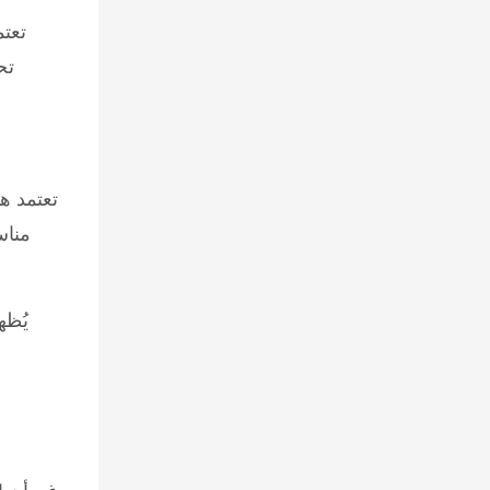
تعت
تح
تعتمد ه
يُظه