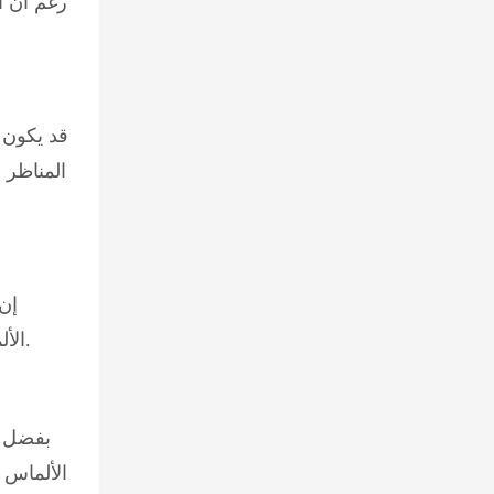
رغم أن ال
قد يكون ل
المناظر ا
إن
الألماس المُصنّع في المختبر بديلاً مستداماً، إذ يُمكن إنتاجه باستمرار لتلبية الطلب المتزايد على هذه الأحجار الكريمة البراقة.
الألماس 