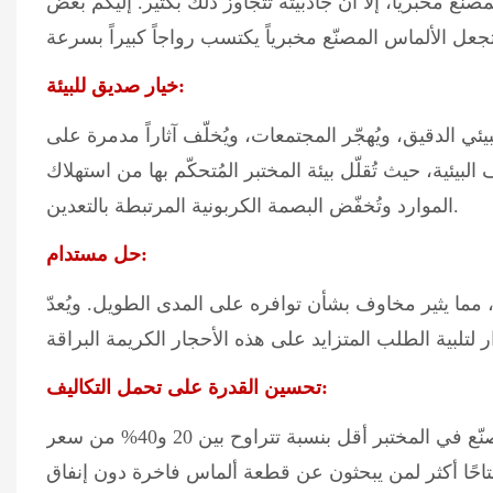
لمصنّع مخبرياً، إلا أن جاذبيته تتجاوز ذلك بكثير. إليكم بعض
خيار صديق للبيئة:
بيئي الدقيق، ويُهجّر المجتمعات، ويُخلّف آثاراً مدمرة على
لبيئية، حيث تُقلّل بيئة المختبر المُتحكّم بها من استهلاك
الموارد وتُخفّض البصمة الكربونية المرتبطة بالتعدين.
حل مستدام:
ما يثير مخاوف بشأن توافره على المدى الطويل. ويُعدّ
تحسين القدرة على تحمل التكاليف:
بفضل إلغاء تكاليف التعدين والتوزيع، عادةً ما يكون سعر الألماس المصنّع في المختبر أقل بنسبة تتراوح بين 20 و40% من سعر
متاحًا أكثر لمن يبحثون عن قطعة ألماس فاخرة دون إنفاق