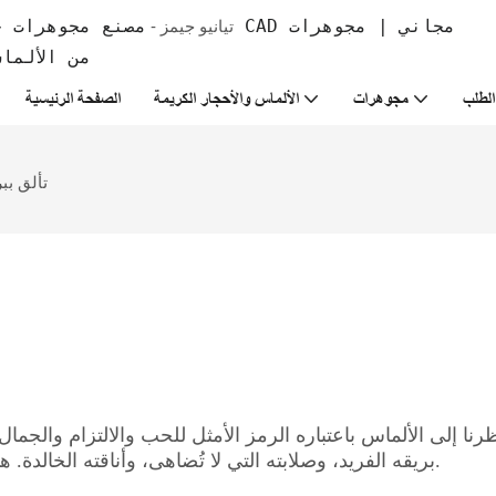
تيانيو جيمز -
من الألما
لطلب
مجوهرات
الألماس والأحجار الكريمة
الصفحة الرئيسية
تألق بب
ظرنا إلى الألماس باعتباره الرمز الأمثل للحب والالتزام والج
بريقه الفريد، وصلابته التي لا تُضاهى، وأناقته الخالدة. هذه الخصائص رسّخت مكانته كأكثر الأحجار الكريمة رواجًا.