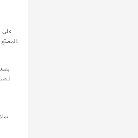
على ع
المصنّع في المختبر في غضون أسابيع. وهذا يتيح إنجاز الطلبات بشكل أسرع ومرونة أكبر في تصميم المجوهرات حسب الطلب.
يصعب
للصرا
تمام