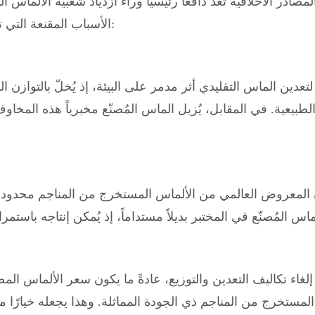
مصادر الأخلاقية تُعدّ دافعاً رئيسياً وراء ازدياد شعبية الألماس ا
الأسباب المقنعة التي تجعل الألماس المصنّع مخبرياً يكتسب رواجاً كبيراً بسرعة:
تعدين الماس التقليدي أثر مدمر على البيئة، إذ يُخلّ بالتوازن ال
لطبيعية. في المقابل، يُزيل الماس المُصنّع مخبرياً هذه المخاوف ا
 المعروض العالمي من الألماس المستخرج من المناجم محدود، م
المستخرج من المناجم ذي الجودة المماثلة. وهذا يجعله خيارًا 