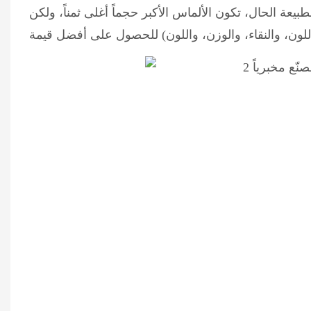
 الألماس، حيث يعادل القيراط الواحد 0.2 غرام. وبطبيعة الحال، تكون الألماس الأكبر حجماً أغلى ثمناً، ولكن