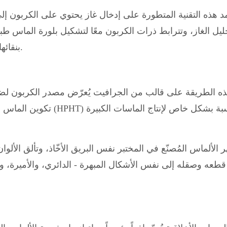
مد هذه التقنية المتطورة على إدخال غاز يحتوي على الكربون 
ليل الغاز، وتترابط ذرات الكربون معًا لتشكيل بلورة الماس طب
الكيميائي للبخار (CVD) بنقائها الاستثنائي ومظهرها عديم اللون.
ذه الطريقة على قالب من الجرافيت يُعرّض مصدر الكربون لضغ
تكوين الماس الطبيعية. و
ر الألماس المُصنّع في المختبر نفس البريق الأخّاذ، وتألق الألو
قطعه وصقله إلى نفس الأشكال المبهرة - الدائري، والأميرة، والزم