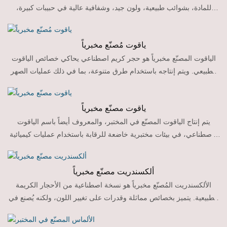
للمادة، بشوائب طبيعية، ولون جيد، وشفافية عالية في حبيبات كبيرة،
والأهم من ذلك أنها غير مكلفة، مما يجعلها بديلاً ممتازاً لمجوهرات الزمرد
الطبيعي.
ياقوت مُصنّع مخبرياً
الياقوت المصنّع مخبرياً هو حجر كريم اصطناعي يحاكي خصائص الياقوت
الطبيعي. ويتم إنتاجه باستخدام طرق متنوعة، بما في ذلك عمليات الصهر
الحراري المائي والصهر باللهب، لإنتاج ياقوت اصطناعي عالي الجودة
بخصائص مشابهة للياقوت الطبيعي.
ياقوت مصنّع مخبرياً
يتم إنتاج الياقوت المصنّع في المختبر، والمعروف أيضاً باسم الياقوت
الاصطناعي، في بيئات مختبرية خاضعة للرقابة باستخدام عمليات كيميائية
تحاكي التكوين الطبيعي للياقوت.
ألكسندريت مصنّع مخبرياً
الألكسندريت المُصنّع مخبرياً هو نسخة اصطناعية من الأحجار الكريمة
الطبيعية. يتميز بخصائص مماثلة وقدرات على تغيير اللون، ولكنه يُصنع في
بيئات مُتحكّم بها.