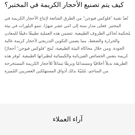
كيف يتم تصنيع الأحجار الكريمة في المختبر؟
تُعدّ تقنية "فلوكس فيوجن" من الطرق الشائعة لإنتاج الأحجار الكريمة في
المختبر. فعلى مدار ستة إلى اثني عشر شهرًا، تنمو البلورات في بيئة
مُحكمة تُحاكي الظروف الطبيعية. تتضمن هذه العملية تطبيقًا دقيقًا للمعادن
والحرارة والضغط، مما يضمن التكوين التدريجي لأحجار كريمة عالية
الجودة. ومن خلال محاكاة البيئة الطبيعية، تُنتج "فلوكس فيوجن" أحجارًا
كريمة بنفس الخصائص الفيزيائية والكيميائية لنظيراتها الطبيعية. تُوفر هذه
الطريقة بديلاً أخلاقيًا ومستدامًا وبريقًا مماثلاً للأحجار الكريمة المستخرجة
من المناجم، مُلبيّةً بذلك أذواق المستهلكين العصريين المُميزة.
آراء العملاء