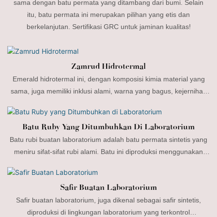
sama dengan batu permata yang ditambang dari bumi. Selain
itu, batu permata ini merupakan pilihan yang etis dan
berkelanjutan. Sertifikasi GRC untuk jaminan kualitas!
Zamrud Hidrotermal
Emerald hidrotermal ini, dengan komposisi kimia material yang
sama, juga memiliki inklusi alami, warna yang bagus, kejernihan
tinggi dalam butiran besar, dan yang terpenting, harganya
terjangkau, menjadikannya alternatif yang sangat baik untuk
Batu Ruby Yang Ditumbuhkan Di Laboratorium
perhiasan emerald alami.
Batu rubi buatan laboratorium adalah batu permata sintetis yang
meniru sifat-sifat rubi alami. Batu ini diproduksi menggunakan
berbagai metode, termasuk proses hidrotermal dan peleburan
api, untuk menciptakan rubi sintetis berkualitas tinggi dengan sifat
Safir Buatan Laboratorium
yang mirip dengan rubi alami.
Safir buatan laboratorium, juga dikenal sebagai safir sintetis,
diproduksi di lingkungan laboratorium yang terkontrol