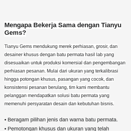
Mengapa Bekerja Sama dengan Tianyu
Gems?
Tianyu Gems mendukung merek perhiasan, grosir, dan
desainer khusus dengan batu permata hasil lab yang
disesuaikan untuk produksi komersial dan pengembangan
perhiasan pesanan. Mulai dari ukuran yang terkalibrasi
hingga potongan khusus, pasangan yang cocok, dan
konsistensi pesanan berulang, tim kami membantu
pelanggan mendapatkan solusi batu permata yang
memenuhi persyaratan desain dan kebutuhan bisnis.
•
Beragam pilihan jenis dan warna batu permata.
• Pemotongan khusus dan ukuran yang telah