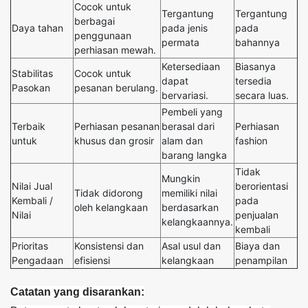
Cocok untuk
Tergantung
Tergantung
berbagai
Daya tahan
pada jenis
pada
penggunaan
permata
bahannya
perhiasan mewah.
Ketersediaan
Biasanya
Stabilitas
Cocok untuk
dapat
tersedia
Pasokan
pesanan berulang.
bervariasi.
secara luas.
Pembeli yang
Terbaik
Perhiasan pesanan
berasal dari
Perhiasan
untuk
khusus dan grosir
alam dan
fashion
barang langka
Tidak
Mungkin
Nilai Jual
berorientasi
Tidak didorong
memiliki nilai
Kembali /
pada
oleh kelangkaan
berdasarkan
Nilai
penjualan
kelangkaannya.
kembali
Prioritas
Konsistensi dan
Asal usul dan
Biaya dan
Pengadaan
efisiensi
kelangkaan
penampilan
Catatan yang disarankan: