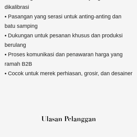
dikalibrasi
• Pasangan yang serasi untuk anting-anting dan
batu samping
• Dukungan untuk pesanan khusus dan produksi
berulang
• Proses komunikasi dan penawaran harga yang
ramah B2B
• Cocok untuk merek perhiasan, grosir, dan desainer
Ulasan Pelanggan