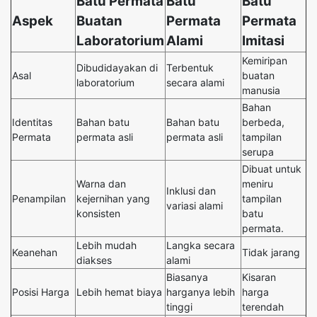
Batu Permata
Batu
Batu
Aspek
Buatan
Permata
Permata
Laboratorium
Alami
Imitasi
Kemiripan
Dibudidayakan di
Terbentuk
Asal
buatan
laboratorium
secara alami
manusia
Bahan
Identitas
Bahan batu
Bahan batu
berbeda,
Permata
permata asli
permata asli
tampilan
serupa
Dibuat untuk
Warna dan
meniru
Inklusi dan
Penampilan
kejernihan yang
tampilan
variasi alami
konsisten
batu
permata.
Lebih mudah
Langka secara
Keanehan
Tidak jarang
diakses
alami
Biasanya
Kisaran
Posisi Harga
Lebih hemat biaya
harganya lebih
harga
tinggi
terendah