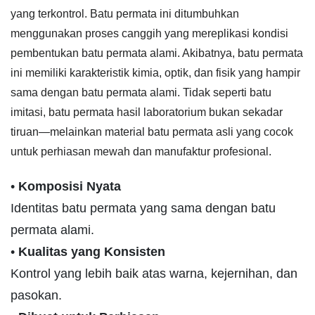
yang terkontrol. Batu permata ini ditumbuhkan
menggunakan proses canggih yang mereplikasi kondisi
pembentukan batu permata alami. Akibatnya, batu permata
ini memiliki karakteristik kimia, optik, dan fisik yang hampir
sama dengan batu permata alami. Tidak seperti batu
imitasi, batu permata hasil laboratorium bukan sekadar
tiruan—melainkan material batu permata asli yang cocok
untuk perhiasan mewah dan manufaktur profesional.
•
Komposisi Nyata
Identitas batu permata yang sama dengan batu
permata alami.
•
Kualitas yang Konsisten
Kontrol yang lebih baik atas warna, kejernihan, dan
pasokan.