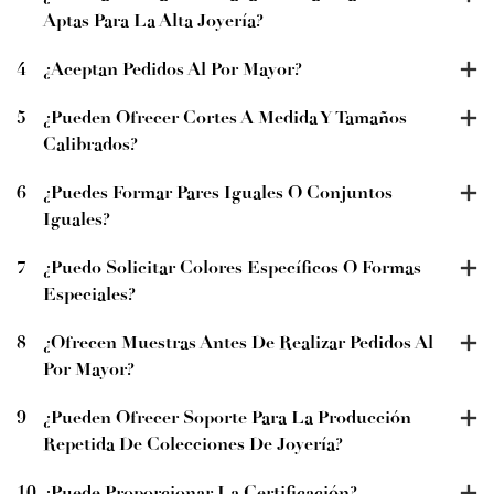
Aptas Para La Alta Joyería?
4
¿Aceptan Pedidos Al Por Mayor?
5
¿Pueden Ofrecer Cortes A Medida Y Tamaños
Calibrados?
6
¿Puedes Formar Pares Iguales O Conjuntos
Iguales?
7
¿Puedo Solicitar Colores Específicos O Formas
Especiales?
8
¿Ofrecen Muestras Antes De Realizar Pedidos Al
Por Mayor?
9
¿Pueden Ofrecer Soporte Para La Producción
Repetida De Colecciones De Joyería?
10
¿Puede Proporcionar La Certificación?