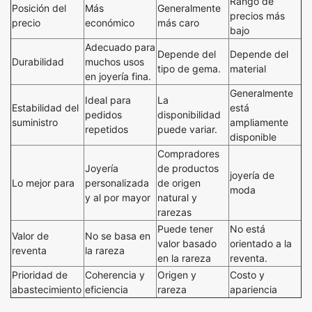
Rango de
Posición del
Más
Generalmente
precios más
precio
económico
más caro
bajo
Adecuado para
Depende del
Depende del
Durabilidad
muchos usos
tipo de gema.
material
en joyería fina.
Generalmente
Ideal para
La
Estabilidad del
está
pedidos
disponibilidad
suministro
ampliamente
repetidos
puede variar.
disponible
Compradores
Joyería
de productos
joyería de
Lo mejor para
personalizada
de origen
moda
y al por mayor
natural y
rarezas
Puede tener
No está
Valor de
No se basa en
valor basado
orientado a la
reventa
la rareza
en la rareza
reventa.
Prioridad de
Coherencia y
Origen y
Costo y
abastecimiento
eficiencia
rareza
apariencia