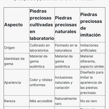
Piedras
Piedras
preciosas
Piedras
preciosas
Aspecto
cultivadas
preciosas
de
en
naturales
imitación
laboratorio
Cultivado en
Formado en la
Imitaciones
Origen
laboratorios
naturaleza
artificiales
Material de
Material de
Material
Identidad de
gema
gema
diferente,
gema
auténtica
auténtica
aspecto similar.
Diseñado para
Inclusiones
imitar la
Color y nitidez
Apariencia
naturales y
apariencia de
uniformes
variación
las piedras
preciosas.
Naturalmente
Rareza
Más accesible
No es raro
raro