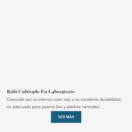
Rubí Cultivado En Laboratorio
D
Conocido por su intenso color rojo y su excelente durabilidad,
a
es adecuado para joyería fina y piedras centrales
personalizadas.
VER MÁS