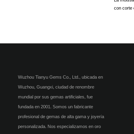
Moissan
con corte
VVS, Co
octogonal
Tritura
fabricada 
vanguardia
estilos qu
línea con 
necesidade
Wuzhou Tianyu Gems Co., Ltd., ubicada en
Wuzhou, Guangxi, ciudad de renombre
mundial por sus gemas artificiales, fue
fundada en 2001. Somos un fabricante
profesional de gemas de alta gama y joyería
personalizada. Nos especializamos en oro