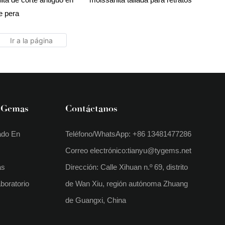
e pera
 Gemas
Contáctanos
ado En
Teléfono/WhatsApp: +86 13481477286
Correo electrónico:
tianyu@tygems.net
as
Dirección: Calle Xihuan n.º 69, distrito
boratorio
de Wan Xiu, región autónoma Zhuang
de Guangxi, China