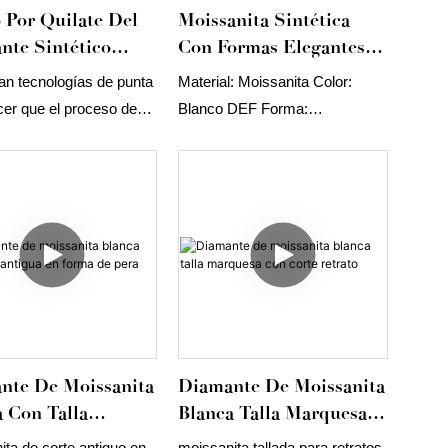
s, ovaladas y en forma
 Por Quilate Del
Moissanita Sintética
.
nte Sintético
Con Formas Elegantes Y
o Incoloro Tianyu
Talla Francesa De
zan tecnologías de punta
Material: Moissanita Color:
Talla Jubilee De
Tianyu Gems Para
cer que el proceso de
Blanco DEF Forma:
Mm DEF
Joyería.
ción de moissanita
Rectangular Corte: Corte
izada con talla Jubilee
francés
mm, diamante sintético
incoloro DEF, sea
te y ahorre mano de
e ha demostrado que es
 en el campo de las
preciosas sueltas.
nte De Moissanita
Diamante De Moissanita
a Con Talla
Blanca Talla Marquesa
ua En Forma De
Con Corte Retrato
ita de corte antiguo en
moissanita tallada para retratos