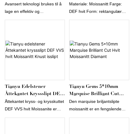
Hvit Syntetisk Diamant
Syntetisk Moissanitt For
for å bedre møte markedets
Avansert teknologi brukes til å
Materiale: Moissanitt Farge:
Moissanitt Pris Per Karat
Smykker
etterspørsel.
lage en effektiv og
DEF hvit Form: rektangulær
arbeidsbesparende
Skjæring: fransk skjæring
produksjonsprosess for
tilpasset moissanitt Jubilee cut
6,5 mm DEF fargeløs hvit
syntetisk diamant moissanittpris
per karat. Den har vist seg å
være svært nyttig innen
feltet(er) løse edelstener.
Tianyu Edelstener
Tianyu Gems 5*10mm
Åttekantet Kryssslipt DEF
Marquise Brilliant Cut
VVS Hvit Moissanitt Knust
Hvit Moissanitt Diamant
Åttekantet kryss- og krysskuttet
Den marquise briljantslipte
Isslipt
DEF VVS hvit Moissanite er
moissanitt er en fengslende
utsøkt produsert med
edelsten som viser frem den
toppmoderne teknologi. Den
tidløse elegansen til
presenterer forskjellige stiler
marquiseformen og den