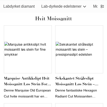
Labdyrket diamant
Lab-dyrkede edelstener
Moissani
Hvit Moissanitt
Marquise Antikkslipt Hvit
Sekskantet Stråleslipt
Moissanitt Løs Stein For
Moissanitt Løs Stein –
Fine Smykker
Presisjonsslipt Edelsten
Denne Marquise Old European
Denne fantastiske Hexagon
Cut hvite moissanitt har en
Radiant Cut Moissaniten
elegant, langstrakt silhuett med
kombinerer moderne