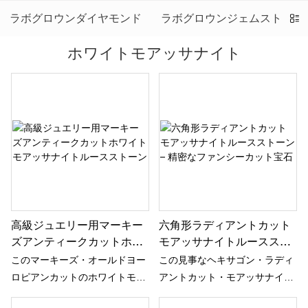
ラボグロウンダイヤモンド
ラボグロウンジェムストーン
ホワイトモアッサナイト
高級ジュエリー用マーキー
六角形ラディアントカット
ズアンティークカットホワ
モアッサナイトルーススト
イトモアッサナイトルース
ーン – 精密なファンシーカ
このマーキーズ・オールドヨー
この見事なヘキサゴン・ラディ
ストーン
ット宝石
ロピアンカットのホワイトモア
アントカット・モアッサナイト
ッサナイトは、先端が尖った優
は、現代的な幾何学模様のデザ