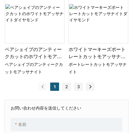
り、お客様のさまざまなニーズ
われる宝石です。この絶妙な組
に対応できます。
み合わせにより、洗練された雰
囲気を醸し出し、比類なき輝き
を放つ宝石が生まれます。優雅
さとまばゆいばかりの輝きを求
める方にとって、まさに理想的
ペアシェイプのアンティー
ホワイトマーキーズポート
な選択肢と言えるでしょう。
クカットのホワイトモアッ
レートカットモアッサナイ
サナイトダイヤモンド
トダイヤモンド
ペアシェイプのアンティークカ
ポートレートカットモアッサナ
ットモアッサナイト
イト
1
2
3
お問い合わせ内容を送信してください
名前