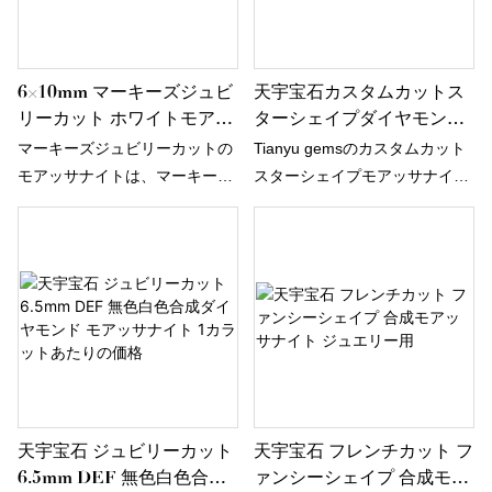
のラウンド、オーバル、ペアシ
ェイプの宝石に代わる、現代的
な選択肢を提供します。
6×10mm マーキーズジュビ
天宇宝石カスタムカットス
リーカット ホワイトモアッ
ターシェイプダイヤモンド
サナイト
ルースモアッサナイトその
マーキーズジュビリーカットの
Tianyu gemsのカスタムカット
他カット
モアッサナイトは、マーキーズ
スターシェイプモアッサナイト
シェイプの気品ある美しさとジ
ダイヤモンドルースモアッサナ
ュビリーカットの輝きを兼ね備
イトは、販売量が多いため、企
えた、まばゆいばかりの宝石で
業が新しい市場を開拓し、生態
す。この絶妙な組み合わせによ
学的障壁を確立および強化する
り、優雅さと輝きを放つ宝石が
のに役立ち、企業が長期間にわ
生まれ、洗練された魅力的な宝
たって強力な競争力を維持でき
石をジュエリーコレクションに
ます。さらに、この製品は画期
加えたいと願う人々に人気の選
的なイノベーションの組み合わ
択肢となっています。
せを特徴としています。テクノ
天宇宝石 ジュビリーカット
天宇宝石 フレンチカット フ
ロジーは、市場の需要によりよ
6.5mm DEF 無色白色合成
ァンシーシェイプ 合成モア
く対応するために適用されてい