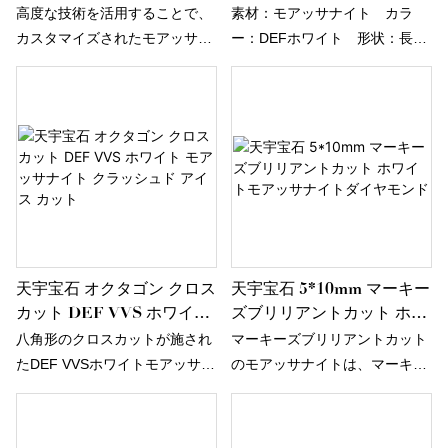
ダイヤモンド モアッサナイ
ッサナイト ジュエリー用
ます。
高度な技術を活用することで、
素材：モアッサナイト カラ
ト 1カラットあたりの価格
カスタマイズされたモアッサナ
ー：DEFホワイト 形状：長方
イト ジュビリーカット 6.5mm
形 カット：フレンチカット
DEF 無色白色合成ダイヤモンド
モアッサナイトの製造プロセス
を効率的かつ省力化していま
す。これは、ルースジェムスト
ーンの分野で非常に有用である
ことがわかっています。
天宇宝石 オクタゴン クロス
天宇宝石 5*10mm マーキー
カット DEF VVS ホワイト
ズブリリアントカット ホワ
モアッサナイト クラッシュ
イトモアッサナイトダイヤ
八角形のクロスカットが施され
マーキーズブリリアントカット
ド アイス カット
モンド
たDEF VVSホワイトモアッサナ
のモアッサナイトは、マーキー
イトは、最先端技術によって精
ズシェイプの時代を超えた優雅
巧に製造されています。さまざ
さとブリリアントカットの魅惑
まなスタイルが用意されてお
的な輝きを兼ね備えた、心を奪