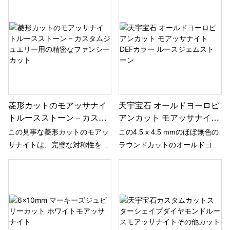
雅な細長いシルエットが特徴
インと卓越した輝きを兼ね備え
で、洗練された時代を超越した
ています。完璧なバランスのと
美しさをファインジュエリーデ
れた細長い六角形のシルエット
ザインにもたらします。独特の
と精密なラディアントカットが
ファセットカットは、オールド
特徴のこのユニークな宝石は、
ヨーロピアンカットのヴィンテ
伝統的なダイヤモンドの形状に
ージ感とマーキーズシェイプの
代わるモダンな選択肢として、
優美な輪郭を融合させ、印象的
ひときわ輝くファイアとスパー
菱形カットのモアッサナイ
天宇宝石 オールドヨーロピ
な輝きと目を引く光の表現を生
クルを放ちます。
トルースストーン – カスタ
アンカット モアッサナイト
み出します。ホワイトの輝き
ムジュエリー用の精密なフ
DEFカラー ルースジェムス
は、清潔感、明るさ、そして高
この見事な菱形カットのモアッ
この4.5 x 4.5 mmのほぼ無色の
ァンシーカット
トーン
級感を際立たせ、ハイエンドな
サナイトは、完璧な対称性を持
ラウンドカットのオールドヨー
カスタムジュエリーに最適な選
つダイヤモンド型のシルエット
ロピアンモアッサナイトは、そ
択肢となります。
が特徴で、精緻なファセットカ
の卓越した特性と希少性から、
ットによってさらに美しさが際
当社のGRA認定宝石鑑定士によ
立っています。幾何学的な優雅
って厳選されました。
さと卓越した輝きを兼ね備えた
このユニークなカットは、従来