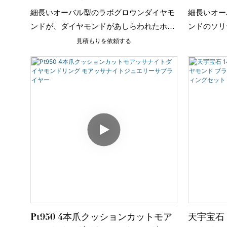
リング（18Kイエロー＆ホワイトゴ
ーゴール
細長いオーバル型のラボグロウンダイヤモ
細長いオー
ールド）
ート型の
ンドが、ダイヤモンドがあしらわれたホワ
ンドのソリ
イトゴールドのバンドの上に浮かぶように
イヤモンド
見積もりを依頼する
配された、特注のステートメントリング。
な2連リン
洗練されたツートンカラーの18Kゴールド
イエローゴ
デザインで仕上げられています。
がら遊び心
ザインです
Pt950 4本爪クッションカットモア
天宇宝石