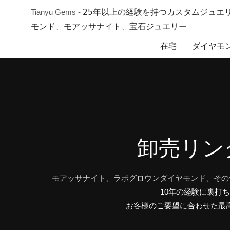
25年以上の経験を持つカスタムジュエリ
Tianyu Gems -
モンド、モアッサナイト、宝石ジュエリー
在宅
ダイヤモ
卸売リン
モアッサナイト、ラボグロウンダイヤモンド、その
10年の経験に裏打
お客様のご要望に合わせた最高