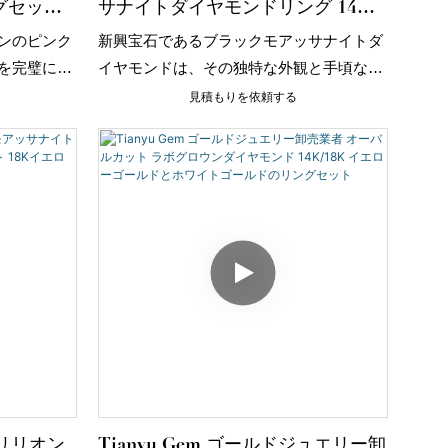
グセット
サナイトダイヤモンドリング 14金
ングセッ
イエローゴールドリングバンド
ンのピンク
新興宝石であるブラックモアッサナイトダ
を完璧に引
イヤモンドは、その独特な外観と手頃な価
洗練された
格から、市場で急速に人気を集めていま
見積もりを依頼する
す。従来のダイヤモンドと比較して、ブラ
ックモアッサナイトダイヤモンドは硬度と
光沢が同等であるだけでなく、より豊富な
カラーバリエーションを持ち、様々な着用
シーンのニーズに応えることができます。
トリリオン
Tianyu Gem ゴールドジュエリー卸