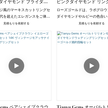
ダイヤモンド ブライダル
ピンクダイヤモンド リン
マーキーズカット ウェディ
ローズゴールド ウェディ
ジ風のマーキスカットリングセ
ローズゴールドは、ラボグロウ
ト イエローゴールド
ト
代を超えたエレガンスをご体験
ダイヤモンドやルビーの色合い
ヴィンテージの魅力を凝縮した
き立て、リング全体に重層的で
見積もりを依頼する
見積もりを依頼する
グセットです。
印象を与えます。
u Gems ペアシェイプクラウ
Tianyu Gems オーバル