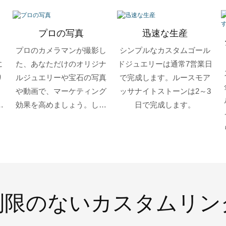
プロの写真
迅速な生産
プロのカメラマンが撮影し
シンプルなカスタムゴール
に
た、あなただけのオリジナ
ドジュエリーは通常7営業日
り
ルジュエリーや宝石の写真
で完成します。ルースモア
。
や動画で、マーケティング
ッサナイトストーンは2～3
件
効果を高めましょう。しか
日で完成します。
デ
も無料です。アップロード
して公開するだけでOKで
す。
制限のないカスタムリン