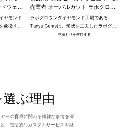
ンドウェデ
売業者 オーバルカット ラボグロウ
イエロー
ンダイヤモンド 14K/18K イエロー
イヤモンド
ラボグロウンダイヤモンド工場である
ゴールドとホワイトゴールドのリン
を象徴する
Tianyu Gemsは、形状を工夫したラボグロ
グセット
表現するも
ウンダイヤモンドの製造において研究開発
見積もりを依頼する
を重ねてきました。中でもオーバルカット
ダイヤモンドは豊富で、ラウンドダイヤモ
ンドリングの輝きと光沢をそのままに、身
に着ける人の優雅さと気品を完璧に表現し
ます。
グを選ぶ理由
イヤーの育成に関わる複雑な事情を深
など、包括的なカスタムサービスを継