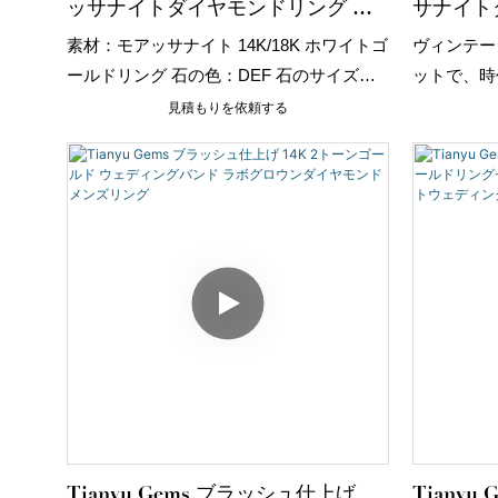
ッサナイトダイヤモンドリング モ
サナイト
アッサナイトジュエリーサプライヤ
セット 
素材：モアッサナイト 14K/18K ホワイトゴ
ヴィンテー
ー
ングセッ
ールドリング 石の色：DEF 石のサイズ、
ットで、時
数量：9.9mm×1個 形状：RD 重量：約3.6g
ください。
見積もりを依頼する
美しいリン
Tianyu Gems ブラッシュ仕上げ
Tiany