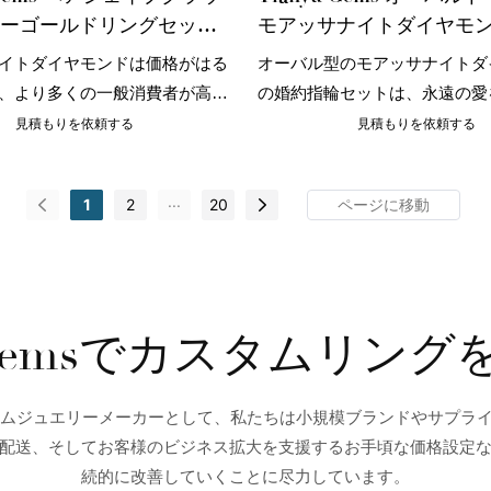
ローゴールドリングセット
モアッサナイトダイヤモ
ヴィンテージモアッサナイト
ィングリングセット 18K
イトダイヤモンドは価格がはる
オーバル型のモアッサナイトダ
ングリングセット
ゴールド婚約指輪セット
、より多くの一般消費者が高品
の婚約指輪セットは、永遠の愛
リー体験を楽しむことができま
だけでなく、スタイルと個性を
見積もりを依頼する
見積もりを依頼する
モアッサナイトリングセット
のでもあります。
自の利点から、新時代の結婚指
...
1
2
20
選択肢として徐々に人気を集め
u Gemsでカスタムリン
タムジュエリーメーカーとして、私たちは小規模ブランドやサプラ
配送、そしてお客様のビジネス拡大を支援するお手頃な価格設定
続的に改善していくことに尽力しています。