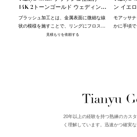
14K 2トーンゴールド ウェディング
ン イエ
バンド ラボグロウンダイヤモンド
14K 
ブラッシュ加工とは、金属表面に微細な線
モアッサナ
メンズリング
ウェディ
状の模様を施すことで、リングにフロスト
かに手頃で
加工のような効果を与える特殊な表面処理
質なジュエ
見積もりを依頼する
です。この模様は控えめでさりげなく、上
す。また、
品かつ高級感のある印象を与えます。
は、その独
輪の新たな
ています。
Tiany
20年以上の経験を持つ熟練のカス
く理解しています。迅速かつ確実な