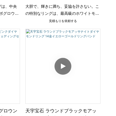
トーンブラ
グは、中央
大胆で、輝きに満ち、妥協を許さない。こ
イプのサイ
ボグロウン
の特別なリングは、最高級のホワイトモア
アシェイプ
ッサナイトを一枚の石から削り出し、完璧
見積もりを依頼する
る、時代を
なカットと研磨を施して作られています。
特徴です。
表面全体を覆うまばゆいばかりのファセッ
ットされた
トが、あらゆる角度から比類なき輝きを放
ラグジュア
ち、まるで本物のダイヤモンドを身に着け
融合させ、
ているかのようです。単なるリングではな
きを美しく引
く、力強さ、個性、そして現代的なラグジ
トーンが魅
ュアリーを象徴するアイテムです。耐久性
のセンター
があり、環境に優しく、他に類を見ないほ
があり、ペ
どユニークなこのリングは、個性を際立た
柔らかな印
せることを恐れない男性に最適です。
的流れを添
ボグロウン
天宇宝石 ラウンドブラックモアッ