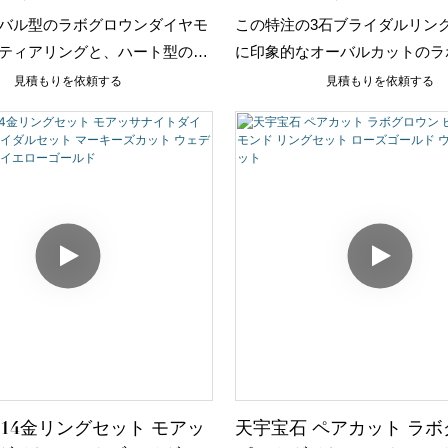
ドのブライダルリング。ハ
ーゴールド製のスリース
バル型のラボグロウンダイヤモ
この特注の3石ブライダルリン
ダイヤモンドバンド付き。
イダルリング（ペアシェ
ティアリングと、ハート型のダ
に印象的なオーバルカットのラ
ドストーン付き）
バンドを配した、ロマンチック
ダイヤモンドを配し、両脇をペ
見積もりを依頼する
見積もりを依頼する
グのブライダルセット。輝く14K
のサイドストーンが優雅に縁取
ールド製。エレガントでありな
超越した個性的なシルエットが
も感じさせる、存在感のあるデ
輝く18Kイエローゴールドにセ
。
このデザインは、クラシックな
リーとモダンな洗練さを絶妙に
DEFカラーダイヤモンドの輝
き立てる温かみのあるゴールド
力です。細長いオーバルカット
ストーンは指を長く見せる効果
アシェイプのサイドストーンは
象と立体感、そして優雅な視覚
えています。
 14金リングセット モアッ
天宇宝石 ペアカット ラ