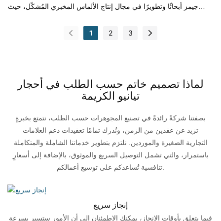
جيمز أبحاثًا وتطويرًا في مجال إنتاج الألماس المخبري المُشكّل، حيث
يتميز الألماس البيضاوي بكثافة وجمال فائقين، ويحتفظ ببريق ولمعان
خواتم الألماس الدائرية، مما يعكس أناقة وتميز من يرتديه.
1
2
3
لماذا تصميم خاتم حسب الطلب في أحجار
تيانيو الكريمة
بصفتنا شركةً رائدةً في تصنيع المجوهرات حسب الطلب، نتمتع بخبرةٍ
تزيد عن عقدين من الزمن، ونُدرك تمامًا تعقيدات دعم العلامات
التجارية الصغيرة والموردين. نلتزم بتطوير خدماتنا الشاملة والمتكاملة
باستمرار، والتي تشمل التوصيل السريع والموثوق، بالإضافة إلى أسعارٍ
تنافسية تُساعدكم على توسيع أعمالكم.
إنجاز سريع
فيما يتعلق بأوقات الإنجاز، يمكنك الاطمئنان إلى أن الأمور ستسير بسرعة