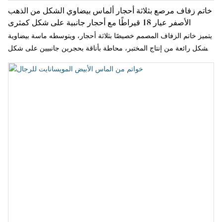
خاتم زفاف مرصع بثلاثة أحجار ألماس بيضاوي الشكل من الذهب
الأصفر عيار 18 قيراطًا مع أحجار جانبية على شكل كمثرى
يتميز خاتم الزفاف المصمم خصيصًا بثلاثة أحجار، ويتوسطه ماسة بيضاوية
الشكل رائعة من إنتاج المختبر، محاطة بأناقة بحجرين جانبيين على شكل
كمثرى، مما يمنحه مظهرًا خالدًا وفريدًا. مرصع في ذهب أصفر عيار 18
قيراطًا متألقًا، يجمع التصميم بين الفخامة الكلاسيكية والرقي العصري،
مقدمًا لونًا ذهبيًا دافئًا يعزز بشكل جميل بريق الماس ذي اللون DEF.
يُضفي الحجر البيضاوي الطويل في المنتصف لمسة جمالية تُطيل الإصبع،
بينما تُضيف الأحجار الجانبية على شكل كمثرى نعومةً وعمقًا وانسيابيةً
بصريةً رائعة.