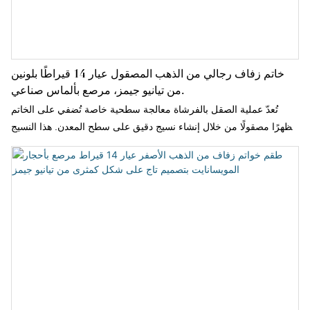
خاتم زفاف رجالي من الذهب المصقول عيار 14 قيراطًا بلونين
من تيانيو جيمز، مرصع بألماس صناعي.
تُعدّ عملية الصقل بالفرشاة معالجة سطحية خاصة تُضفي على الخاتم
مظهرًا مصقولًا من خلال إنشاء نسيج دقيق على سطح المعدن. هذا النسيج
رقيق وغير بارز، مما يمنحه إحساسًا بالفخامة والرقي.