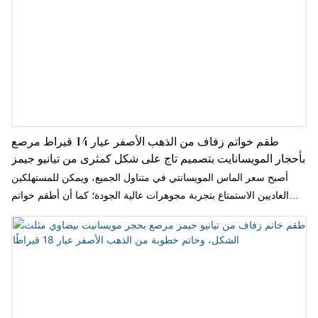
طقم خواتم زفاف من الذهب الأصفر عيار 14 قيراط مرصع
بأحجار المويسانايت بتصميم تاج على شكل كمثرى من تيانيو جيمز
أصبح سعر الماس المويسانتي في متناول الجميع، ويمكن للمستهلكين
العاديين الاستمتاع بتجربة مجوهرات عالية الجودة؛ كما أن أطقم خواتم
المويسانتي، بمزاياها الفريدة، أصبحت تدريجياً خياراً جديداً لخواتم الزفاف
في العصر الجديد.