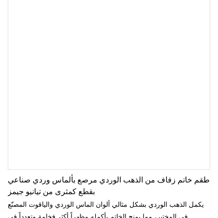
طقم خاتم زفاف من الذهب الوردي مرصع بألماس وردي صناعي
بقطع كمثرى من تيانيو جيمز
يكمل الذهب الوردي بشكل مثالي ألوان الماس الوردي والياقوت المصنّع
في المختبر، مما يمنح الخاتم بأكمله مظهراً أكثر فخامة وتعدداً في