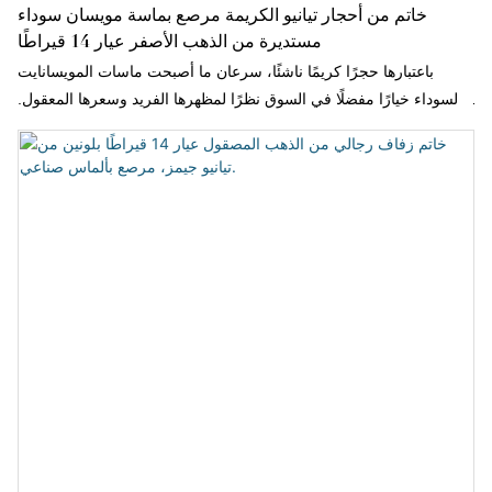
خاتم من أحجار تيانيو الكريمة مرصع بماسة مويسان سوداء
مستديرة من الذهب الأصفر عيار 14 قيراطًا
باعتبارها حجرًا كريمًا ناشئًا، سرعان ما أصبحت ماسات المويسانايت
السوداء خيارًا مفضلًا في السوق نظرًا لمظهرها الفريد وسعرها المعقول.
وبالمقارنة مع الماس التقليدي، لا تتميز ماسات المويسانايت السوداء
بصلابة ولمعان مماثلين فحسب، بل تتميز أيضًا بتنوع ألوانها الغني، مما
يجعلها مناسبة لمختلف المناسبات.