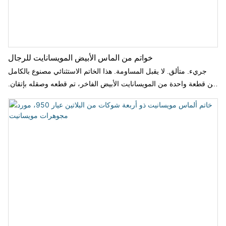
خواتم من الماس الأبيض المويسانايت للرجال
جريء. متألق. لا يقبل المساومة. هذا الخاتم الاستثنائي مصنوع بالكامل
من قطعة واحدة من المويسانايت الأبيض الفاخر، تم قطعه وصقله بإتقان.
بفضل أوجهه البراقة التي تغطي سطحه بالكامل، يشع بريقًا لا مثيل له
من كل زاوية - كأنك ترتدي ماسة كاملة. إنه أكثر من مجرد خاتم، إنه
تعبير عن القوة والتفرد والفخامة العصرية. متين، صديق للبيئة، وفريد ​​من
نوعه ببراعة - مثالي للرجال الذين يجرؤون على التميز.