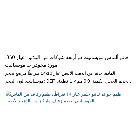
خاتم ألماس مويسانيت ذو أربعة شوكات من البلاتين عيار 950،
مورد مجوهرات مويسانيت
المادة: خاتم من الذهب الأبيض عيار 14/18 قيراطًا مرصع بحجر
مويسانيت. لون الحجر: DEF. حجم الحجر، الكمية: 9.9 مم × 1 قطعة.
الشكل: دائري. الوزن: حوالي 3.6 غرام.