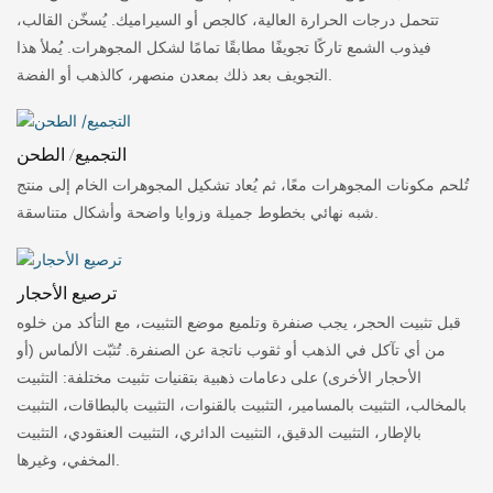
تتحمل درجات الحرارة العالية، كالجص أو السيراميك. يُسخّن القالب،
فيذوب الشمع تاركًا تجويفًا مطابقًا تمامًا لشكل المجوهرات. يُملأ هذا
التجويف بعد ذلك بمعدن منصهر، كالذهب أو الفضة.
التجميع/ الطحن
تُلحم مكونات المجوهرات معًا، ثم يُعاد تشكيل المجوهرات الخام إلى منتج
شبه نهائي بخطوط جميلة وزوايا واضحة وأشكال متناسقة.
ترصيع الأحجار
قبل تثبيت الحجر، يجب صنفرة وتلميع موضع التثبيت، مع التأكد من خلوه
من أي تآكل في الذهب أو ثقوب ناتجة عن الصنفرة. تُثبّت الألماس (أو
الأحجار الأخرى) على دعامات ذهبية بتقنيات تثبيت مختلفة: التثبيت
بالمخالب، التثبيت بالمسامير، التثبيت بالقنوات، التثبيت بالبطاقات، التثبيت
بالإطار، التثبيت الدقيق، التثبيت الدائري، التثبيت العنقودي، التثبيت
المخفي، وغيرها.