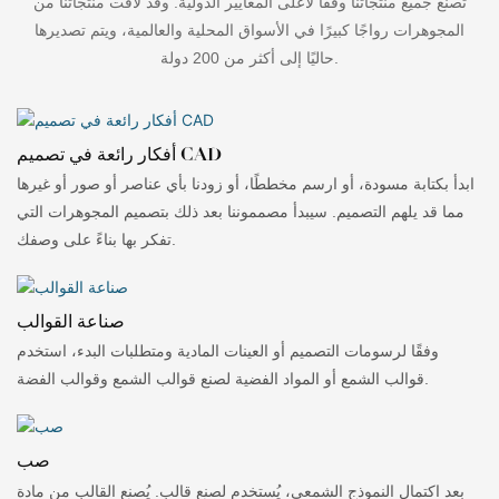
تُصنع جميع منتجاتنا وفقًا لأعلى المعايير الدولية. وقد لاقت منتجاتنا من
المجوهرات رواجًا كبيرًا في الأسواق المحلية والعالمية، ويتم تصديرها
حاليًا إلى أكثر من 200 دولة.
أفكار رائعة في تصميم CAD
ابدأ بكتابة مسودة، أو ارسم مخططًا، أو زودنا بأي عناصر أو صور أو غيرها
مما قد يلهم التصميم. سيبدأ مصمموننا بعد ذلك بتصميم المجوهرات التي
تفكر بها بناءً على وصفك.
صناعة القوالب
وفقًا لرسومات التصميم أو العينات المادية ومتطلبات البدء، استخدم
قوالب الشمع أو المواد الفضية لصنع قوالب الشمع وقوالب الفضة.
صب
بعد اكتمال النموذج الشمعي، يُستخدم لصنع قالب. يُصنع القالب من مادة