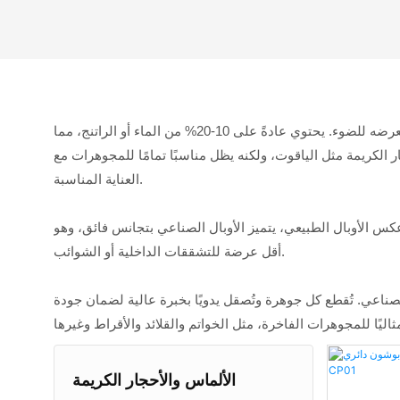
مادة مصنعة بدقة متناهية لتقليد تلاعب الألوان المذهل الموجود في الأوبال الطبيعي، حيث يتلألأ بألوان قوس قزح عند تعرضه للضوء. يحتوي عادةً على 10-20% من الماء أو الراتنج، مما
صنّع في المختبر أنعم من الأحجار الكريمة مثل الياقوت، ولكنه يظل مناسبًا تمامًا للمجوهرات مع
العناية المناسبة.
جربة بصرية أصيلة. وعلى عكس الأوبال الطبيعي، يتميز الأوبال الصناعي بتجانس فائق، وهو
أقل عرضة للتشققات الداخلية أو الشوائب.
 ودقة الصنع اليدوي في مصنعنا لنقدم لكم ما يصل إلى 92 لونًا رائعًا من الأوبال الصناعي. تُقطع كل جوهرة وتُصقل يدويًا بخبرة عالية لضمان جودة
الألماس والأحجار الكريمة