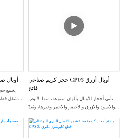
حجر كريم صناعي CP03 أوبال أزرق
أوبال ص
فاتح
يجمع حجر
تأتي أحجار الأوبال بألوان متنوعة، منها الأبيض
شكل قطرة 
والأسود والأزرق والأخضر والأحمر وغيرها، ويُعدّ
للأوبال. 
الأوبال الأسود أندرها وأثمنها. قد يكون هذا الحجر
مما يجع
الكريم شفافًا أو شبه شفاف أو معتمًا، وتتراوح
المتدلي
صلابته بين 5.5 و6 على مقياس موس. يُشتهر
يدوياً لإبرا