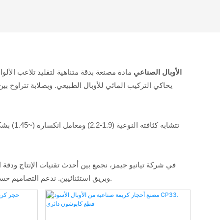
الأوبال الصناعي
تتشابه 
وبريق استثنائيين. ندعم التصاميم حسب الطلب بأشكال وأنماط متنوعة، مما يجعل الأوبال الصناعي لدينا خيارًا مثاليًا للمجوهرات الفاخرة، مثل الخواتم والقلائد والأقراط وغيرها.