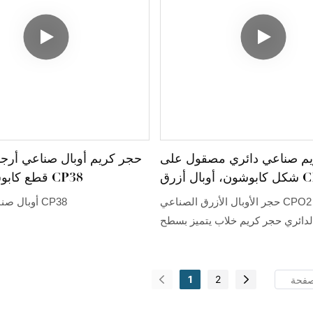
م صناعي دائري مصقول على
حجر كريم أوبال صناعي أرجو
 أزرق CPO2
قطع كابوشون دائري CP38
حجر الأوبال الأزرق الصناعي CPO2 ذو القطع
أوبال صناعي بنفسجي CP38
لدائري حجر كريم خلاب يتميز بسطح
ب وقاعدة مسطحة، مصمم خصيصًا
رجاته الزرقاء الهادئة وانعكاس الضوء
ي هذا الأوبال الأزرق الصناعي جمال
1
2
رق الطبيعي، المعروف بألوانه الهادئة