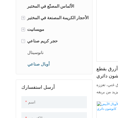
الألماس المصنّع في المختبر
+
الأحجار الكريمة المصنعة في المختبر
+
الياقوت المزروع في المختبر
مويسانيت
-
روبي مزروع في المختبر
مويسانيت أبيض
حجر كريم صناعي
ألكسندريت مصنّع مخبرياً
مويسانيت ملون
نانوسيتال
زمرد حراري مائي
أوبال صناعي
أزرق بقطع
ق غني، تعززه
أرسل استفسارك
زيد من بريقه
يكا والراتنج
اسم
الأوبال جمال
ية، مع توفير