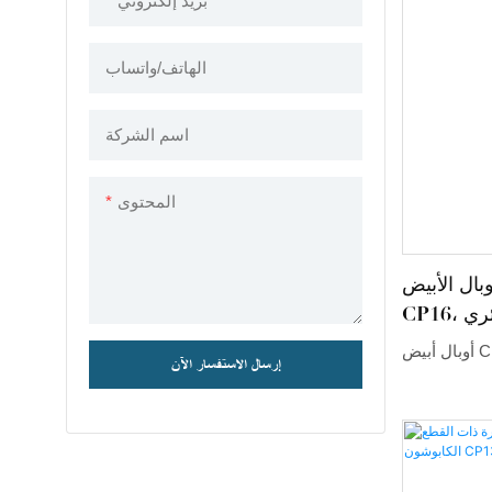
بريد إلكتروني
ُعد هذا الحجر
الأنيقة، فهو
الهاتف/واتساب
جودة الأوبال
كله الدائري
يارًا مثاليًا
اسم الشركة
ا بريقًا آسرًا
المحتوى
ال الأبيض
ئري
 CP16
إرسال الاستفسار الآن