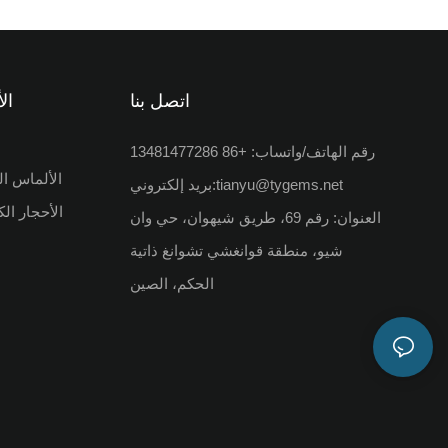
الشبيهة ب
الذي يع
مقياس م
اتصل بنا
ال
واحد، ومناسبًا لتصميمات المجوهرات المختلفة.
رقم الهاتف/واتساب: +86 13481477286
الألماس ال
tianyu@tygems.net
بريد إلكتروني:
الأحجار ال
العنوان: رقم 69، طريق شيهوان، حي وان
شيو، منطقة قوانغشي تشوانغ ذاتية
الحكم، الصين