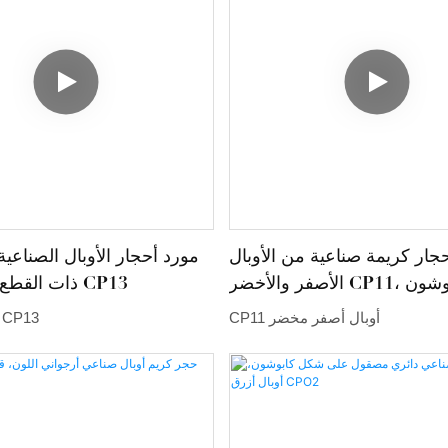
الباستيل الناعمة وصولاً إلى الأزرق
الناري - ليخلق عرضاً ساحراً مع كل
هذا القطع مثالياً للمجوهرات الفاخرة
سب الطلب، فهو يُعزز طول الحجر
ضفي لمسة عصرية على شكل الأحجار
الكريمة الكلاسيكي.
جار كريمة صناعية من الأوبال
مورد أحجار الأوبال الصناعية
الأصفر والأخضر CP11، قطع كابوشون
ذات القطع الكابوشون CP13
دائري
CP11 أوبال أصفر مخضر
أوبال صناعي CP13