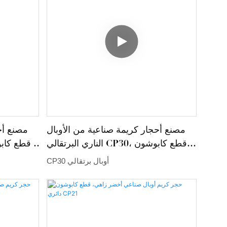
الأوبال ببريق ألوانه الآسر، وهو حجر بخت شهر
من ألوان 
أكتوبر، ويرمز إلى الإبداع والإلهام والتوازن
والأخضر 
العاطفي.
حركة. يُعد 
المصممة ح
وبريقه، ويُ
مصنع أحجار كريمة صناعية من الأوبال
مصنع أح
الناري البرتقالي CP30، قطع كابوشون
دائري
CP30 أوبال برتقالي