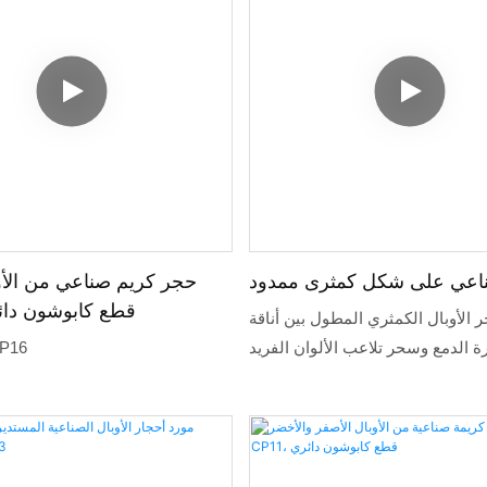
متانة أكبر ومقاومة للتشقق. ي
الكريم مثاليًا لتصميمات المجوهرات 
يجمع بين سحر الأوبال الثمين و
الصناعي وسعره المناسب. ش
المصقول ولونه الزاهي يجعلان منه خ
للخواتم والقلائد والأقراط، ليمنحه
يلفت الأنظار من كل زاوية.
ناعي على شكل كمثرى ممدود
حجر كريم صناعي من الأوب
CP16، قطع كابوشون دا
 الأوبال الكمثري المطول بين أناقة
الدمع وسحر تلاعب الألوان الفريد
أوبال أبيض
يضفي شكله الممتد لمسة من الرقي،
له مثالياً للقلائد المميزة أو الأقراط
ة. يُقطع كل حجر أوبال كمثري مطول
ز ومضات ألوانه النابضة بالحياة - بدءاً