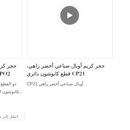
حجر كريم أوبال صناعي أخضر زاهي،
حجر كري
قطع كابوشون دائري CP21
شكل كابوشون، أوبال
CP21 أوبال صناعي أخضر زاهي
الكابوشون ا
أملس مقب
لإبراز د
الآسر. يحاك
الأوبال الأز