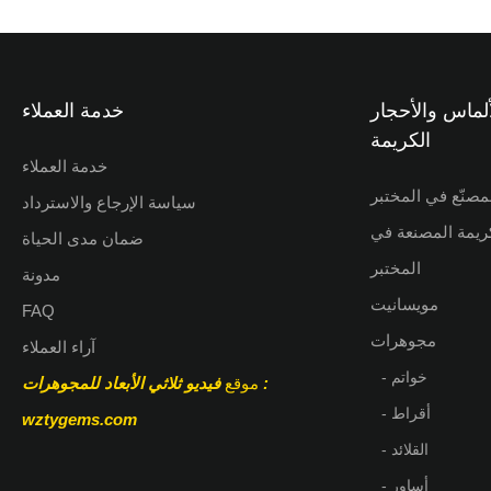
ألوان المحيط وبريقه الداخلي الناعم
زز جاذبيته البصرية. يتميز هذا الحجر
الكريم بصلابة متوسطة تتراوح بين 5.5 و 6.5 على
وس، مما يجعله أنيقًا ومتينًا في آن
ألماس والأحجار
خدمة العملاء
الكريمة
خدمة العملاء
مصنّع في المختبر
سياسة الإرجاع والاسترداد
كريمة المصنعة في
ضمان مدى الحياة
المختبر
مدونة
مويسانيت
FAQ
مجوهرات
آراء العملاء
- خواتم
:
موقع
فيديو ثلاثي الأبعاد للمجوهرات
- أقراط
wztygems.com
- القلائد
- أساور