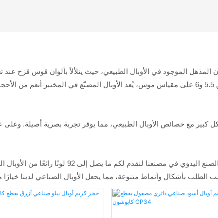
يحاكي التركيب المائي للأوبال الطبيعي. وبصلابة تتراوح بين 5.5 و6 على مقياس موس، يُعد الأوبال الم
كثافته النوعية (1.9-2.2) ومعامل انكساره (~1.45) بشكل كبير مع خصائص الأوبال الطبيعي، مما يوفر ت
في شركة تيانيو جيمز، نجمع بين أحدث تقنيات الإنتاج