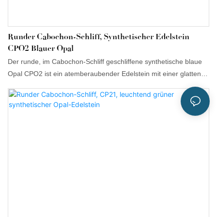
Runder Cabochon-Schliff, Synthetischer Edelstein
CPO2 Blauer Opal
Der runde, im Cabochon-Schliff geschliffene synthetische blaue
Opal CPO2 ist ein atemberaubender Edelstein mit einer glatten,
gewölbten Oberfläche und flacher Unterseite. Diese spezielle
Formgebung unterstreicht die ruhigen Blautöne des Steins und
sein faszinierendes Lichtspiel. Dieser synthetische blaue Opal
ahmt die natürliche Schönheit echter blauer Opale nach, die für
ihre sanften, ozeanartigen Farben und ihre subtile Adulareszenz
– ein zartes inneres Leuchten, das ihren visuellen Reiz verstärkt
– bekannt sind. Mit einer mittleren Mohshärte von 5,5 bis 6,5
bietet dieser Edelstein sowohl Eleganz als auch Haltbarkeit und
eignet sich daher für vielfältige Schmuckdesigns.