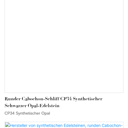
Haltbarkeit und Bruchsicherheit. Ideal für elegante
Schmuckdesigns: Dieser Edelstein vereint den Reiz von Edelopal
mit der Beständigkeit und dem günstigen Preis synthetischer
Opale. Seine polierte, runde Form und die leuchtende Farbe
machen ihn perfekt für Ringe, Anhänger und Ohrringe und
sorgen für ein faszinierendes Funkeln, das das Licht aus jedem
Winkel einfängt.
Runder Cabochon-Schliff CP34 Synthetischer
Schwarzer Opal-Edelstein
CP34 Synthetischer Opal