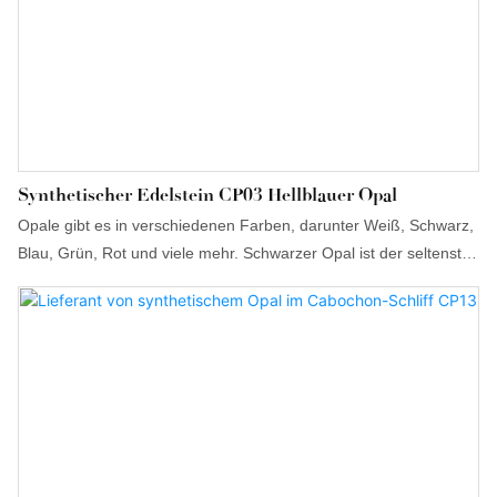
Synthetischer Edelstein CP03 Hellblauer Opal
Opale gibt es in verschiedenen Farben, darunter Weiß, Schwarz,
Blau, Grün, Rot und viele mehr. Schwarzer Opal ist der seltenste
und wertvollste. Der Edelstein kann transparent, durchscheinend
oder undurchsichtig sein und hat eine Mohshärte von etwa 5,5
bis 6. Opal wird für sein faszinierendes Schimmern geschätzt und
ist der Geburtsstein für Oktober. Er symbolisiert Kreativität,
Inspiration und emotionale Ausgeglichenheit.