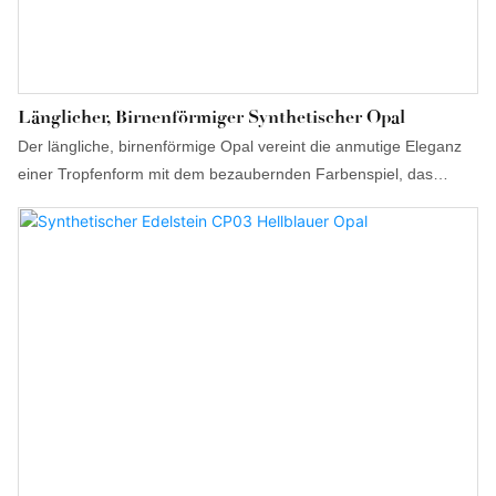
Länglicher, Birnenförmiger Synthetischer Opal
Der längliche, birnenförmige Opal vereint die anmutige Eleganz
einer Tropfenform mit dem bezaubernden Farbenspiel, das
Opale so einzigartig macht. Seine gestreckte Form verleiht ihm
einen Hauch von Raffinesse und macht ihn ideal für
ausdrucksstarke Anhänger oder Ohrhänger. Jeder längliche,
birnenförmige Opal wird von Hand geschliffen, um sein
leuchtendes Farbenspiel – von zarten Pastelltönen bis hin zu
feurigen Blau- und Grüntönen – optimal zur Geltung zu bringen
und bei jeder Bewegung ein faszinierendes Schauspiel zu
erzeugen. Dieser Schliff, perfekt für exklusive, individuelle
Schmuckstücke, betont sowohl die Länge als auch die Brillanz
und verleiht einer klassischen Edelsteinform eine moderne Note.