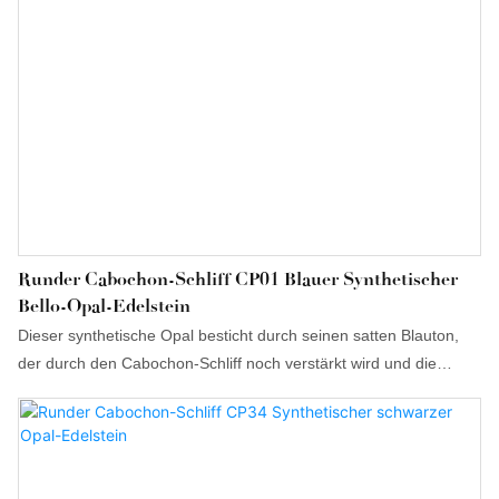
Runder Cabochon-Schliff CP01 Blauer Synthetischer
Bello-Opal-Edelstein
Dieser synthetische Opal besticht durch seinen satten Blauton,
der durch den Cabochon-Schliff noch verstärkt wird und die
natürliche Irisierung und Tiefe des Edelsteins optimal zur Geltung
bringt. Hergestellt aus hochwertigem Siliziumdioxid und Harz,
ahmt er die Schönheit und die optischen Eigenschaften von
natürlichem Opal nach und bietet gleichzeitig eine höhere