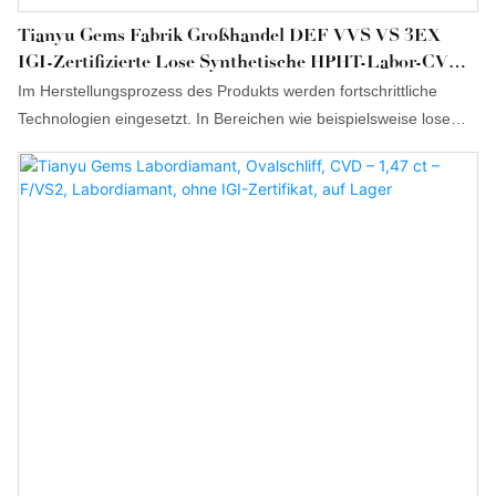
Tianyu Gems Fabrik Großhandel DEF VVS VS 3EX
IGI-Zertifizierte Lose Synthetische HPHT-Labor-CVD-
Diamanten
Im Herstellungsprozess des Produkts werden fortschrittliche
Technologien eingesetzt. In Bereichen wie beispielsweise losem
Edelstein erfreut sich der von der Tianyu Factory im Großhandel
angebotene lose synthetische HPHT-Labordiamant DEF VVS VS
3EX IGI-zertifizierte Diamant erhöhter Sichtbarkeit und vielfältiger
Einsatzmöglichkeiten.