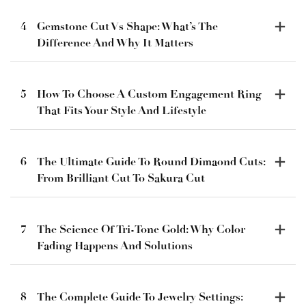
4
Gemstone Cut Vs Shape: What’s The
Difference And Why It Matters
5
How To Choose A Custom Engagement Ring
That Fits Your Style And Lifestyle
6
The Ultimate Guide To Round Dimaond Cuts:
From Brilliant Cut To Sakura Cut
7
The Science Of Tri-Tone Gold: Why Color
Fading Happens And Solutions
8
The Complete Guide To Jewelry Settings: