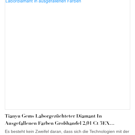
Diamantformen entwirft. Anschließend wählen wir die Form mit
dem geringsten Verlust aus und schneiden und polieren sie.
Dadurch reduzieren wir unsere Produktionskosten und können
Ihnen wettbewerbsfähigere Preise anbieten.
Tianyu Gems Laborgezüchteter Diamant In
Ausgefallenen Farben Großhandel 2,01 Ct 3EX
Herzform Dunkelrosa CVD-Labordiamant In
Es besteht kein Zweifel daran, dass sich die Technologien mit der