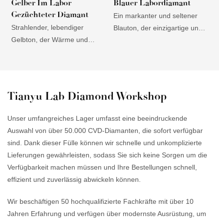
Gelber Im Labor
Blauer Labordiamant
Gezüchteter Diamant
Ein markanter und seltener
Z
Strahlender, lebendiger
Blauton, der einzigartige und
S
Gelbton, der Wärme und
faszinierende Schmuckstücke
Z
Energie ausstrahlt und
entstehen lässt. Elegant und
S
Kunden anspricht, die nach
vielseitig, passt er sowohl zu
V
ausdrucksstarken und
modernen als auch zu
A
einzigartigen Schmuckstücken
klassischen Designs und
a
Tianyu Lab Diamond Workshop
suchen. Im Vergleich zu
spricht ein breites Publikum
v
natürlichen gelben Diamanten
an. Hohe Reinheit und Brillanz
E
Unser umfangreiches Lager umfasst eine beeindruckende
erschwinglich, bietet dieser
unterstreichen die Schönheit
z
Auswahl von über 50.000 CVD-Diamanten, die sofort verfügbar
Schmuck ein hervorragendes
des Blautons und ziehen die
u
sind. Dank dieser Fülle können wir schnelle und unkomplizierte
Preis-Leistungs-Verhältnis für
Aufmerksamkeit
r
Lieferungen gewährleisten, sodass Sie sich keine Sorgen um die
alle, die hochwertige und
anspruchsvoller Käufer auf
F
Verfügbarkeit machen müssen und Ihre Bestellungen schnell,
dennoch preisgünstige
sich.
f
effizient und zuverlässig abwickeln können.
Alternativen wünschen. Dank
u
seiner außergewöhnlichen
d
Wir beschäftigen 50 hochqualifizierte Fachkräfte mit über 10
Haltbarkeit und
e
Jahren Erfahrung und verfügen über modernste Ausrüstung, um