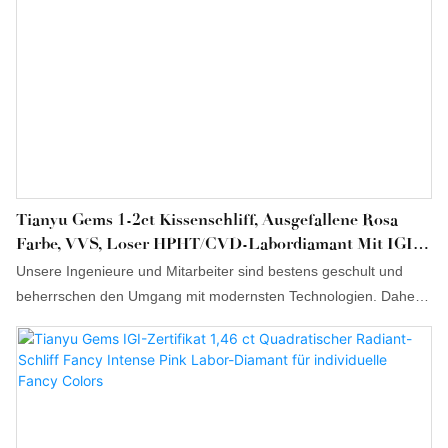
Tianyu Gems 1-2ct Kissenschliff, Ausgefallene Rosa
Farbe, VVS, Loser HPHT/CVD-Labordiamant Mit IGI-
Zertifikat, Ausgefallene Farben
Unsere Ingenieure und Mitarbeiter sind bestens geschult und
beherrschen den Umgang mit modernsten Technologien. Daher
kann Tianyu Wholesale lose 1-2ct Kissenschliff-Diamanten in der
Farbe Fancy Pink (VVS, HPHT/CVD, im Labor gezüchtet) mit IGI-
Zertifikat speziell auf die unterschiedlichsten Bedürfnisse
zugeschnitten werden. Derzeit werden sie typischerweise im
Bereich der losen Edelsteine ​​eingesetzt.