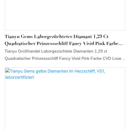
Tianyu Gems Laborgezüchteter Diamant 1,29 Ct
Quadratischer Prinzessschliff Fancy Vivid Pink Farbe
CVD Lose Diamanten Fancy Colors
Tianyu Großhandel Laborgezüchtete Diamanten 1,29 ct
Quadratischer Prinzessschliff Fancy Vivid Pink Farbe CVD Lose
Diamanten können die weitere Entwicklung von Unternehmen
fördern, neue Märkte erschließen, sich im harten
Wettbewerbsumfeld hervorheben und Branchenführer werden.
Die breite Verwendung des Produkts im Bereich loser Edelsteine ​​
trägt dazu bei, dass es auf dem Markt große Aufmerksamkeit
erregt.