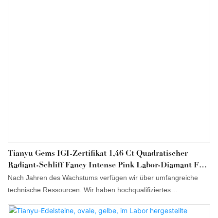
Tianyu Gems IGI-Zertifikat 1,46 Ct Quadratischer
Radiant-Schliff Fancy Intense Pink Labor-Diamant Für
Individuelle Fancy Colors
Nach Jahren des Wachstums verfügen wir über umfangreiche
technische Ressourcen. Wir haben hochqualifiziertes
Fachpersonal eingestellt und unsere Technologien kontinuierlich
verbessert. Im Bereich der losen Edelsteine ​​ist der Tianyu Lab