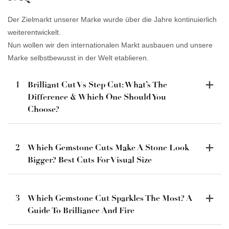
Der Zielmarkt unserer Marke wurde über die Jahre kontinuierlich
weiterentwickelt.
Nun wollen wir den internationalen Markt ausbauen und unsere
Marke selbstbewusst in der Welt etablieren.
1
Brilliant Cut Vs Step Cut: What’s The
Difference & Which One Should You
Choose?
2
Which Gemstone Cuts Make A Stone Look
Bigger? Best Cuts For Visual Size
3
Which Gemstone Cut Sparkles The Most? A
Guide To Brilliance And Fire