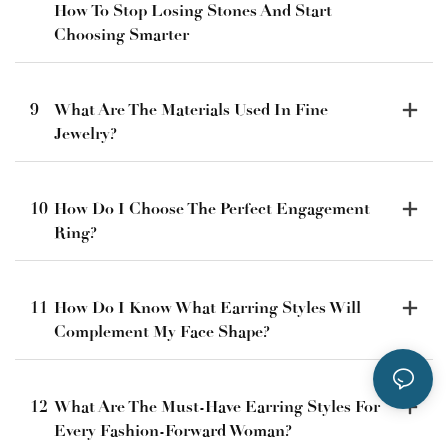
How To Stop Losing Stones And Start
Choosing Smarter
9
What Are The Materials Used In Fine
Jewelry?
10
How Do I Choose The Perfect Engagement
Ring?
11
How Do I Know What Earring Styles Will
Complement My Face Shape?
12
What Are The Must-Have Earring Styles For
Every Fashion-Forward Woman?