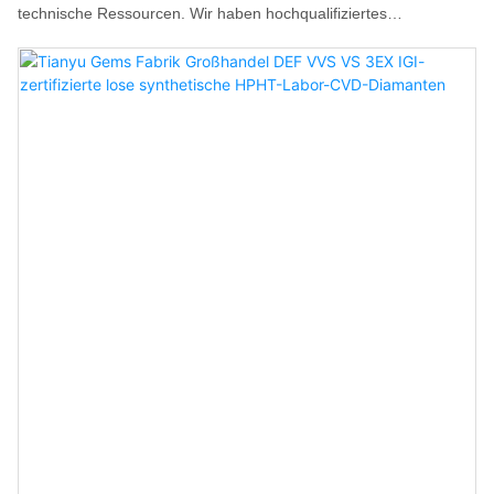
technische Ressourcen. Wir haben hochqualifiziertes
Fachpersonal eingestellt und unsere Technologien kontinuierlich
verbessert. Im Bereich der losen Edelsteine ​​ist Tianyu besonders
für seine Großhandelsangebote an kleinen Diamanten in
ausgefallenen Formen (0,3/0,5/0,6/0,8 ct) und quadratischen, im
Prinzessschliff geschliffenen Labordiamanten bekannt.