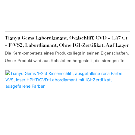
Tianyu Gems Labordiamant, Ovalschliff, CVD – 1,47 Ct
– F/VS2, Labordiamant, Ohne IGI-Zertifikat, Auf Lager
Die Kernkompetenz eines Produkts liegt in seinen Eigenschaften.
Unser Produkt wird aus Rohstoffen hergestellt, die strengen Tests
durch unser Fachpersonal unterzogen wurden. Es zeichnet sich
durch seine herausragenden Eigenschaften und weitere Vorteile
aus. Darüber hinaus wird besonderer Wert auf das Design gelegt,
da es branchenweit Trends setzen kann.