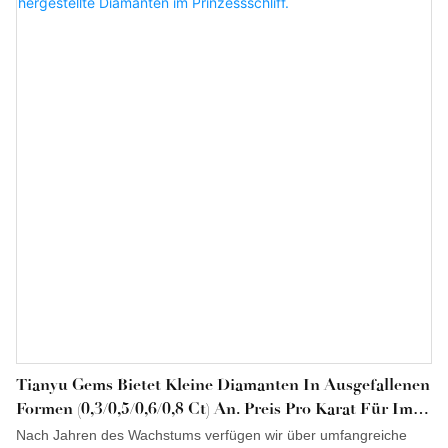
Labor gezüchteten Diamanten Moissanit, der sich ideal für
individuellen Schmuck wie Verlobungs- und Eheringe eignet, zu
100 % garantiert. Er zeichnet sich durch hervorragende Stabilität
aus und bietet zahlreiche Vorteile. Kunden profitieren in jedem
Fall davon.
Tianyu Gems Bietet Kleine Diamanten In Ausgefallenen
Formen (0,3/0,5/0,6/0,8 Ct) An. Preis Pro Karat Für Im
Labor Hergestellte Diamanten Im Prinzessschliff.
Nach Jahren des Wachstums verfügen wir über umfangreiche