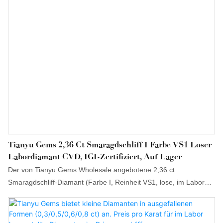
Tianyu Gems 2,36 Ct Smaragdschliff I Farbe VS1 Loser
Labordiamant CVD, IGI-Zertifiziert, Auf Lager
Der von Tianyu Gems Wholesale angebotene 2,36 ct
Smaragdschliff-Diamant (Farbe I, Reinheit VS1, lose, im Labor
gezüchtet, CVD-zertifiziert, IGI-zertifiziert) verwendet
ausschließlich hochwertige Rohstoffe und erfüllt höchste
Ansprüche. Dank importierter Technologien ist die Qualität des im