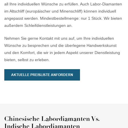
Widerstandsfähigkeit ist er
all Ihre individuellen Wünsche zu erfüllen. Auch Labor-Diamanten
langlebig und ein echter
im Altschliff (europäischer und Minenschliff) können individuell
Hingucker – die perfekte Wahl
angepasst werden. Mindestbestellmenge: nur 1 Stück. Wir bieten
für jeden Tag.
außerdem Schleifdienstleistungen an.
Nehmen Sie gerne Kontakt mit uns auf, um Ihre individuellen
Wünsche zu besprechen und die überlegene Handwerkskunst
und den Komfort, die wir in jedem Aspekt unserer Dienstleistung
bieten, selbst zu erleben.
AKTUELLE PREISLISTE ANFORDERN
Chinesische Labordiamanten Vs.
Indische Labordiamanten