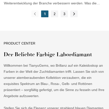
Ausgefallenen Farben
Weiterentwicklung der Branche verbessern werden. Was die
Spezifikationen und Eigenschaften des Tianyu Gem Lab Grown
1
2
3
Fancy Color Diamond Wholesale 2.01ct 3EX Heart Shape Dark
Pink CVD Lab Diamond betrifft, so findet er breite Anwendung im
Bereich der losen Edelsteine.
PRODUCT CENTER
Der Beliebte Farbige Labordiamant
Willkommen bei TianyuGems, wo Brillanz auf ein Kaleidoskop an
Farben in der Welt der Zuchtdiamanten trifft. Lassen Sie sich von
unserer atemberaubenden Kollektion verzaubern, die ein
exquisites Spektrum an Blau-, Rosa-, Gelb- und Rottönen
präsentiert – sorgfältig gefertigt, um die Sinne zu fesseln und Ihre
Angebote aufzuwerten.
Stellen Sie sich die Eleganz unserer strahlend blauen Diamanten