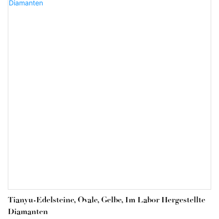
Grown Diamond IGI-zertifizierte 1,46 ct große, quadratisch
geschliffene, intensiv pinkfarbene Labordiamant, der individuell
angefertigt wird, besonders wertvoll.
Tianyu-Edelsteine, Ovale, Gelbe, Im Labor Hergestellte
Diamanten