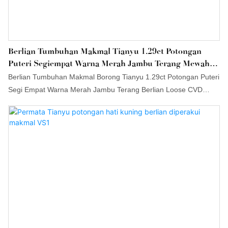
Berlian Tumbuhan Makmal Tianyu 1.29ct Potongan
Puteri Segiempat Warna Merah Jambu Terang Mewah
Berlian Longgar CVD Warna Mewah
Berlian Tumbuhan Makmal Borong Tianyu 1.29ct Potongan Puteri
Segi Empat Warna Merah Jambu Terang Berlian Loose CVD
boleh menggalakkan pembangunan perusahaan selanjutnya,
membuka pasaran baharu, menonjol dalam persekitaran
persaingan yang sengit, dan menjadi peneraju dalam industri.
Penggunaan meluas produk dalam Batu Permata Loose
membantu ia memenangi banyak perhatian di pasaran.