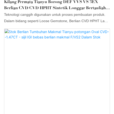
Kilang Permata Tianyu Borong DEF VVS VS 3EX
Berlian CVD CVD HPHT Sintetik Longgar Bertauliah
IGI Berlian CVD Tumbuhan Makmal
Teknologi canggih digunakan untuk proses pembuatan produk.
Dalam bidang seperti Loose Gemstone, Berlian CVD HPHT Lab
Grown HPHT Bersertifikat Loose Synthetic Wholesale DEF VVS
VS 3EX IGI yang Diperakui Tianyu Factory menikmati keterlihatan
yang dipertingkatkan dan kegunaan yang luas.