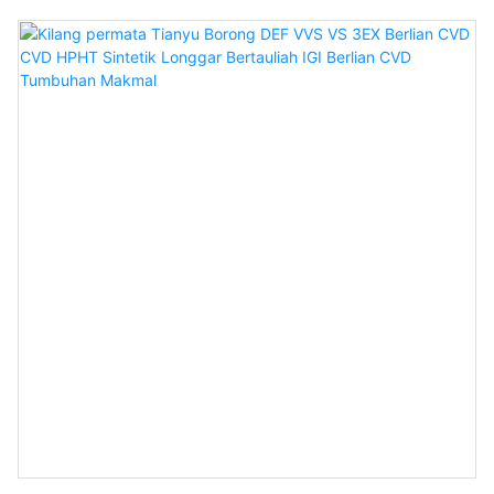
kakitangan teknikal yang berpendidikan tinggi dan menaik taraf
teknologi kami. Dalam bidang Batu Permata Lepas, harga borong
Tianyu berlian kecil bentuk mewah 0.3/0.5/0.6/0.8ct berlian
makmal potongan puteri segi empat sama setiap karat amat
berharga.