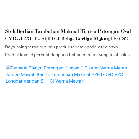
Stok Berlian Tumbuhan Makmal Tianyu Potongan Oval
CVD--1.47CT - Sijil IGI Bebas Berlian Makmal F/VS2
Dalam Stok
Daya saing teras sesuatu produk terletak pada ciri-cirinya.
Produk kami diperbuat daripada bahan mentah yang telah lulus
ujian ketat yang dijalankan oleh kakitangan profesional. Produk
ini diperbuat daripada pelbagai kelebihan unggul yang lain. Selain
itu, reka bentuk penampilannya sangat dititikberatkan kerana ia
boleh menerajui trend industri.