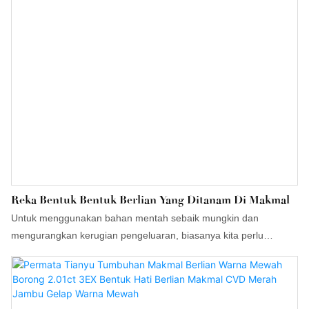
Reka Bentuk Bentuk Berlian Yang Ditanam Di Makmal
Untuk menggunakan bahan mentah sebaik mungkin dan
mengurangkan kerugian pengeluaran, biasanya kita perlu
mereka bentuk bentuk yang perlu dipotong sebelum memotong
dan menggilap. Kita akan meletakkan bahan berlian mentah yang
hendak dipotong di bawah mesin profesional, mesin akan
menghantar data ke perisian komputer, perisian akan mereka