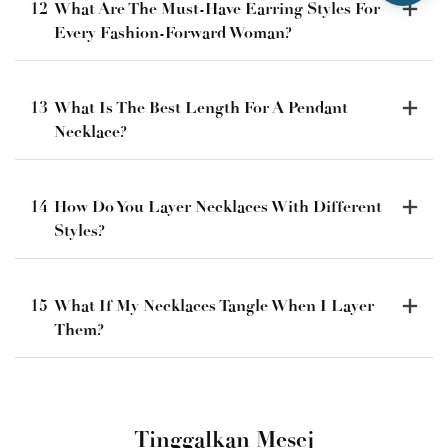
12
What Are The Must-Have Earring Styles For
Every Fashion-Forward Woman?
13
What Is The Best Length For A Pendant
Necklace?
14
How Do You Layer Necklaces With Different
Styles?
15
What If My Necklaces Tangle When I Layer
Them?
Tinggalkan Mesej