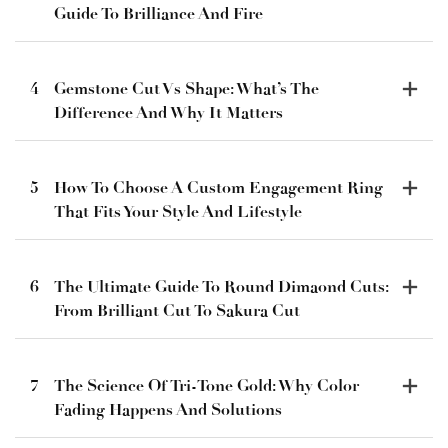
Guide To Brilliance And Fire
4
Gemstone Cut Vs Shape: What’s The
Difference And Why It Matters
5
How To Choose A Custom Engagement Ring
That Fits Your Style And Lifestyle
6
The Ultimate Guide To Round Dimaond Cuts:
From Brilliant Cut To Sakura Cut
7
The Science Of Tri-Tone Gold: Why Color
Fading Happens And Solutions