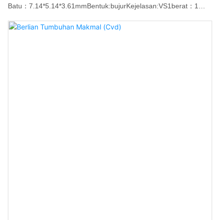
Batu：7.14*5.14*3.61mmBentuk:bujurKejelasan:VS1berat：1
karat