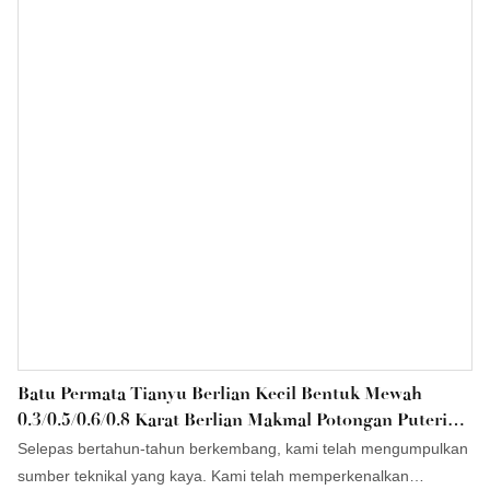
kualiti dan sangat baik dari segi kestabilan. Ia mempunyai begitu
banyak kelebihan. Pelanggan akan mendapat banyak manfaat
daripadanya.
Batu Permata Tianyu Berlian Kecil Bentuk Mewah
0.3/0.5/0.6/0.8 Karat Berlian Makmal Potongan Puteri
Segi Empat Sama Harga Setiap Karat
Selepas bertahun-tahun berkembang, kami telah mengumpulkan
sumber teknikal yang kaya. Kami telah memperkenalkan