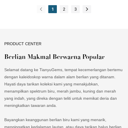
dan ciri-ciri Berlian Makmal CVD Bentuk Hati Tianyu Gem Grown
1
2
3
Fancy Color Borong 2.01ct 3EX, ia digunakan secara meluas
dalam bidang Batu Permata Lepas.
PRODUCT CENTER
Berlian Makmal Berwarna Popular
Selamat datang ke TianyuGems, tempat kecemerlangan bertemu
dengan kaleidoskop warna dalam alam berlian yang ditanam.
Hayati daya tarikan koleksi kami yang menakjubkan,
menampilkan spektrum biru, merah jambu, kuning dan merah
yang indah, yang direka dengan teliti untuk memikat deria dan
meningkatkan tawaran anda.
Bayangkan keanggunan berlian biru kami yang menarik,
mengingatkan kedalaman lautan, atau daya tarikan halus berlian