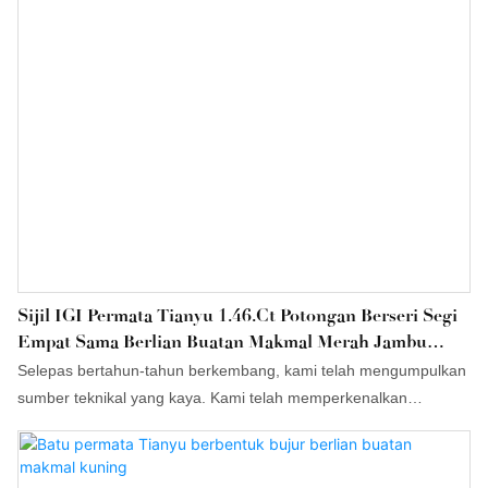
Sijil IGI Permata Tianyu 1.46.ct Potongan Berseri Segi
Empat Sama Berlian Buatan Makmal Merah Jambu
Pekat Yang Mewah Untuk Warna-Warna Mewah Tersuai
Selepas bertahun-tahun berkembang, kami telah mengumpulkan
sumber teknikal yang kaya. Kami telah memperkenalkan
kakitangan teknikal yang berpendidikan tinggi dan menaik taraf
teknologi kami. Dalam bidang Batu Permata Loose, sijil IGI
Tianyu Lab Grown Diamond 1.46.ct Potongan berseri segi empat