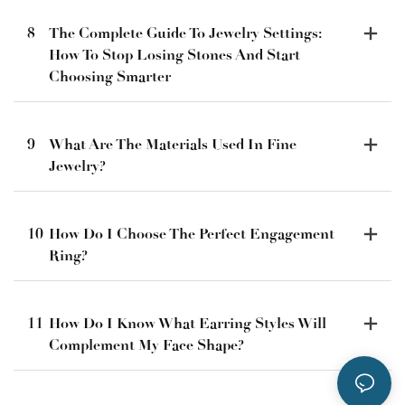
8
The Complete Guide To Jewelry Settings:
How To Stop Losing Stones And Start
Choosing Smarter
9
What Are The Materials Used In Fine
Jewelry?
10
How Do I Choose The Perfect Engagement
Ring?
11
How Do I Know What Earring Styles Will
Complement My Face Shape?