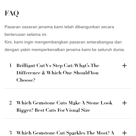
FAQ
Pasaran sasaran jenama kami telah dibangunkan secara
berterusan selama ini.
Kini, kami ingin mengembangkan pasaran antarabangsa dan
dengan yakin memperkenalkan jenama kami ke seluruh dunia.
1
Brilliant Cut Vs Step Cut: What’s The
Difference & Which One Should You
Choose?
2
Which Gemstone Cuts Make A Stone Look
Bigger? Best Cuts For Visual Size
3
Which Gemstone Cut Sparkles The Most? A