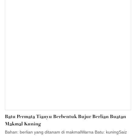
sama Berlian buatan makmal merah jambu pekat yang mewah
untuk tempahan khas amat berharga.
Batu Permata Tianyu Berbentuk Bujur Berlian Buatan
Makmal Kuning
Bahan: berlian yang ditanam di makmalWarna Batu: kuningSaiz