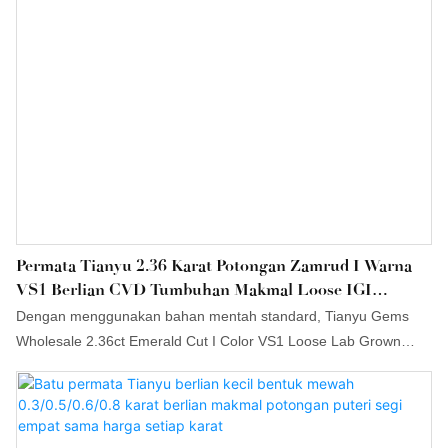
Permata Tianyu 2.36 Karat Potongan Zamrud I Warna
VS1 Berlian CVD Tumbuhan Makmal Loose IGI
Diperakui Dalam Stok
Dengan menggunakan bahan mentah standard, Tianyu Gems
Wholesale 2.36ct Emerald Cut I Color VS1 Loose Lab Grown
CVD Diamond IGI Certified mempunyai prestasi seperti yang
kami jangkakan. Diproses oleh teknologi yang diimport,
Moissanite, berlian yang ditanam di makmal, barang kemas
tersuai, cincin pertunangan, cincin kahwin adalah 100% dijamin