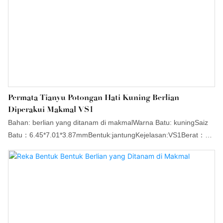
Permata Tianyu Potongan Hati Kuning Berlian
Diperakui Makmal VS1
Bahan: berlian yang ditanam di makmalWarna Batu: kuningSaiz
Batu：6.45*7.01*3.87mmBentuk:jantungKejelasan:VS1Berat：
1.03 karat