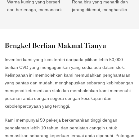
Warna kuning yang berseri
Rona biru yang menarik dan
W
dan bertenaga, memancarkan
jarang ditemui, menghasilkan
h
kehangatan dan tenaga,
barang kemas yang unik dan
m
menarik minat pelanggan
memukau. Elegan dan
k
yang mencari barang kemas
versatil, sesuai untuk reka
s
yang berani dan unik. Harga
bentuk moden dan klasik,
b
Bengkel Berlian Makmal Tianyu
mampu milik berbanding
menarik minat pelanggan
K
berlian kuning semula jadi,
yang luas. Kejelasan dan
m
Inventori kami yang luas terdiri daripada pilihan lebih 50,000
menawarkan proposisi nilai
kecemerlangan yang tinggi,
d
berlian CVD yang mengagumkan yang sedia ada dalam stok.
yang sangat baik untuk
menonjolkan keindahan warna
p
Kelimpahan ini membolehkan kami memudahkan penghantaran
pelanggan yang mencari
biru, memikat perhatian
b
yang pantas dan mudah, menghapuskan sebarang kebimbangan
pilihan berkualiti tinggi dan
pembeli yang arif.
d
mengenai ketersediaan stok dan membolehkan kami memenuhi
mesra bajet. Ketahanan dan
pesanan anda dengan segera dengan kecekapan dan
daya tahan yang luar biasa,
kebolehpercayaan yang tertinggi.
memastikan kecantikan dan
daya tarikan yang tahan lama,
m
Kami mempunyai 50 pekerja berkemahiran tinggi dengan
menjadikannya pilihan yang
r
pengalaman lebih 10 tahun, dan peralatan canggih untuk
boleh dipercayai untuk dipakai
m
memastikan sebarang keperluan tersuai anda dipenuhi. Potongan