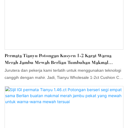
Permata Tianyu Potongan Kusyen 1-2 Karat Warna
Merah Jambu Mewah Berlian Tumbuhan Makmal
HPHT/CVD VVS Longgar Dengan Sijil IGI Warna
Jurutera dan pekerja kami terlatih untuk menggunakan teknologi
Mewah
canggih dengan mahir. Jadi, Tianyu Wholesale 1-2ct Cushion Cut
Fancy Pink Color VVS Loose HPHT/CVD Lab Grown Diamond
dengan Sijil IGI boleh direka khas untuk memenuhi keperluan
yang pelbagai. Pada masa ini, ia biasanya digunakan dalam
bidang Batu Permata Loose.