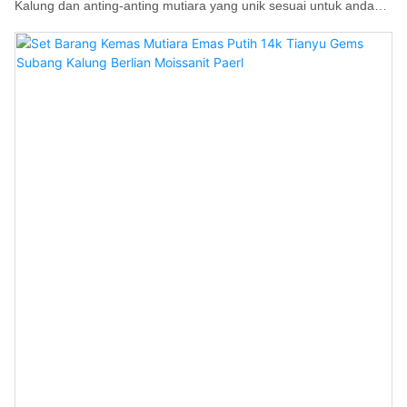
Kalung dan anting-anting mutiara yang unik sesuai untuk anda
dan orang tersayang. Anda boleh memilih set barang kemas
buatan tangan ini untuk masa-masa istimewa.