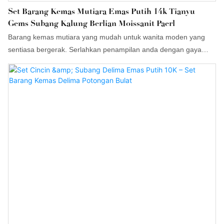
Set Barang Kemas Mutiara Emas Putih 14k Tianyu
Gems Subang Kalung Berlian Moissanit Paerl
Barang kemas mutiara yang mudah untuk wanita moden yang
sentiasa bergerak. Serlahkan penampilan anda dengan gaya
anggun mengikut trend atau barang kemas mutiara klasik untuk
kegunaan harian. Cuba rantai mutiara yang halus sebagai pilihan
anda untuk penampilan romantis dan menawan dengan
sentuhan keanggunan.