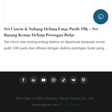
Set Cincin & Subang Delima Emas Putih 10K – Set
Barang Kemas Delima Potongan Bulat
Set cincin dan anting-anting delima ini diperbuat daripada emas
putih 10K padu dan dihiasi dengan delima potongan bulat yang
bertenaga. Direka untuk keanggunan harian dan pemakaian
jangka panjang, ia menawarkan impak visual yang kuat, tetapan
yang selamat dan penyesuaian penuh untuk pesanan runcit dan
borong.
Hak Cipta © 2026 Wuzhou Tianyu Gems Co., Ltd. -
www.tygems.net |
Peta Laman