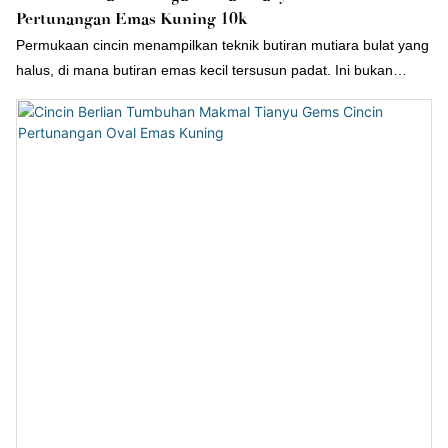
Pertunangan Emas Kuning 10k
Permukaan cincin menampilkan teknik butiran mutiara bulat yang
halus, di mana butiran emas kecil tersusun padat. Ini bukan
sahaja meningkatkan kedalaman visual tetapi juga memberikan
sentuhan kehalusan dan daya hidup pada emas—ia bersahaja
dan mewah.