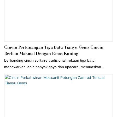
Cincin Pertunangan Tiga Batu Tianyu Gems Cincin
Berlian Makmal Dengan Emas Kuning
Berbanding cincin solitaire tradisional, rekaan tiga batu
menawarkan lebih banyak gaya dan upacara, memuaskan
keinginan golongan muda untuk keperibadian sambil
mengekalkan nuansa romantis tradisional. Tambahan pula, cincin
emas berlian tiga batu yang dihasilkan di makmal lebih
berpatutan, menjadikannya sesuai untuk pasangan yang
mempunyai bajet terhad.