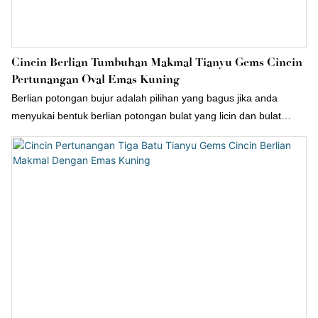
Cincin Berlian Tumbuhan Makmal Tianyu Gems Cincin
Pertunangan Oval Emas Kuning
Berlian potongan bujur adalah pilihan yang bagus jika anda
menyukai bentuk berlian potongan bulat yang licin dan bulat
tetapi mahukan permata yang lebih besar dengan bajet yang
lebih kecil! Sebagai pengeluar berlian yang ditanam di makmal,
cincin kahwin berlian emas kuning 18k Tianyu Gems yang
ditanam di makmal mungkin merupakan pilihan yang baik!