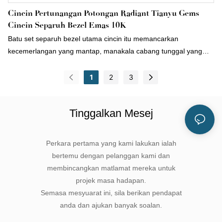
Cincin Pertunangan Potongan Radiant Tianyu Gems
Cincin Separuh Bezel Emas 10K
Batu set separuh bezel utama cincin itu memancarkan
kecemerlangan yang mantap, manakala cabang tunggal yang
dikongsi pada jalur itu menawarkan estetika minimalis.
Digandingkan dengan berlian yang dihasilkan di makmal yang
1
2
3
berkualiti tinggi dan menjimatkan kos, cincin Redian merupakan
pilihan ideal untuk golongan muda kontemporari yang mencari
Tinggalkan Mesej
cincin perkahwinan atau pertunangan.
Perkara pertama yang kami lakukan ialah
bertemu dengan pelanggan kami dan
membincangkan matlamat mereka untuk
projek masa hadapan.
Semasa mesyuarat ini, sila berikan pendapat
anda dan ajukan banyak soalan.