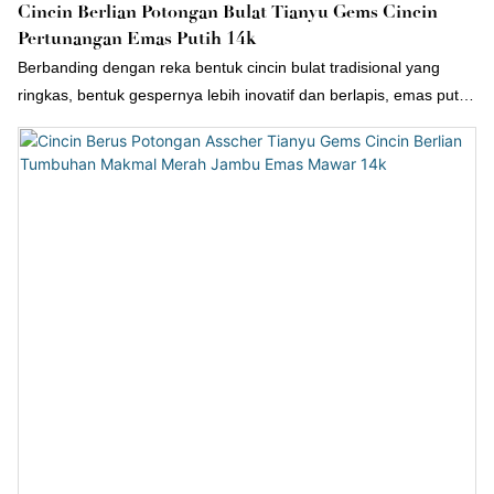
Cincin Berlian Potongan Bulat Tianyu Gems Cincin
Pertunangan Emas Putih 14k
Berbanding dengan reka bentuk cincin bulat tradisional yang
ringkas, bentuk gespernya lebih inovatif dan berlapis, emas putih
mempunyai kilauan dan ketahanan, dan pada masa yang sama,
ia juga boleh mencetuskan kilauan berlian makmal yang ditanam;
rasa kemewahannya yang sederhana sangat sesuai dengan
trend estetika pengguna kontemporari.