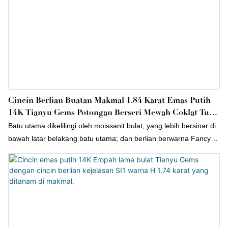
Cincin Berlian Buatan Makmal 1.84 Karat Emas Putih
14K Tianyu Gems Potongan Berseri Mewah Coklat Tua
Mewah Untuk Wanita
Batu utama dikelilingi oleh moissanit bulat, yang lebih bersinar di
bawah latar belakang batu utama; dan berlian berwarna Fancy
Deep Brown 1.84 karat yang ditanam di makmal diletakkan pada
lengan dengan lebar tertentu, yang penuh dengan tekstur dan
aura; keseluruhan cincin beratnya ialah 4.97 gram.