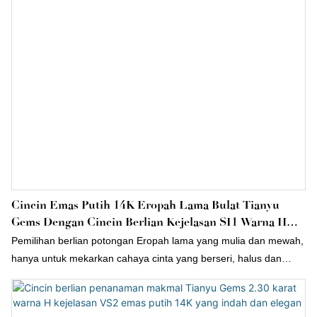
Cincin Emas Putih 14K Eropah Lama Bulat Tianyu
Gems Dengan Cincin Berlian Kejelasan SI1 Warna H
1.74 Karat Yang Ditanam Di Makmal.
Pemilihan berlian potongan Eropah lama yang mulia dan mewah,
hanya untuk mekarkan cahaya cinta yang berseri, halus dan
bergaya, memancarkan fesyen kecantikan yang mewah, reka
bentuk cakar klasik, hanya untuk memaksimumkan cahaya
berlian utama tengah.