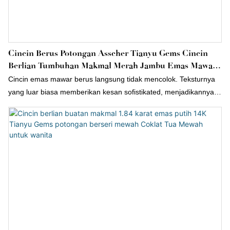
Cincin Berus Potongan Asscher Tianyu Gems Cincin
Berlian Tumbuhan Makmal Merah Jambu Emas Mawar
14k
Cincin emas mawar berus langsung tidak mencolok. Teksturnya
yang luar biasa memberikan kesan sofistikated, menjadikannya
sesuai sebagai cincin perkahwinan harian, cincin yang sepadan
atau barang kenang-kenangan. Memerlukan penyelenggaraan
yang minimum, ia merangkumi pendekatan praktikal untuk
pemilikan barang kemas.