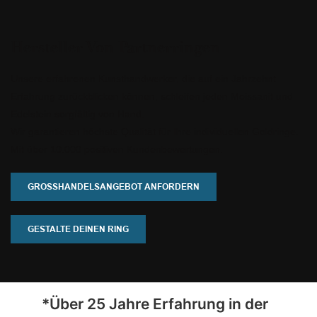
Hersteller Von Partnerringen
Unsere erfahrenen Kunsthandwerker, die auf ein Jahrzehnt
Erfahrung zurückblicken können, schleifen jeden Moissanit und
Edelstein sorgfältig von Hand.
Wir garantieren höchste Qualität für Ihre individuellen Goldringe.
Mit über 10.000 positiven Kundenbewertungen.
GROSSHANDELSANGEBOT ANFORDERN
GESTALTE DEINEN RING
*Über 25 Jahre Erfahrung in der