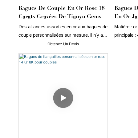
Bagues De Couple En Or Rose 18
Bagues 
Carats Gravées De Tianyu Gems
En Or Ja
Moissani
Des alliances assorties en or aux bagues de
Matière : or
couple personnalisées sur mesure, il n'y a
principale :
pas de limite à ce que vous pouvez créer
demi-lune. P
Obtenez Un Devis
pour votre petite amie ou votre petit ami.