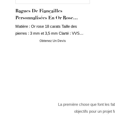
Bagues De Fiançailles
Personnalisées En Or Rose
14K/18K Pour Couples
Matière : Or rose 18 carats Taille des
pierres : 3 mm et 3,5 mm Clarté : VVS
Taille : Ronde, forme cœur et flèche Poids
Obtenez Un Devis
de l’or : environ 9 g
La première chose que font les fab
objectifs pour un projet 