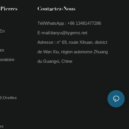
Pierres
Contactez-Nous
Tél/WhatsApp : +86 13481477286
 En
E-mail:
tianyu@tygems.net
Adresse : n° 69, route Xihuan, district
ses
de Wan Xiu, région autonome Zhuang
oratoire
du Guangxi, Chine
;oreilles
es