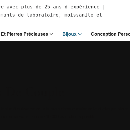
re avec plus de 25 ans d'expérience |
amants de laboratoire, moissanite et
Et Pierres Précieuses
Bijoux
Conception Perso
x De Couple
taillent méticuleusement à la main chaque moissanite et chaque pierre
r sur mesure. Plus de 10 000 avis clients positifs.