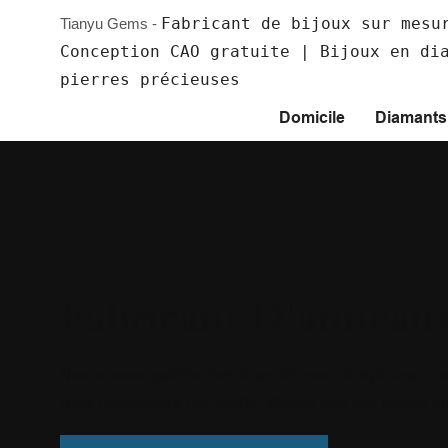
Fabricant de bijoux sur mesu
Tianyu Gems -
Conception CAO gratuite | Bijoux en di
pierres précieuses
Domicile
Diamants 
Fabricant D'anneau
Nos artisans qualifiés, forts d'une décennie d'expérience, 
Nous garantissons une qualité optimale pour vos bagues en o