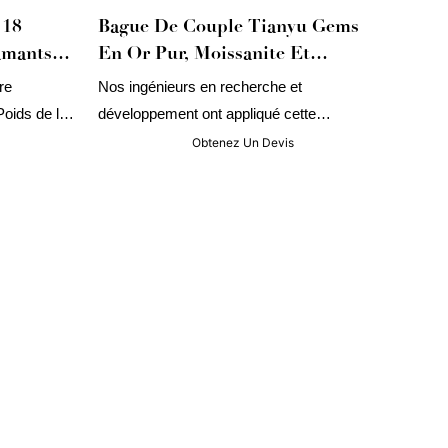
 18
Bague De Couple Tianyu Gems
amants
En Or Pur, Moissanite Et
elry
Diamants, Pour Mariage
re
Nos ingénieurs en recherche et
oids de l'or
développement ont appliqué cette
technologie à la fabrication de ce type de
Obtenez Un Devis
produit. Grâce à ses performances
approuvées, ce produit est largement utilisé
dans le domaine des anneaux.