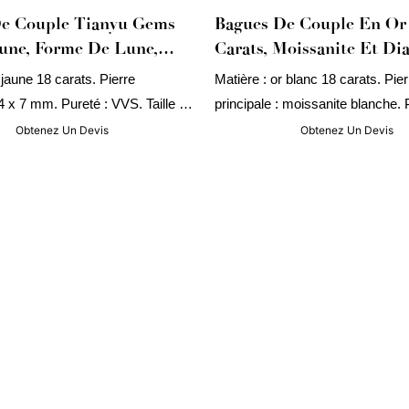
De Couple Tianyu Gems
Bagues De Couple En Or
une, Forme De Lune,
Carats, Moissanite Et Di
te, Design Spécial
De Tianyu Gems Fine Jew
 jaune 18 carats. Pierre
Matière : or blanc 18 carats. Pier
 4 x 7 mm. Pureté : VVS. Taille :
principale : moissanite blanche. P
oids de l’or : environ 12 g.
: environ 7,4 g.
Obtenez Un Devis
Obtenez Un Devis