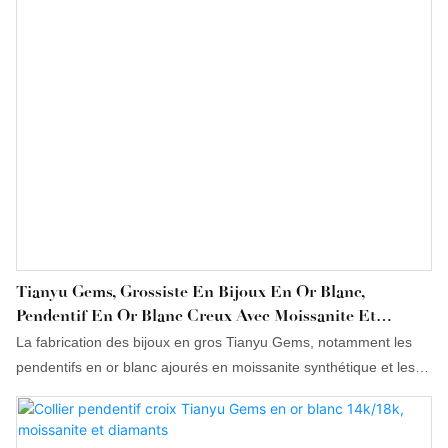
Tianyu Gems, Grossiste En Bijoux En Or Blanc,
Pendentif En Or Blanc Creux Avec Moissanite Et
Diamants.
La fabrication des bijoux en gros Tianyu Gems, notamment les
pendentifs en or blanc ajourés en moissanite synthétique et les
colliers de diamants moissanite synthétique, suit non seulement
les tendances du marché et évolue avec son temps, mais
s'appuie également sur une forte capacité de production et une