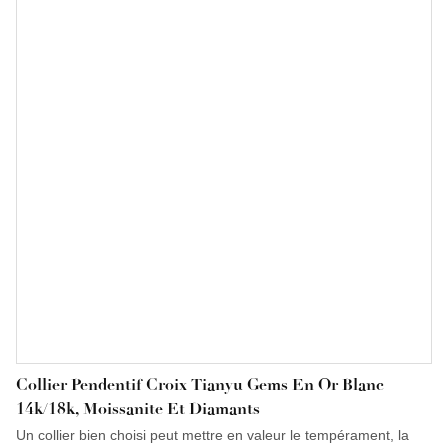
solide expertise technique grâce à une analyse professionnelle
du secteur et un positionnement précis sur le marché.
Collier Pendentif Croix Tianyu Gems En Or Blanc
14k/18k, Moissanite Et Diamants
Un collier bien choisi peut mettre en valeur le tempérament, la