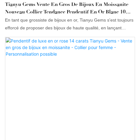
Tianyu Gems Vente En Gros De Bijoux En Moissanite
Nouveau Collier Tendance Pendentif En Or Blanc 10
Carats Collier Pendentif Femme
En tant que grossiste de bijoux en or, Tianyu Gems s'est toujours
efforcé de proposer des bijoux de haute qualité, en lançant
constamment de nouveaux colliers pendentifs tendance pour
femmes afin de répondre aux besoins de chacune en matière de
colliers.