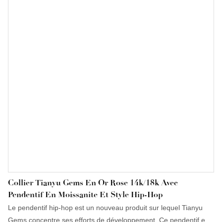
d'innovations majeures et d'une technologie de pointe, répondant
au mieux aux exigences du marché.
Collier Tianyu Gems En Or Rose 14k/18k Avec
Pendentif En Moissanite Et Style Hip-Hop
Le pendentif hip-hop est un nouveau produit sur lequel Tianyu
Gems concentre ses efforts de développement. Ce pendentif en