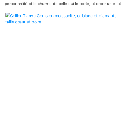
personnalité et le charme de celle qui le porte, et créer un effet
décoratif inattendu. Ce luxueux collier croix en moissanite est une
nouveauté de la collection de bijoux en moissanite en gros de
Tianyu Gems.