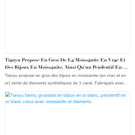
Tianyu Propose En Gros De La Moissanite En Vrac Et
Des Bijoux En Moissanite, Ainsi Qu'un Pendentif En Or
Et Diamant Synthétique De 1 Carat.
Tianyu propose en gros des bijoux en moissanite (en vrac et en
or) sertis de diamants synthétiques de 1 carat. Fabriqués avec
des technologies de pointe, ces bijoux sont conçus pour répondre
aux besoins variés d'une clientèle nationale et internationale.
Certifiés, ils peuvent être utilisés dans de nombreux contextes.
De plus, nos produits sont personnalisables afin de satisfaire
pleinement les exigences de nos clients.