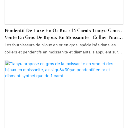
Pendentif De Luxe En Or Rose 14 Carats Tianyu Gems -
Vente En Gros De Bijoux En Moissanite - Collier Pour
Femme - Personnalisation Possible
Les fournisseurs de bijoux en or en gros, spécialisés dans les
colliers et pendentifs en moissanite et diamants, s'appuient sur
des techniques de recherche et développement sophistiquées,
un positionnement précis sur le marché et des années
d'expérience. De plus, ils proposent des bijoux en moissanite en
gros et des produits personnalisés pour répondre aux besoins
spécifiques de leurs clients.