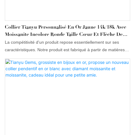
Collier Tianyu Personnalisé En Or Jaune 14k/18k Avec
Moissanite Incolore Ronde Taille Cœur Et Flèche De
4,5 Mm
La compétitivité d'un produit repose essentiellement sur ses
caractéristiques. Notre produit est fabriqué à partir de matières
premières ayant subi des tests rigoureux effectués par des
experts. Il est conçu pour offrir des avantages supérieurs. De
plus, son design est particulièrement soigné car il peut influencer
les tendances du secteur.