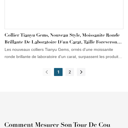
Collier Tianyu Gems, Nouveau Style, Moissanite Ronde
Brillante De Laboratoire D'un Carat, Taille Foreverone,
Bijou Personnalisé
Les nouveaux colliers Tianyu Gems, ornés d'une moissanite
ronde brillante de laboratoire d'un carat, surpassent les produits
similaires en termes d'apparence, de performance et de facilité
d'utilisation. Ils ont été unanimement reconnus par les clients et
1
2
les retours du marché sont excellents. De plus, ils répondent aux
exigences toujours plus complexes du marché.
Comment Mesurer Son Tour De Cou