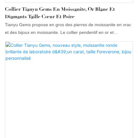
Collier Tianyu Gems En Moissanite, Or Blanc Et
Diamants Taille Cœur Et Poire
Tianyu Gems propose en gros des pierres de moissanite en vrac
et des bijoux en moissanite. Le collier pendentif en or et
diamants, serti de moissanite, est confectionné avec des
matériaux de pointe. Son design répond aux besoins variés d'une
clientèle nationale et internationale. Ce produit est certifié
conforme aux normes, ce qui permet une utilisation dans de
nombreux domaines. Nous proposons également des produits
personnalisés afin de satisfaire pleinement les exigences de nos
clients.