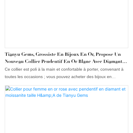
Tianyu Gems, Grossiste En Bijoux En Or, Propose Un
Nouveau Collier Pendentif En Or Blanc Avec Diamant
Moissanite Et Moissanite, Cadeau Idéal Pour Une Petite
Ce collier est poli à la main et confortable à porter, convenant à
Amie.
toutes les occasions ; vous pouvez acheter des bijoux en
moissanite en gros.