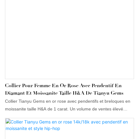
Collier Pour Femme En Or Rose Avec Pendentif En
Diamant Et Moissanite Taille H&A De Tianyu Gems
Collier Tianyu Gems en or rose avec pendentifs et breloques en
moissanite taille H&A de 1 carat. Un volume de ventes élevé
permet aux entreprises d'accéder à de nouveaux marchés et de
consolider leurs avantages concurrentiels, assurant ainsi une
compétitivité durable. Ce collier en moissanite bénéficie