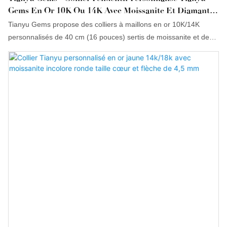
Gems En Or 10K Ou 14K Avec Moissanite Et Diamant
Synthétique De 4 Mm, Chaîne De 40 Cm (16 Pouces).
Tianyu Gems propose des colliers à maillons en or 10K/14K
personnalisés de 40 cm (16 pouces) sertis de moissanite et de
diamants synthétiques de 4 mm. Grâce à une parfaite maîtrise de
la recherche et du développement technologique, des volumes
de production et des matériaux, Tianyu Gems s'assure de rester
à la pointe des tendances du secteur. Ses nombreuses
applications incluent notamment les colliers.