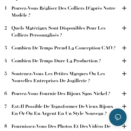
1
Pouvez-Vous Réaliser Des Colliers D'après Notre
Modèle ?
2
Quels Matériaux Sont Disponibles Pour Les
Colliers Personnalisés ?
3
Combien De Temps Prend La Conception CAO ?
4
Combien De Temps Dure La Production ?
5
Soutenez-Vous Les Petites Marques Ou Les
Nouvelles Entreprises De Joaillerie ?
6
Pouvez-Vous Fournir Des Bijoux Sans Nickel ?
7
Est-Il Possible De Transformer De Vieux Bijoux
En Or Ou En Argent En Un Style Nouveau ?
8
Fournissez-Vous Des Photos Et Des Vidéos De