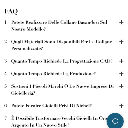
FAQ
1
Potete Realizzare Delle Collane Basandovi Sul
Nostro Modello?
2
Quali Materiali Sono Disponibili Per Le Collane
Personalizzate?
3
Quanto Tempo Richiede La Progettazione CAD?
4
Quanto Tempo Richiede La Produzione?
5
Sostieni I Piccoli Marchi O Le Nuove Imprese Di
Gioielleria?
6
Potete Fornire Gioielli Privi Di Nichel?
7
È Possibile Trasformare Vecchi Gioielli In Oro O
Argento In Un Nuovo Stile?