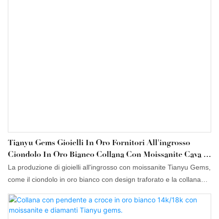
dei clienti.
Tianyu Gems Gioielli In Oro Fornitori All'ingrosso
Ciondolo In Oro Bianco Collana Con Moissanite Cava E
Diamanti Collana Con Ciondolo
La produzione di gioielli all'ingrosso con moissanite Tianyu Gems,
come il ciondolo in oro bianco con design traforato e la collana
con moissanite sintetica e diamanti, non solo segue le tendenze
di sviluppo del mercato e si evolve con i tempi, ma si basa anche
su una solida capacità produttiva e una forte forza tecnica, frutto