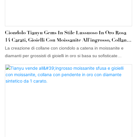
Ciondolo Tianyu Gems In Stile Lussuoso In Oro Rosa
14 Carati, Gioielli Con Moissanite All'ingrosso, Collana
Da Donna Con Ciondolo, Si Accettano
La creazione di collane con ciondolo a catena in moissanite e
Personalizzazioni.
diamanti per grossisti di gioielli in oro si basa su sofisticate
tecniche di ricerca e sviluppo e su un preciso posizionamento di
mercato, nonché su anni di ricerca dedicata. Inoltre, i grossisti di
gioielli in moissanite offrono prodotti personalizzati per soddisfare
le esigenze specifiche dei clienti.