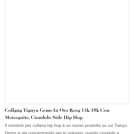
termine. Inoltre, il prodotto collana con moissanite presenta una
combinazione di innovazioni rivoluzionarie. La tecnologia viene
applicata per soddisfare al meglio la domanda del mercato.
Collana Tianyu Gems In Oro Rosa 14k/18k Con
Moissanite, Ciondolo Stile Hip Hop.
Il ciondolo per collana hip hop è un nuovo prodotto su cui Tianyu
Gems si sta concentrando per lo sviluppo; questo ciondolo a