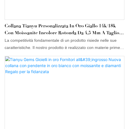
Collana Tianyu Personalizzata In Oro Giallo 14k/18k
Con Moissanite Incolore Rotonda Da 4,5 Mm A Taglio
Cuore E Freccia.
La competitività fondamentale di un prodotto risiede nelle sue
caratteristiche. Il nostro prodotto è realizzato con materie prime
che hanno superato rigorosi test condotti da personale
specializzato. Il prodotto è progettato per offrire vantaggi
superiori. Inoltre, il suo design estetico è curato nei minimi
dettagli, in quanto può dettare le tendenze del settore.