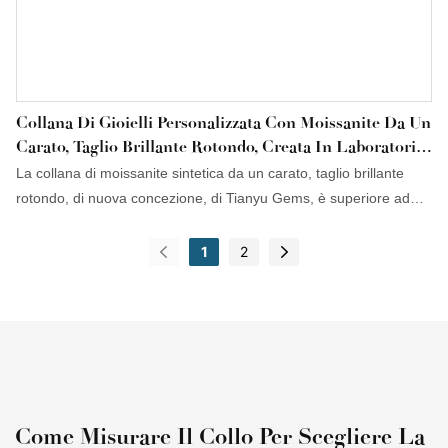
Collana Di Gioielli Personalizzata Con Moissanite Da Un
Carato, Taglio Brillante Rotondo, Creata In Laboratorio,
Di Tianyu Gems, Nuovo Stile.
La collana di moissanite sintetica da un carato, taglio brillante
rotondo, di nuova concezione, di Tianyu Gems, è superiore ad
altri prodotti simili in termini di aspetto, prestazioni e metodi di
lavorazione, ed è stata unanimemente riconosciuta dai clienti sul
1
2
mercato, riscuotendo un ottimo riscontro. Inoltre, è in grado di
soddisfare le esigenze sempre più complesse del mercato.
Come Misurare Il Collo Per Scegliere La