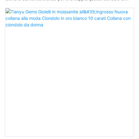
croce è uno dei suoi rappresentanti. Tianyu Gems, azienda
produttrice di collane personalizzate, è in grado di realizzare
collane su misura per soddisfare i gusti e il budget di ogni
persona.