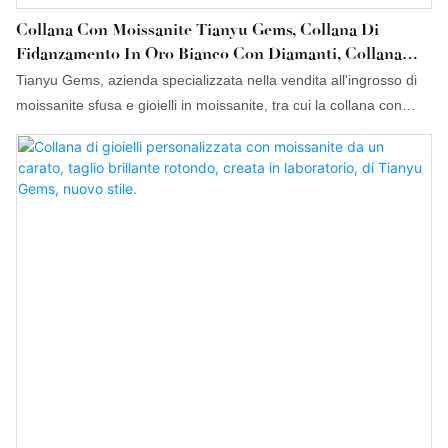
Collana Con Moissanite Tianyu Gems, Collana Di
Fidanzamento In Oro Bianco Con Diamanti, Collana
Con Taglio A Cuore E Taglio A Pera
Tianyu Gems, azienda specializzata nella vendita all'ingrosso di
moissanite sfusa e gioielli in moissanite, tra cui la collana con
pendente in oro e diamanti, è un'azienda che si avvale di
tecnologie all'avanguardia. Il design si adatta alle diverse
esigenze dei clienti, sia nazionali che internazionali. Il prodotto ha
ottenuto le certificazioni necessarie e può quindi essere utilizzato
in un'ampia gamma di applicazioni. Offriamo anche la possibilità
di personalizzare i nostri prodotti per soddisfare le precise
esigenze dei clienti.