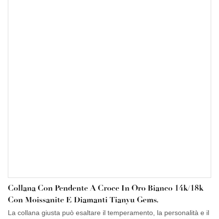
di un'analisi professionale del settore e di un accurato
posizionamento sul mercato.
Collana Con Pendente A Croce In Oro Bianco 14k/18k
Con Moissanite E Diamanti Tianyu Gems.
La collana giusta può esaltare il temperamento, la personalità e il