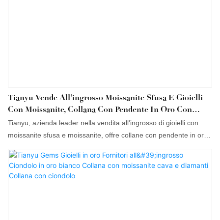
Tianyu Vende All'ingrosso Moissanite Sfusa E Gioielli
Con Moissanite, Collana Con Pendente In Oro Con
Diamante Sintetico Da 1 Carato.
Tianyu, azienda leader nella vendita all'ingrosso di gioielli con
moissanite sfusa e moissanite, offre collane con pendente in oro
e diamanti sintetici da 1 carato, realizzate con tecnologie
all'avanguardia. Il design si adatta alle diverse esigenze dei
clienti, sia nazionali che internazionali. Il prodotto ha ottenuto le
certificazioni necessarie e può quindi essere utilizzato in un'ampia
gamma di applicazioni. Offriamo anche la possibilità di
personalizzare i nostri prodotti per soddisfare le precise esigenze