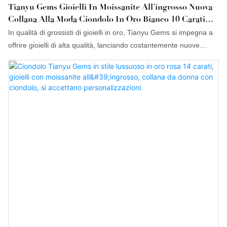
Tianyu Gems Gioielli In Moissanite All'ingrosso Nuova
Collana Alla Moda Ciondolo In Oro Bianco 10 Carati
Collana Con Ciondolo Da Donna
In qualità di grossisti di gioielli in oro, Tianyu Gems si impegna a
offrire gioielli di alta qualità, lanciando costantemente nuove
collane con pendente da donna alla moda per soddisfare le
esigenze di tutti.