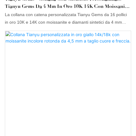
Tianyu Gems Da 4 Mm In Oro 10K 14K Con Moissanite
E Diamanti Sintetici, Lunga 16 Pollici, In Oro 10K E
La collana con catena personalizzata Tianyu Gems da 16 pollici
14K, Con Pendente.
in oro 10K e 14K con moissanite e diamanti sintetici da 4 mm
comprende il potenziale della domanda di mercato, nonché il
perfetto controllo della ricerca e sviluppo tecnologico, del volume
di produzione, dei materiali, ecc., per garantire che possa essere
all'avanguardia delle ultime tendenze del settore. Ha un vasto
assortimento di applicazioni, tra cui le collane.