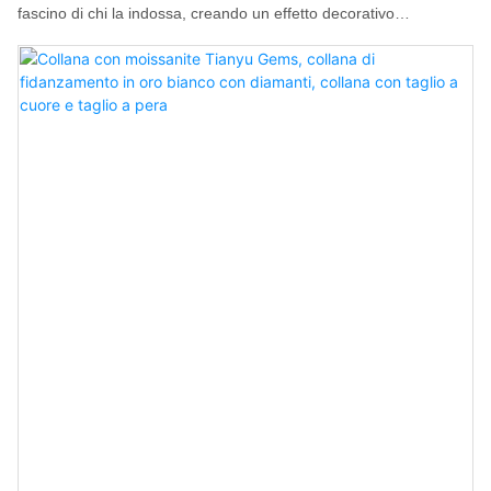
fascino di chi la indossa, creando un effetto decorativo
inaspettato. La lussuosa collana con croce in moissanite è una
nuova collezione di gioielli in moissanite all'ingrosso di Tianyu
Gems.