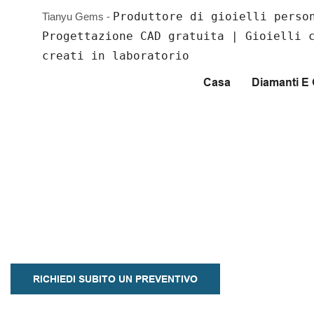
Produttore di gioielli perso
Tianyu Gems -
Progettazione CAD gratuita | Gioielli 
creati in laboratorio
Casa
Diamanti 
Orecchini Personalizza
Il tuo stile, a modo tuo: scegli tra una miriade di modelli ed esprimi l
I ​​nostri orecchini sono realizzati con precisione e sono disponibili in
come argento 925, oro 10 carati e platino.
RICHIEDI SUBITO UN PREVENTIVO