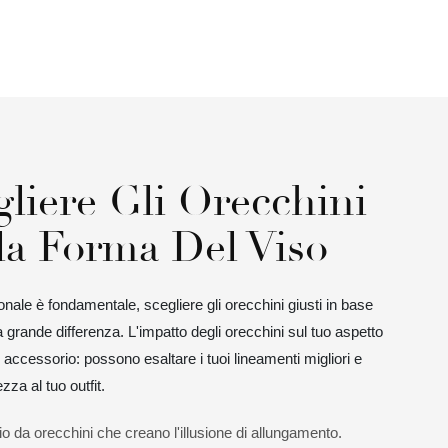
muove con te. Perfetti per le spose, gli
eventi di gala o come regalo di lusso di
grande impatto.
liere Gli Orecchini
la Forma Del Viso
onale è fondamentale, scegliere gli orecchini giusti in base
a grande differenza. L'impatto degli orecchini sul tuo aspetto
i accessorio: possono esaltare i tuoi lineamenti migliori e
zza al tuo outfit.
o da orecchini che creano l'illusione di allungamento.