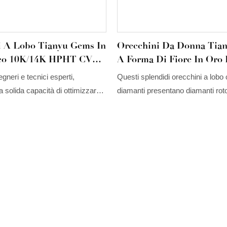
i A Lobo Tianyu Gems In
Orecchini Da Donna Tia
nco 10K/14K HPHT CVD
A Forma Di Fiore In Oro 
ante Sintetico EFGH
Con Diamanti Creati In
gneri e tecnici esperti,
Questi splendidi orecchini a lobo
1 Carato E Lavorazione
Laboratorio. Gioielli Con
 solida capacità di ottimizzare
diamanti presentano diamanti roto
ta.
Diamanti Creati In Labor
 le tecnologie. Basato sulle
brillante a forma di fiore, incastona
he versatili dell'orecchino a
bianco 14/18 carati.
amante da laboratorio Tianyu
omized 10K/14K HPHT CVD
VS SI Lab in oro bianco, si
o utile nel settore degli