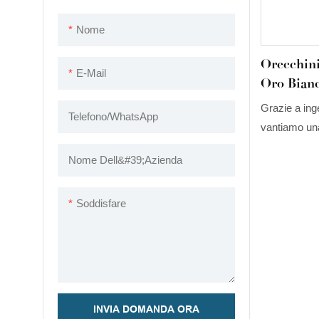
Nome
Orecchin
E-Mail
Oro Bia
Con Diam
Grazie a inge
Telefono/WhatsApp
VS SI Da 
vantiamo una
Miliarizza
e aggiornare
Nome Dell&#39;azienda
caratteristic
perno con di
Soddisfare
Gems Cust
1Carat EFGH 
dimostra molt
orecchini.
INVIA DOMANDA ORA