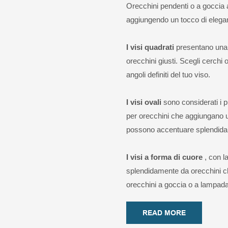
Orecchini pendenti o a goccia a
aggiungendo un tocco di elega
I visi quadrati
presentano una
orecchini giusti. Scegli cerchi 
angoli definiti del tuo viso.
I visi ovali
sono considerati i p
per orecchini che aggiungano un
possono accentuare splendidam
I visi a forma di cuore
, con l
splendidamente da orecchini ch
orecchini a goccia o a lampada
READ MORE