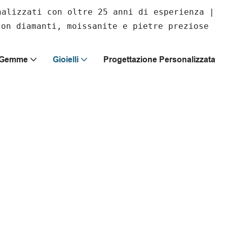
nalizzati con oltre 25 anni di esperienza |
con diamanti, moissanite e pietre preziose
E Gemme
Gioielli
Progettazione Personalizzata
ti
a tua individualità.
 metalli pregiati