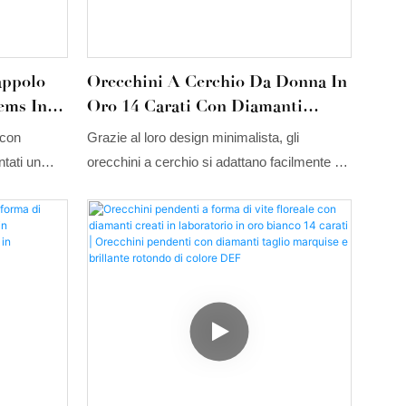
appolo
Orecchini A Cerchio Da Donna In
ems In
Oro 14 Carati Con Diamanti
Creati In Laboratorio Di Tianyu
 con
Grazie al loro design minimalista, gli
atorio
Gems.
ntati un
orecchini a cerchio si adattano facilmente a
e della
qualsiasi stile. Che tu preferisca un look
 Il loro
romantico francese o uno urbano e
di diamanti
sofisticato, gli orecchini a cerchio
ncastonati a
completeranno alla perfezione il tuo outfit!
 stile, si
rio dei
izzazione e