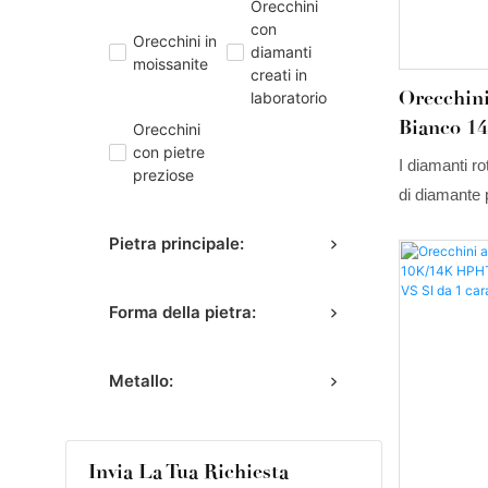
Orecchini
con
Orecchini in
diamanti
moissanite
creati in
Orecchin
laboratorio
Bianco 14
Orecchini
con pietre
Creati In
I diamanti r
preziose
di diamante 
orecchini con
Pietra principale:
sono classici
carattere, c
Forma della pietra:
la bellezza n
Metallo:
Invia La Tua Richiesta