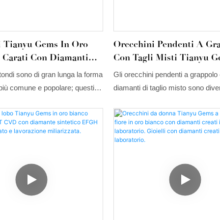
i Tianyu Gems In Oro
Orecchini Pendenti A Gr
 Carati Con Diamanti
Con Tagli Misti Tianyu G
 Laboratorio E Tre Griffe
Oro Bianco 14 Carati Con
otondi sono di gran lunga la forma
Gli orecchini pendenti a grappolo
Diamanti Creati In Labor
più comune e popolare; questi
diamanti di taglio misto sono dive
 diamanti creati in laboratorio
punto di riferimento sia nel settor
 nello stile e affascinanti nel
moda che in quello della gioielleria.
on un design semplice che esalta
design, caratterizzato da un mix 
aturale di ogni diamante.
creati in laboratorio di vari tagli i
grappolo, unito a diverse opzioni di
allinea perfettamente con il deside
consumatori moderni di personal
lusso quotidiano.