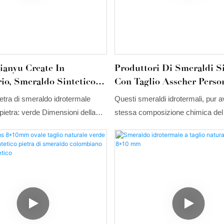
anyu Create In
Produttori Di Smeraldi Si
io, Smeraldo Sintetico
Con Taglio Asscher Person
le, Pietre Preziose Verdi,
| Tianyu Gems
ietra di smeraldo idrotermale
Questi smeraldi idrotermali, pur 
meraldo
 pietra: verde Dimensioni della
stessa composizione chimica del 
 mm o qualsiasi dimensione
partenza, presentano inclusioni na
abile Forma: smeraldo
bel colore, un'elevata trasparenza
più grandi e, soprattutto, sono eco
che li rende un'ottima alternativa ai
smeraldi naturali. La differenza di
smeraldi idrotermali e naturali è 
centinaia di volte maggiore, ma la
non ne risente minimamente.