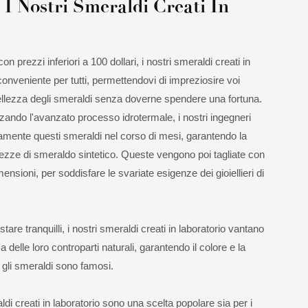
 I Nostri Smeraldi Creati In
n prezzi inferiori a 100 dollari, i nostri smeraldi creati in
conveniente per tutti, permettendovi di impreziosire voi
a bellezza degli smeraldi senza doverne spendere una fortuna.
zando l'avanzato processo idrotermale, i nostri ingegneri
amente questi smeraldi nel corso di mesi, garantendo la
rezze di smeraldo sintetico. Queste vengono poi tagliate con
nsioni, per soddisfare le svariate esigenze dei gioiellieri di
are tranquilli, i nostri smeraldi creati in laboratorio vantano
delle loro controparti naturali, garantendo il colore e la
i gli smeraldi sono famosi.
aldi creati in laboratorio sono una scelta popolare sia per i