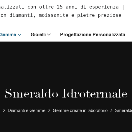
nalizzati con oltre 25 anni di esperienza |
con diamanti, moissanite e pietre preziose
E Gemme
Gioielli
Progettazione Personalizzata
Smeraldo Idrotermale
s
Diamanti e Gemme
Gemme create in laboratorio
Smeraldo