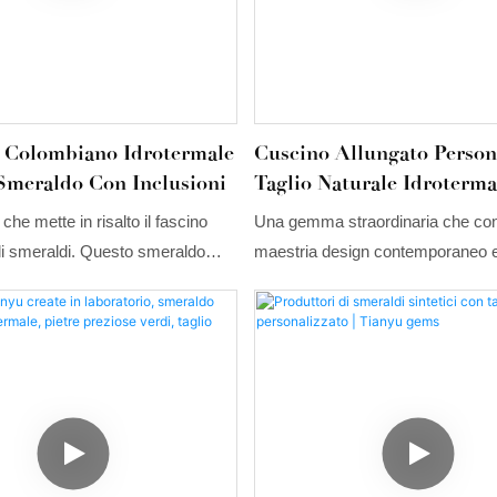
endolo una scelta eccellente per
ande effetto e creazioni di alta
ersonalizzate.
 Colombiano Idrotermale
Cuscino Allungato Persona
Smeraldo Con Inclusioni
Taglio Naturale Idroterma
Smeraldo
e mette in risalto il fascino
Una gemma straordinaria che co
li smeraldi. Questo smeraldo
maestria design contemporaneo 
presenta una tonalità verde
classica. Caratterizzato da una v
fonda, tipica delle pietre
tonalità verde, questo smeraldo i
saltata dall'elegante taglio a
cattura l'essenza della bellezza de
 ne sottolinea la purezza e la
promuovendo al contempo la sosten
e inclusioni uniche all'interno
taglio a cuscino allungato esalta l
 aggiungono carattere e
brillantezza e la profondità della pi
 rendendo ogni pezzo davvero
creando un affascinante gioco di 
mette in risalto il colore intenso.