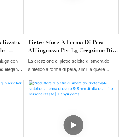
lizzato,
Pietre Sfuse A Forma Di Pera
le -
All'ingrosso Per La Creazione Di
Gioielli, Smeraldo Sintetico
niuga con
La creazione di pietre sciolte di smeraldo
ed eleganza
sintetico a forma di pera, simili a quelle
ibrante
naturali, a prezzi più bassi all'ingrosso, si
drotermale
basa su una tecnologia di ricerca e sviluppo
lla natura,
consolidata e un preciso posizionamento di
ibilità. Il
mercato, nonché su anni di meticolosa
a
ricerca. Inoltre, offriamo anche prodotti
etra,
personalizzati per soddisfare le esigenze
luci che ne
specifiche dei clienti.