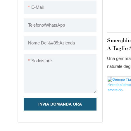
visivo, rend
E-Mail
gioielli di gr
gioielleria p
Telefono/WhatsApp
Smeraldo
Nome Dell&#39;azienda
A Taglio 
Una gemma ch
Soddisfare
naturale deg
idrotermale 
intensa e pro
colombiane, e
smeraldo che
INVIA DOMANDA ORA
profondità. L
della pietra
autenticità,
irripetibile.