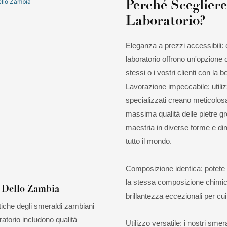
Perché Scegliere
Laboratorio?
Eleganza a prezzi accessibili: co
laboratorio offrono un'opzione 
stessi o i vostri clienti con l
Lavorazione impeccabile: utiliz
specializzati creano meticolos
massima qualità delle pietre g
maestria in diverse forme e dime
tutto il mondo.
Composizione identica: potete st
la stessa composizione chimica 
 Dello Zambia
brillantezza eccezionali per cu
stiche degli smeraldi zambiani
oratorio includono qualità
Utilizzo versatile: i nostri smer