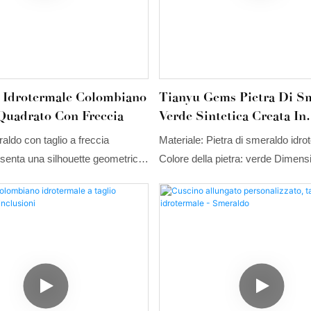
 Idrotermale Colombiano
Tianyu Gems Pietra Di S
Quadrato Con Freccia
Verde Sintetica Creata In
Laboratorio Taglio A Cus
ldo con taglio a freccia
Materiale: Pietra di smeraldo idro
Idrotermale 8x8mm
senta una silhouette geometrica
Colore della pietra: verde Dimensi
n motivo di sfaccettature
pietra: 8*8 mm o qualsiasi dimen
 e altamente simmetrico. Il
personalizzabile Forma: cuscino
ispirazione quadrata, combinato
atteristico effetto a stella a
cia al centro, crea un'identità
, moderna e raffinata al tempo
uo vivido colore verde dona
eleganza e un forte impatto