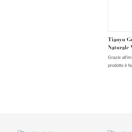
Tianyu G
Naturale 
Sintetico
Grazie all'im
Colombia
prodotto è f
impeccabile.
un enorme su
preziose sfus