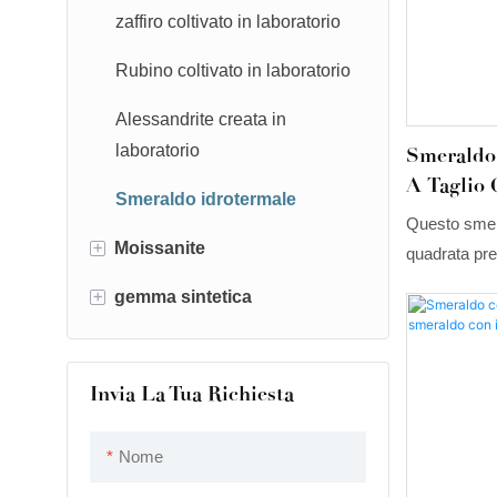
zaffiro coltivato in laboratorio
Rubino coltivato in laboratorio
Alessandrite creata in
laboratorio
Smeraldo
A Taglio 
Smeraldo idrotermale
Questo smera
+
Moissanite
quadrata pre
audace con u
+
gemma sintetica
Moissanite bianca
sorprendente
contorno di 
Moissanite colorata
Nanositale
con il suo car
Invia La Tua Richiesta
Opale sintetico
forma di frec
visiva unica
Nome
stesso. Il s
freschezza, 