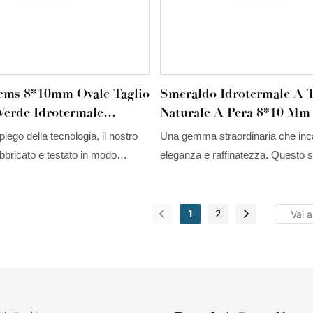
ems 8*10mm Ovale Taglio
Smeraldo Idrotermale A T
Verde Idrotermale
Naturale A Pera 8*10 Mm
 Pietra Di Smeraldo
piego della tecnologia, il nostro
Una gemma straordinaria che inc
no Smeraldo Sintetico
abbricato e testato in modo
eleganza e raffinatezza. Questo 
 Attualmente, il prodotto riscuote
idrotermale presenta un colore ve
ccesso nel settore delle pietre
e vibrante, simbolo di rinnovamen
e e in altri ambiti.
prosperità. Il taglio a pera, con la
1
2
particolare forma a goccia, esalta 
brillantezza della pietra e permette
danzare tra le sue sfaccettature,
scintillio accattivante.