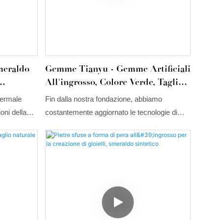
meraldo
Gemme Tianyu - Gemme Artificiali
All'ingrosso, Colore Verde, Taglio
cino
Smeraldo 8*8 Mm, Smeraldo
termale
Fin dalla nostra fondazione, abbiamo
Sintetico
oni della
costantemente aggiornato le tecnologie di
sione
produzione. Grazie a queste tecnologie,
anche le prestazioni del prodotto sono
notevolmente migliorate. Il prodotto ha
un'ampia gamma di applicazioni e ora si può
trovare nel settore delle pietre preziose sfuse.