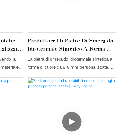
ntetici
Produttore Di Pietre Di Smeraldo
alizzato
Idrotermale Sintetico A Forma Di
Cuore 8*8 Mm Di Alta Qualità E
avendo la
La pietra di smeraldo idrotermale sintetica a
Personalizzate | Tianyu Gems
materiale di
forma di cuore da 8*8 mm personalizzata,
turali, un
rispetto a prodotti simili sul mercato, presenta
 nei grani
vantaggi eccezionali incomparabili in termini
nomici, il
di prestazioni, qualità, aspetto, ecc., e gode di
 gioielli con
un'ottima reputazione sul mercato. Tianyu
 prezzo tra
Gems riassume i difetti dei prodotti
da decine a
precedenti e li migliora continuamente. La
 bellezza
pietra di smeraldo idrotermale sintetica può
essere personalizzata in base alle vostre