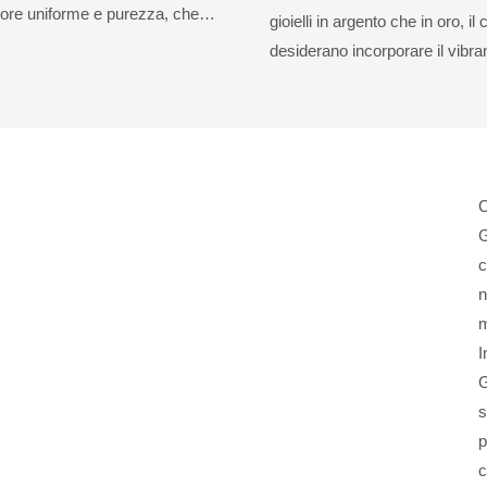
lore uniforme e purezza, che
gioielli in argento che in oro, i
fedelmente l'aspetto degli
desiderano incorporare il vibran
mbiani naturali. Queste gemme
ngono prodotte tramite il
ermale in ambienti di
ontrollati, garantendo pratiche
enibili. Offrono un'alternativa
C
nte vantaggiosa agli smeraldi
G
ultando attraenti per coloro che
c
re preziose ecocompatibili e
n
a fonti responsabili. Gli
m
biani creati in laboratorio sono
I
 diverse forme, tra cui pietre
G
i di gioielleria, offrendo
s
 designer e produttori di gioielli
p
llezioni straordinarie e
c