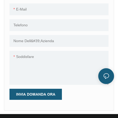
personalità.
ampiamente verrà utilizzato. È
E-Mail
ampiamente utilizzato nel
settore delle pietre preziose
sfuse.
Telefono
Nome Dell&#39;azienda
Soddisfare
INVIA DOMANDA ORA