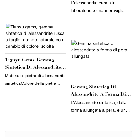
L'alessandrite creata in
dimensione
laboratorio è una meraviglia
personalizzabileForma: pera
della gemmologia moderna, in
quanto possiede le stesse
straordinarie proprietà di
cambiamento di colore della
sua controparte naturale.
Questa gemma, coltivata in un
Tianyu Gems, Gemma
ambiente controllato, offre
Sintetica Di Alessandrite
un'alternativa accessibile e
Russa A Taglio Rotondo
Materiale: pietra di alessandrite
sostenibile senza
Naturale Con Cambio Di
sinteticaColore della pietra:
Gemma Sintetica Di
compromettere bellezza o
Colore, Sciolta
violaDimensioni della pietra: 9
Alessandrite A Forma Di
qualità. Con tonalità che
mm o qualsiasi dimensione
Pera Allungata
variano dal verde smeraldo al
L'Alessandrite sintetica, dalla
personalizzabileForma: rotonda
rosso rubino a seconda della
forma allungata a pera, è una
luce, l'alessandrite creata in
gemma affascinante che offre
laboratorio è una scelta
un sorprendente effetto
incantevole per gioielli unici e
cangiante: passa da un verde