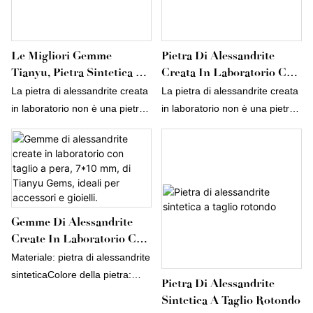
Le Migliori Gemme
Pietra Di Alessandrite
Tianyu, Pietra Sintetica Di
Creata In Laboratorio Con
Alessandrite Dal Taglio
Taglio Asscher.
La pietra di alessandrite creata
La pietra di alessandrite creata
Naturale Con Cambio Di
in laboratorio non è una pietra
in laboratorio non è una pietra
Colore, Sfusa.
di alessandrite simulata o
di alessandrite simulata o
un'imitazione, ma una vera
un'imitazione, ma una vera
pietra creata in laboratorio con
pietra creata in laboratorio con
proprietà chimiche, fisiche e
proprietà chimiche, fisiche e
ottiche simili a quelle
ottiche simili a quelle
dell'alessandrite naturale, non
dell'alessandrite naturale, non
Gemme Di Alessandrite
solo per il colore! L'alessandrite
solo per il colore! L'alessandrite
Create In Laboratorio Con
è famosa per la sua capacità di
è famosa per la sua capacità di
Taglio A Pera, 7*10 Mm, Di
Materiale: pietra di alessandrite
cambiare colore a seconda
cambiare colore a seconda
Tianyu Gems, Ideali Per
sinteticaColore della pietra:
Pietra Di Alessandrite
della fonte di luce.
della fonte di luce.
Accessori E Gioielli.
violaDimensioni della pietra:
Sintetica A Taglio Rotondo
7*10 mm o qualsiasi