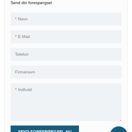
Send din forespørgsel
skifter fra dybgrøn eller blågrøn
i dagslys til rig, lillarød under
glødelampelys. Dens
Navn
yndefulde, tilspidsede silhuet
tilføjer elegance og
E-Mail
forlængelse, hvilket gør den
ideel til statementringe og
Telefon
luksuriøse øreringe. Denne
ædelsten, der er dyrket til
perfektion i et laboratorium,
Firmanavn
tilbyder fremragende klarhed,
holdbarhed og
Indhold
farveensartethed, alt sammen
til en mere tilgængelig pris end
dens naturlige modstykke. Den
aflange pæreslibning
fremhæver både glans og
farveovergang og indfanger
SEND FORESPØRGSEL NU