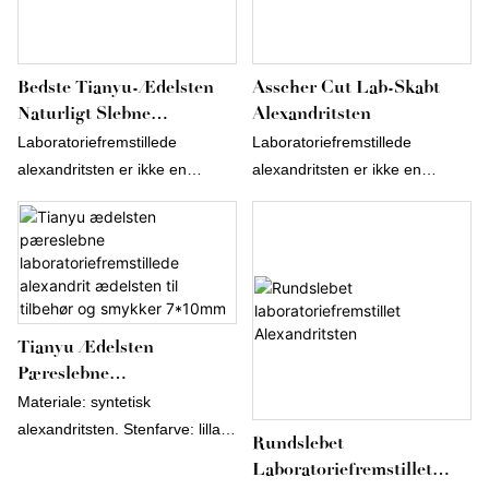
Bedste Tianyu-Ædelsten
Asscher Cut Lab-Skabt
Naturligt Slebne
Alexandritsten
Farveændringer Løse
Laboratoriefremstillede
Laboratoriefremstillede
Syntetiske Alexandritsten
alexandritsten er ikke en
alexandritsten er ikke en
simuleret eller imiteret
simuleret eller imiteret
alexandritsten, men en ægte
alexandritsten, men en ægte
laboratoriefremstillet sten med
laboratoriefremstillet sten med
kemiske, fysiske og optiske
kemiske, fysiske og optiske
egenskaber, der ligner dem fra
egenskaber, der ligner dem fra
naturlige alexandritsten, ikke
naturlige alexandritsten, ikke
Tianyu Ædelsten
kun farven! Alexandritsten er
kun farven! Alexandritsten er
Pæreslebne
berømt for sin evne til at skifte
berømt for sin evne til at skifte
Laboratoriefremstillede
Materiale: syntetisk
farve i forskellige lyskilder.
farve i forskellige lyskilder.
Alexandrit Ædelsten Til
alexandritsten. Stenfarve: lilla.
Rundslebet
Tilbehør Og Smykker
Stenstørrelse: 7*10 mm eller
Laboratoriefremstillet
7*10mm
enhver størrelse kan tilpasses.