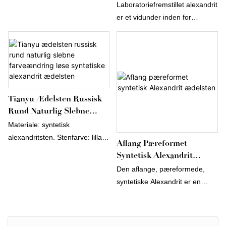
Alexandritsten
Laboratoriefremstillet alexandrit
Form: pære.
er et vidunder inden for
moderne gemologi, der
besidder de samme fantastiske
farveskiftende egenskaber som
sin naturlige modstykke. Denne
ædelsten, der dyrkes i et
kontrolleret miljø, tilbyder et
Tianyu Ædelsten Russisk
overkommeligt og bæredygtigt
Rund Naturlig Slebne
alternativ uden at gå på
Farveændring Løse
Materiale: syntetisk
kompromis med skønhed eller
Syntetiske Alexandrit
alexandritsten. Stenfarve: lilla.
Aflang Pæreformet
kvalitet. Med nuancer, der
Ædelsten
Stenstørrelse: 9 mm eller
Syntetisk Alexandrit
skifter fra smaragdgrøn til
enhver størrelse kan tilpasses.
Ædelsten
rubinrød under forskellig
Den aflange, pæreformede,
Form: rund.
belysning, er
syntetiske Alexandrit er en
laboratoriefremstillet alexandrit
fascinerende ædelsten, der
et fortryllende valg til unikke og
udviser en dramatisk
udsøgte smykker.
farveændringseffekt – den