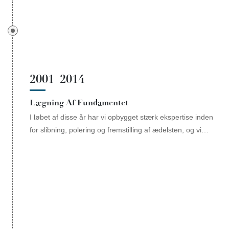
2001–2014
Lægning Af Fundamentet
I løbet af disse år har vi opbygget stærk ekspertise inden
for slibning, polering og fremstilling af ædelsten, og vi
blev en af ​​de første fabrikker i Kina, der var i stand til at
producere Hearts and Arrows-slibningen.