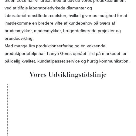
Siden 2018 har vi fortsat med at udvide vores produktsortiment
ved at tilføje laboratoriedyrkede diamanter og
laboratoriefremstillede ædelsten, hvilket giver os mulighed for at
imødekomme en bredere vifte af kundebehov på tværs af
brudesmykker, modesmykker, brugerdefinerede projekter og
brandudvikling.
Med mange års produktionserfaring og en voksende
produktportefølje har Tianyu Gems opnået tillid på markedet for
pålidelig kvalitet, kundetilpasset service og hurtig kommunikation.
Vores Udviklingstidslinje