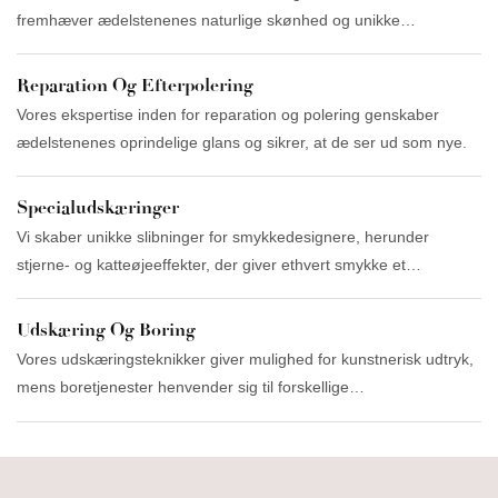
fremhæver ædelstenenes naturlige skønhed og unikke
egenskaber.
Reparation Og Efterpolering
Vores ekspertise inden for reparation og polering genskaber
ædelstenenes oprindelige glans og sikrer, at de ser ud som nye.
Specialudskæringer
Vi skaber unikke slibninger for smykkedesignere, herunder
stjerne- og katteøjeeffekter, der giver ethvert smykke et
karakteristisk præg.
Udskæring Og Boring
Vores udskæringsteknikker giver mulighed for kunstnerisk udtryk,
mens boretjenester henvender sig til forskellige
smykkeapplikationer.