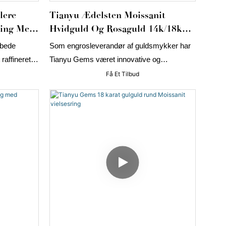
lere
Tianyu Ædelsten Moissanit
Ring Med
Hvidguld Og Rosaguld 14k/18k
Design
Forlovelsesring
ibede
Som engrosleverandør af guldsmykker har
raffineret
Tianyu Gems været innovative og
formede
udviklende inden for smykkeproduktion.
Få Et Tilbud
Hos engros moissanitringe og -smykker
abel-mærker.
bruger vi smukt håndværk af ædle metaller.
lt guld og
Uanset din stil har vi den perfekte
anter i
moissanitring til dig, der helt sikkert vil fange
ert besat
mange beundreres opmærksomhed.
rt og