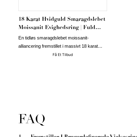
diamanter t
glans, komfor
18 Karat Hvidguld Smaragdslebet
smykkemærke
Moissanit Evighedsring | Fuld
labels.
Bezel-Sæt DEF Farveløs Ring
En tidløs smaragdslebet moissanit-
alliancering fremstillet i massivt 18 karat
hvidguld, designet til luksusmærker,
Få Et Tilbud
smykkeforhandlere og specialfremstillede
smykkeprojekter. Denne alliancering har
præcisionsindfattede smaragdslebne
moissanitter, der leverer enestående glans,
rene linjer og langvarig holdbarhed.
FAQ
1
Fremstiller I Brugerdefinerede Vielsesr