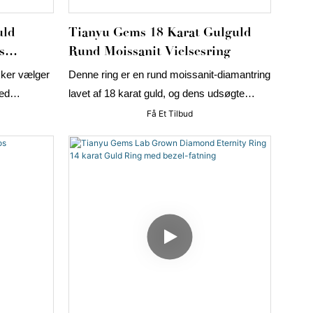
uld
Tianyu Gems 18 Karat Gulguld
s
Rund Moissanit Vielsesring
ker vælger
Denne ring er en rund moissanit-diamantring
ed
lavet af 18 karat guld, og dens udsøgte
ka til at
håndværk og materialer gør den
Få Et Tilbud
 til
uimodståelig!
lge
 så videre
sidigt.