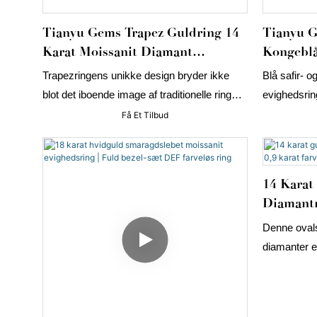
Tianyu Gems Trapez Guldring 14
Tianyu 
Karat Moissanit Diamant
Kongeblå
Damering
Evighed
Trapezringens unikke design bryder ikke
Blå safir- 
blot det iboende image af traditionelle ringe,
evighedsring
men tiltrækker også mange unge
hvidguld. A
Få Et Tilbud
mennesker, der stræber efter individualitet
ensartet s
med sine rene og kraftfulde linjer.
vielsesring e
ringpakke.
14 Karat
Diamantr
Karat Fa
Denne ovals
diamanter e
guld og er e
hverdagsluk
fatning og 