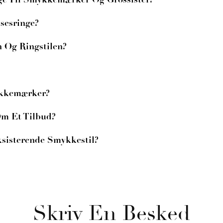
sesringe?
n Og Ringstilen?
ykkemærker?
Om Et Tilbud?
sisterende Smykkestil?
Skriv En Besked