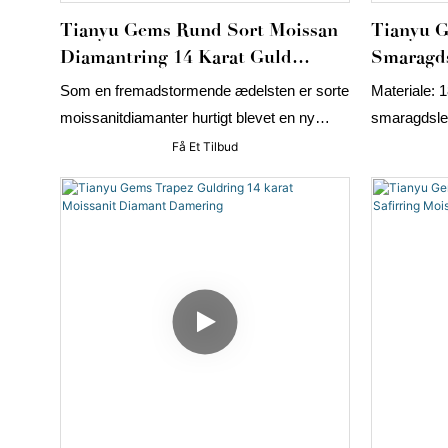
Tianyu Gems Rund Sort Moissan
Tianyu G
Diamantring 14 Karat Guld
Smaragds
Ringbånd
Vielsesr
Som en fremadstormende ædelsten er sorte
Materiale: 
moissanitdiamanter hurtigt blevet en ny
smaragdsle
favorit på markedet på grund af deres
3,34 g
Få Et Tilbud
unikke udseende og overkommelige pris.
Sammenlignet med traditionelle diamanter
har sorte moissanitdiamanter ikke kun
lignende hårdhed og glans, men har også
rigere farvevariationer, der kan opfylde
behovene ved forskellige brugssituationer.