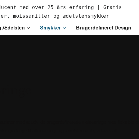
ducent med over 25 års erfaring | Gratis
ter, moissanitter og ædelstensmykker
g Ædelsten
Smykker
Brugerdefineret Design
sringe
ister med at udvikle brugerdefinerede vielsesringe med fleksible d
e guldringe til allianceringe og ædelstensstile, vi laver alt