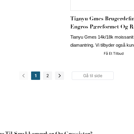
ilbyder denne ring enestående
t og tilpasningsfleksibilitet til
Tianyu Gmes Brugerdefin
r, detailhandlere og private
Engros Pæreformet Og 
Moissanitring
Tianyu Gmes 14k/18k moissanit
diamantring. Vi tilbyder også kun
alle størrelser, omkostningseffekti
Få Et Tilbud
opfylde enhver kvindes diamant
(TYR626)
1
2
inge Til Smykkemærker Og Grossister?