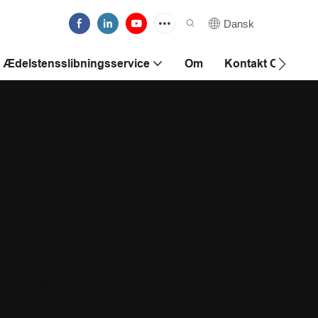
Dansk
Ædelstensslibningsservice
Om
Kontakt Os
esignmuligheder.