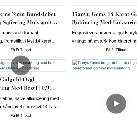
Gems 3mm Rundslebet
Tianyu Gems 14 Karat G
 Safirring Moissanit
Rubinring Med Luksuriø
sbånd
Personlighed Til Kvinder
og moissanit-diamant-
Engrosleverandører af guldsmyk
, fremstillet i lyst 14 karat
vintage håndværk kombineret m
lle ædelsten er håndparrede for
rubinernes romantiske karakteristi
Få Et Tilbud
Få Et Tilbud
kønhed. Den er en smuk
designe denne ring med 14 rubiner
ller en god tilføjelse til enhver
kunderne, mens de også kan væ
laboratoriedyrkede diamanter og
 Gulguld Oval
for at designe vintage mode og al
ing Med Bezel | 0,9
rveløs Halv-Evighedsring
lebne, halve alliancering med
r håndlavet i massivt 14 karat
legant, moderne og designet til
Få Et Tilbud
sus. Med en raffineret bezel-
DEF-farvede, laboratoriedyrkede