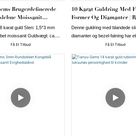
ems Brugerdefinerede
10 Karat Guldring Med F
lebne Moissanit
Former Og Diamanter | 
inge
5 Sten I Blandet Slebet 
18 karat guld Sten: 1,5*3 mm
Denne guldring med blandede sl
bet moissanit Guldvægt: ca.
diamanter og bezel-fatning har et 
udvalg af geometriske og hjerte
Få Et Tilbud
Få Et Tilbud
sten, designet til moderne
smykkekollektioner og private l
Ringen er fremstillet i 10 karat gu
har flere laboratoriedyrkede diam
DEF-farve, der hver især er sikk
med bezel for holdbarhed, komfo
langvarig brug.