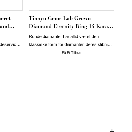
eret
Tianyu Gems Lab Grown
Rund
Diamond Eternity Ring 14 Karat
Guld Ring Med Bezel-Fatning
Runde diamanter har altid været den
deservice i
klassiske form for diamanter, deres slibning
vt, for at
tillader lys at brydes fuldt ud indvendigt, og
Få Et Tilbud
karatdrøm!
de runde laboratoriedyrkede diamanter er
arrangeret i form af rækker af ringe, hvilket
giver ringen som helhed en enkel og
atmosfærisk æstetik.