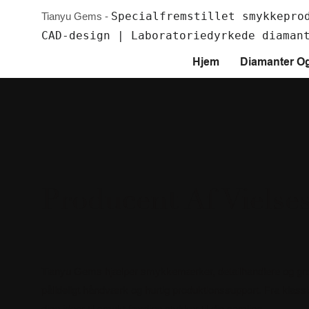
Specialfremstillet smykkepro
Tianyu Gems -
CAD-design | Laboratoriedyrkede diaman
Hjem
Diamanter O
Producent Af Vielse
Tianyu Gems hjælper smykkemærker, detailhandlere og gross
pålideligt håndværk og hurtig produktionssupport. Fra klassisk
dine ideer til smukt færdige stykker til din samling.