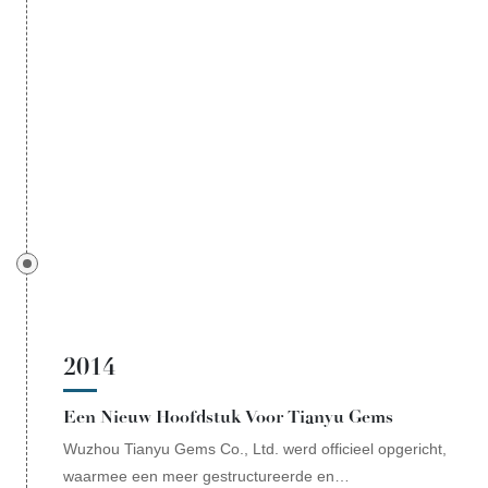
edelstenen, en zijn we een van de eerste fabrieken in
China geworden die in staat is de Hearts and Arrows-
slijpvorm te produceren.
2014
Een Nieuw Hoofdstuk Voor Tianyu Gems
Wuzhou Tianyu Gems Co., Ltd. werd officieel opgericht,
waarmee een meer gestructureerde en