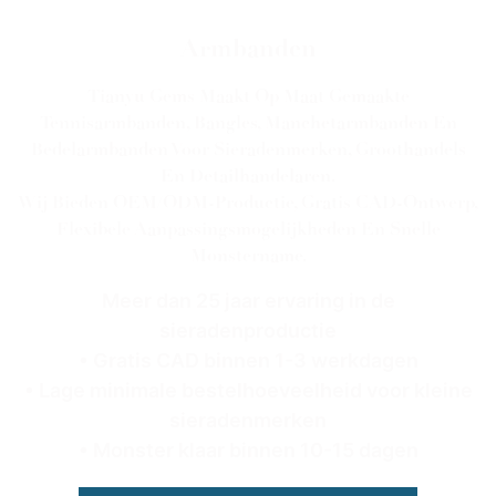
Armbanden
Tianyu Gems Maakt Op Maat Gemaakte
Tennisarmbanden, Bangles, Manchetarmbanden En
Bedelarmbanden Voor Sieradenmerken, Groothandels
En Detailhandelaren.
Wij Bieden OEM/ODM-Productie, Gratis CAD-Ontwerp,
Flexibele Aanpassingsmogelijkheden En Snelle
Monstername.
Meer dan 25 jaar ervaring in de
sieradenproductie
• Gratis CAD binnen 1-3 werkdagen
• Lage minimale bestelhoeveelheid voor kleine
sieradenmerken
• Monster klaar binnen 10-15 dagen