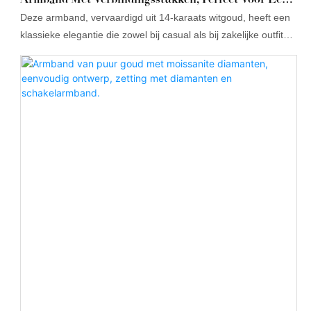
Date, Woon-Werkverkeer Of Als Cadeau Voor Je
Deze armband, vervaardigd uit 14-karaats witgoud, heeft een
Vriendin
klassieke elegantie die zowel bij casual als bij zakelijke outfits
past. De hoogglans afwerking zorgt ervoor dat de armband
jarenlang blijft glanzen.