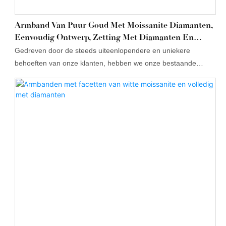
Armband Van Puur Goud Met Moissanite Diamanten,
Eenvoudig Ontwerp, Zetting Met Diamanten En
Schakelarmband.
Gedreven door de steeds uiteenlopendere en uniekere
behoeften van onze klanten, hebben we onze bestaande
technologieën succesvol vernieuwd en verbeterd. De hoge
flexibiliteit en veelzijdigheid ervan hebben ze populair gemaakt
in de sector van armbanden en enkelbanden.