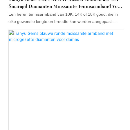
Smaragd Diamanten Moissanite Tennisarmband Voor
Heren
Een heren tennisarmband van 10K, 14K of 18K goud, die in
elke gewenste lengte en breedte kan worden aangepast.
Selecteer hierboven de gewenste lengte en breedte, waarna
het karaatgewicht en het gewicht in grammen van de
diamanten hierop worden afgestemd. De tennisarmband is
bezet met diamanten met een VVS-helderheid.