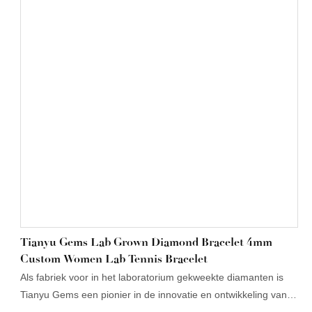
diamanten armbanden van vergelijkbare stijl en prijs, biedt
deze een meer verfijnd ontwerp en een grotere visuele impact.
Omdat slijtage geen probleem is, is hij perfect voor dagelijks
gebruik.
Tianyu Gems Lab Grown Diamond Bracelet 4mm
Custom Women Lab Tennis Bracelet
Als fabriek voor in het laboratorium gekweekte diamanten is
Tianyu Gems een pionier in de innovatie en ontwikkeling van