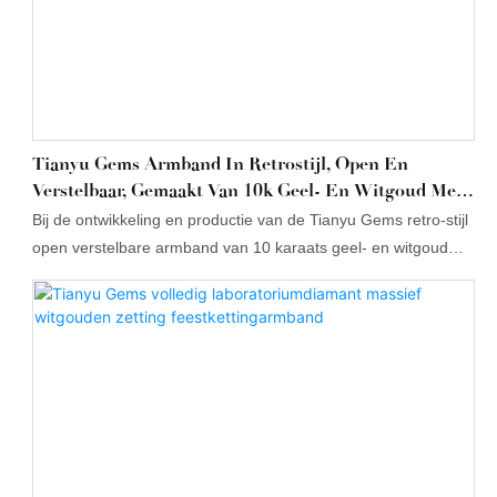
Tianyu Gems Armband In Retrostijl, Open En
Verstelbaar, Gemaakt Van 10k Geel- En Witgoud Met
Moissanite Steentjes.
Bij de ontwikkeling en productie van de Tianyu Gems retro-stijl
open verstelbare armband van 10 karaats geel- en witgoud
met moissanite is gebruikgemaakt van de modernste
technologieën. Na meerdere tests heeft Tianyu Gems
bewezen uitstekende resultaten te leveren op het gebied van
armbanden en bangles.