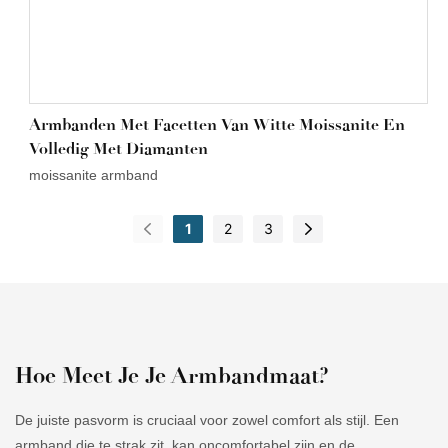
Armbanden Met Facetten Van Witte Moissanite En
Volledig Met Diamanten
moissanite armband
1
2
3
Hoe Meet Je Je Armbandmaat?
De juiste pasvorm is cruciaal voor zowel comfort als stijl. Een
armband die te strak zit, kan oncomfortabel zijn en de