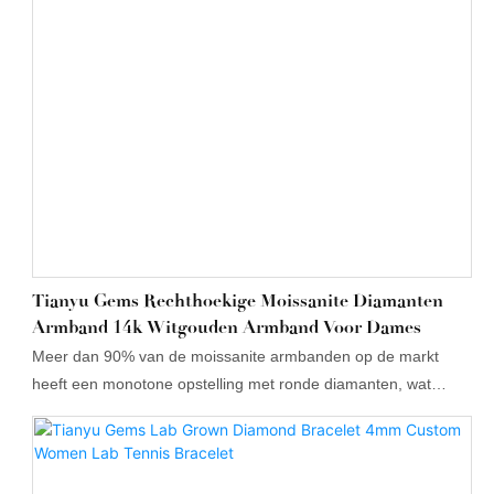
Tianyu Gems Rechthoekige Moissanite Diamanten
Armband 14k Witgouden Armband Voor Dames
Meer dan 90% van de moissanite armbanden op de markt
heeft een monotone opstelling met ronde diamanten, wat
onvermijdelijk tot esthetische eentonigheid leidt. Deze
armband daarentegen heeft een afwisselend ontwerp met
rechthoekige en ronde moissanite stenen. Vergeleken met