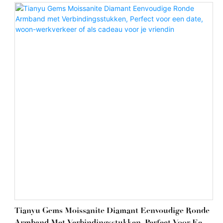
op maat gemaakte sieraden. Vergeleken met andere
soortgelijke producten op de markt, heeft deze tennisarmband
van 14k/18k synthetische diamanten meer voordelen en een
uniek karakter. Qua prijs-kwaliteitverhouding biedt hij een zeer
goede prijs-kwaliteitverhouding. Hoewel hij niet goedkoop is,
zult u, gezien de goede kwaliteit en de vele functies,
ontdekken dat het een uitstekende investering is!
Tianyu Gems Moissanite Diamant Eenvoudige Ronde
Armband Met Verbindingsstukken, Perfect Voor Een