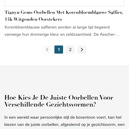
Tianyu Gems Oorbellen Met Korenbloemblauwe Saffier,
14k Witgouden Oorstekers
Korenbloemblauwe saffieren worden al lange tijd begeerd
vanwege hun dromerige kleur en zeldzaamheid. De Asscher-
slijping, met zijn kenmerkende geometrische schoonheid en
uitzonderlijke schittering, verhoogt niet alleen de algehele
1
2
kwaliteit, maar maakt deze oorknopjes ook geschikter voor
dagelijks gebruik.
Hoe Kies Je De Juiste Oorbellen Voor
Verschillende Gezichtsvormen?
In een wereld waar persoonlijke stijl de boventoon voert, kan het
kiezen van de juiste oorbellen, afgestemd op je gezichtsvorm, een