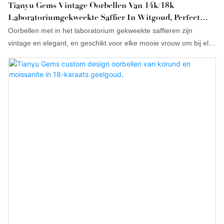
Tianyu Gems Vintage Oorbellen Van 14k/18k
Laboratoriumgekweekte Saffier In Witgoud, Perfect
Voor Dagelijks Gebruik.
Oorbellen met in het laboratorium gekweekte saffieren zijn
vintage en elegant, en geschikt voor elke mooie vrouw om bij elke
gelegenheid te dragen.