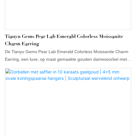
Tianyu Gems Pear Lab Emerald Colorless Moissanite
Charm Earring
De Tianyu Gems Pear Lab Emerald Colorless Moissanite Charm
Earring, een luxe, op maat gemaakte gouden damesoorbel met
parelmoerglans, biedt uitstekende prestaties en kwaliteit. Dankzij
deze sieraden heeft het merk het vertrouwen en de steun van
klanten gewonnen en geniet het een steeds grotere erkenning en
reputatie op de markt.