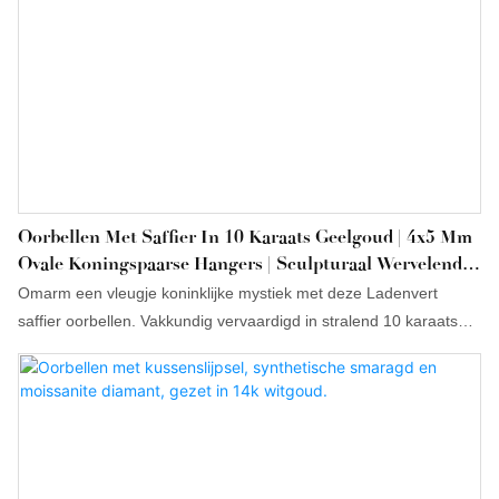
Oorbellen Met Saffier In 10 Karaats Geelgoud | 4x5 Mm
Ovale Koningspaarse Hangers | Sculpturaal Wervelend
Ontwerp
Omarm een ​​vleugje koninklijke mystiek met deze Ladenvert
saffier oorbellen. Vakkundig vervaardigd in stralend 10 karaats
geelgoud, is elke oorbel voorzien van een diepe, levendige ovale
saffier van 4x5 mm in een unieke "Ladenvert" paarse tint. De
elegante hangers zijn gezet in een moderne, sculpturale
spiraalvormige zetting en bieden een vloeiend, organisch silhouet
dat het licht bij elke beweging vangt. Een perfect statement-item
voor wie zeldzame edelsteenkleuren en ambachtelijk