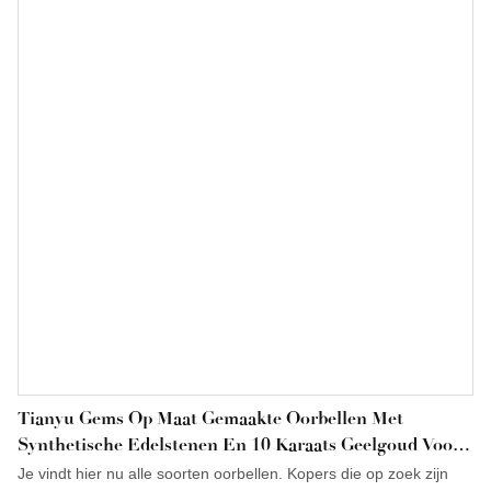
Tianyu Gems Op Maat Gemaakte Oorbellen Met
Synthetische Edelstenen En 10 Karaats Geelgoud Voor
Dames
Je vindt hier nu alle soorten oorbellen. Kopers die op zoek zijn