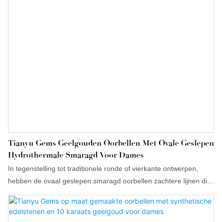
Tianyu Gems Geelgouden Oorbellen Met Ovale Geslepen
Hydrothermale Smaragd Voor Dames
In tegenstelling tot traditionele ronde of vierkante ontwerpen,
hebben de ovaal geslepen smaragd oorbellen zachtere lijnen die
bij verschillende gezichtsvormen passen. De vergulde
oorbelconstructie is bovendien duurzamer en comfortabeler,
waardoor ze ideaal zijn om elke dag te dragen.