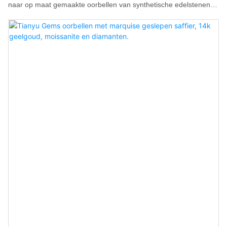
naar op maat gemaakte oorbellen van synthetische edelstenen
van Tianyu Gems, gemaakt van 10 karaats geelgoud, van de
beste kwaliteit, kunnen hier alles vinden wat ze nodig hebben.
Tianyu Gems zorgt ervoor dat alle kopers wereldwijd
terechtkomen bij verkopers die producten van topkwaliteit
aanbieden.