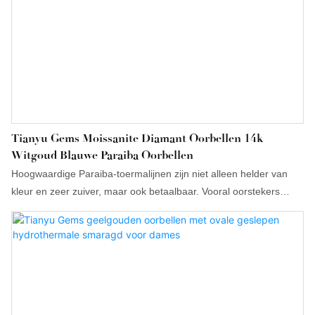
Tianyu Gems Moissanite Diamant Oorbellen 14k
Witgoud Blauwe Paraiba Oorbellen
Hoogwaardige Paraiba-toermalijnen zijn niet alleen helder van
kleur en zeer zuiver, maar ook betaalbaar. Vooral oorstekers
bieden een betere prijs-kwaliteitverhouding dan ringen of
halskettingen met grote karaatstenen, waardoor ze een goede
aanvulling zijn op sieradencollecties.