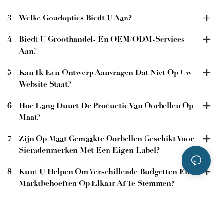
3
Welke Goudopties Biedt U Aan?
4
Biedt U Groothandel- En OEM/ODM-Services
Aan?
5
Kan Ik Een Ontwerp Aanvragen Dat Niet Op Uw
Website Staat?
6
Hoe Lang Duurt De Productie Van Oorbellen Op
Maat?
7
Zijn Op Maat Gemaakte Oorbellen Geschikt Voor
Sieradenmerken Met Een Eigen Label?
8
Kunt U Helpen Om Verschillende Budgetten En
Marktbehoeften Op Elkaar Af Te Stemmen?