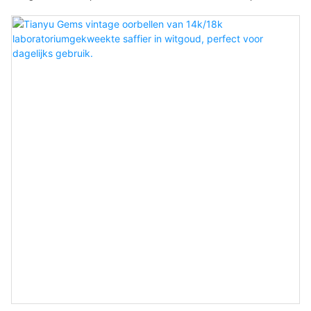
gemaakte juwelen zijn een prachtige combinatie van zachtroze,
smaragdgeslepen Morganieten en levendige, vurige,
peervormige Padparadscha Saffieren. Vervaardigd in elegant 18-
karaats witgoud, hebben deze oorbellen een verfijnde verticale
hanger die de hals verlengt en het licht bij elke beweging vangt.
Of het nu voor een evenement op de rode loper is of een
romantische avond, deze oorbellen getuigen van verfijnd
vakmanschap en de schoonheid van zeldzame edelstenen.