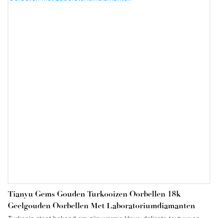
Tianyu Gems Gouden Turkooizen Oorbellen 18k
Geelgouden Oorbellen Met Laboratoriumdiamanten