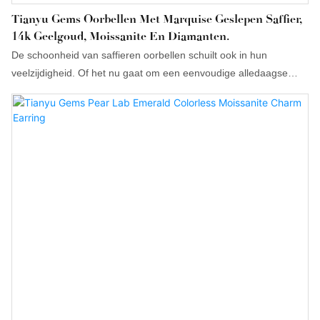
Tianyu Gems Oorbellen Met Marquise Geslepen Saffier,
14k Geelgoud, Moissanite En Diamanten.
De schoonheid van saffieren oorbellen schuilt ook in hun
veelzijdigheid. Of het nu gaat om een ​​eenvoudige alledaagse
look of een formele avondjurk, saffieren oorknopjes passen er
perfect bij en voegen een vleugje kleur toe aan je outfit. Voor wie
graag experimenteert met verschillende stijlen, zijn saffieren
oorknopjes absoluut een goede keuze.