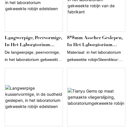
Langwerpige, Peervormige,
8*8mm Asscher Geslepen,
In Het Laboratorium
In Het Laboratorium
Gekweekte Robijn
Gekweekte Robijn Van De
De langwerpige, peervormige,
Materiaal: in het laboratorium
Edelsteen
Fabrikant
in het laboratorium gekweekte
gekweekte robijnSteenkleur:
robijn
roodSteengrootte: 8*8
mmVorm: Asscher