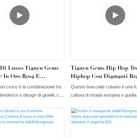
e Di Lusso Tianyu Gems
Tianyu Gems Hip Hop Tr
e In Oro Rosa E
Hiphop Con Diamanti Bra
e Stile Hip-Hop
Cuba Avvolgente Uomo 
 con croce è la combinazione tra
Questo bracciale cubano è una fu
Leggera Modelli Di Luss
 tendenze e design di gioielli, che
cultura di strada europea e quella
ova vitalità della moda!
americana: elementi di stile fast f
combinati con l'alta tecnologia del
lavorazione su misura di Tianyu