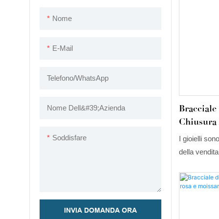
Nome
E-Mail
Telefono/WhatsApp
Braccial
Nome Dell&#39;azienda
Chiusura 
Di Lusso,
Soddisfare
I gioielli so
Gialli, D
della vendita 
Gruppo, B
moissanite, g
Tempesta
produzione 
INVIA DOMANDA ORA