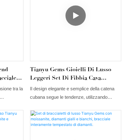
gioielli da uomo. Viene utilizzata
principalmente nel campo delle collane.
end
Tianyu Gems Gioielli Di Lusso
cciale
Leggeri Set Di Fibbia Cava
Moda
Bracciale Cuba Con Diamanti
sione tra la
Il design elegante e semplice della catena
o
Regalo Di Nicchia Semplice Da
cubana segue le tendenze, utilizzando
Inviare All'amante Da Inviare Al
ashion,
diamanti moissanite di alta qualità
Fidanzato
la
incastonati, una lucidatura precisa e delicata,
 Gems.
la cui texture esalta l'atmosfera.