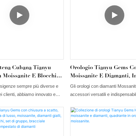
atena Cubana Tianyu
Orologio Tianyu Gems C
 Moissanite E Blocchi
Moissanite E Diamanti, I
, Fatto A Mano, Leggero
14k/18k, Stile Hip-Hop.
 esigenze sempre più diverse e
Gli orologi con diamanti Mossani
so, Per Uomo E Donna.
ei clienti, abbiamo innovato e
accessori versatili e indispensabili
on successo le tecnologie
spostamenti quotidiani, gli appunt
n uso. La sua elevata flessibilità
viaggi fotografici. Unendo i diama
 l'hanno resa popolare nel settore
Mossanite a un'estetica minimalis
e delle cavigliere.
futuristica, danno vita a pezzi imp
fondono armoniosamente estro art