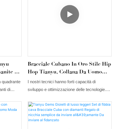
anyu
Bracciale Cubano In Oro Stile Hip
anite E
Hop Tianyu, Collana Da Uomo
Oro E
Con Catena A Maglie Cubane
 quadrante
I nostri tecnici hanno forti capacità di
Tempestata Di Diamanti, Set Di
nti di
sviluppo e ottimizzazione delle tecnologie.
Gioielli Per Uomo
na
Dobbiamo ammettere che la tecnologia
a quella dei
gioca un ruolo importante nel processo di
i lusso
produzione del bracciale cubano in oro hip
ti
hop Tianyu, collana da uomo, catena a
maglie cubane con diamanti iced out, set di