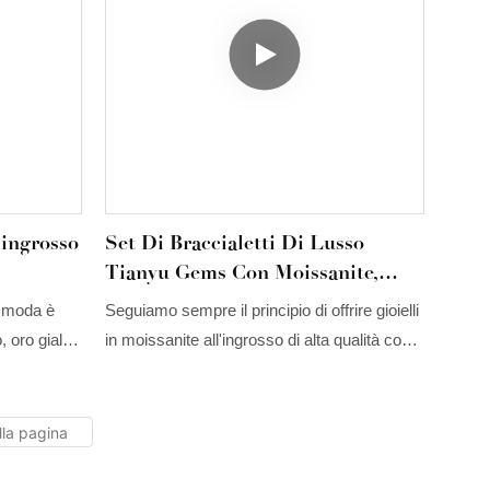
'ingrosso
Set Di Braccialetti Di Lusso
Tianyu Gems Con Moissanite,
e E
Diamanti Gialli E Bianchi,
a moda è
Seguiamo sempre il principio di offrire gioielli
Bracciale Interamente Tempestato
, oro giallo
in moissanite all'ingrosso di alta qualità con
Di Diamanti.
zzato Tianyu
un servizio clienti impeccabile, utilizzando
nite e
una tecnologia eccellente per produrre
 settore
bracciali molto lussuosi, dal peso di circa 34
i.
g.