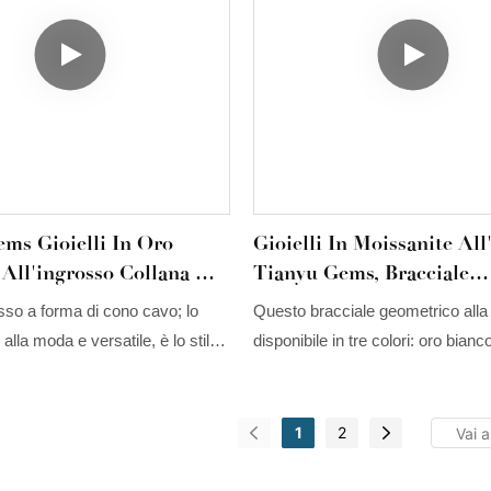
ms Gioielli In Oro
Gioielli In Moissanite All
 All'ingrosso Collana Di
Tianyu Gems, Bracciale
Cono Stile Cubano
Geometrico In Moissanit
usso a forma di cono cavo; lo
Questo bracciale geometrico all
In Moissanite All'ingrosso
Diamanti In Argento 925.
 alla moda e versatile, è lo stile
disponibile in tre colori: oro bianco
 gioielli in oro all'ingrosso di
e oro rosa. Il bracciale personali
s.
Gems in argento 925 con moissa
diamanti è ampiamente offerto nel
1
2
dei bracciali e dei braccialetti rigid