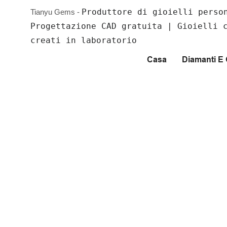
Produttore di gioielli perso
Tianyu Gems -
Progettazione CAD gratuita | Gioielli 
creati in laboratorio
Casa
Diamanti 
Esprimi Il Tuo Stile. Br
Gioielli Hip Hop.
Scopri catene tempestati di diamanti, griglie dentali personalizzate
hip-hop realizzati con moissanite e diamanti creati in laboratorio.