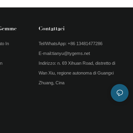
 Gemme
Contattaci
to In
Tel/WhatsApp: +86 13481477286
E-mail:
tianyu@tygems.net
In
Indirizzo: n. 69 Xihuan Road, distretto di
Wan Xiu, regione autonoma di Guangxi
Zhuang, Cina