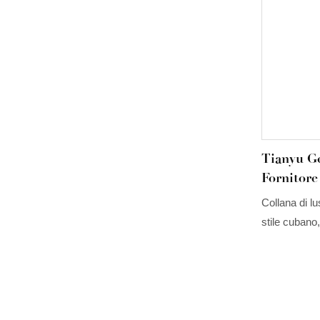
Tianyu Ge
Fornitore
Lusso A 
Collana di l
Gioielli 
stile cubano,
universale dei
Tianyu Gem