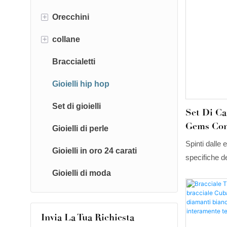
+
Orecchini
Anelli da uomo
+
collane
Anelli di fidanzamento
Orecchini con diamanti
sintetici
Braccialetti
Fedi nuziali
Collane con diamanti sintetici
Orecchini con pietre preziose
Gioielli hip hop
Set di anelli
Collane con pietre preziose
Orecchini in moissanite
Set di gioielli
Anelli di coppia
Collane di moissanite
Set Di C
Gems Con
Gioielli di perle
Anelli con diamanti sintetici
Di Colore
Spinti dalle
Gioielli in oro 24 carati
Anelli con pietre preziose
E Lussuo
specifiche d
migliorato c
Gioielli di moda
attualmente i
e versatilità
dei bracciali 
Invia La Tua Richiesta