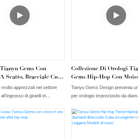
praticità quotidiana.
e Tianyu Gems Con
Collezione Di Orologi Ti
A Scatto, Bracciale Cuba
Gems Hip-Hop Con Moiss
 Moissanite, Diamanti
Diamanti, Quadrante In 
no molto apprezzati nel settore
Tianyu Gems Design presenta un
iamanti Bianchi, Set Di
Moissanite.
all'ingrosso di gioielli in
per orologio impreziosito da diama
racciale Interamente
razie alla squisita tecnologia di
mosanite rotondi, che riflettono u
to Di Diamanti
cubana.
brillantezza iridescente superiore 
diamanti comuni; un accessorio d
discreto, ideale per gli spostamen
quotidiani.