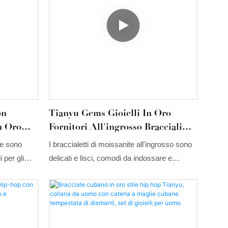
on
Tianyu Gems Gioielli In Oro
n Oro
Fornitori All'ingrosso Bracciali
Rettangolari Con Moissanite E
te sono
I braccialetti di moissanite all'ingrosso sono
Diamanti Stile Di Lusso Cuba
 per gli
delicati e lisci, comodi da indossare e
amenti e i
lucenti.
nti
ta, retrò e
erdibili che
istico e