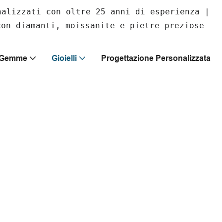
nalizzati con oltre 25 anni di esperienza |
con diamanti, moissanite e pietre preziose
E Gemme
Gioielli
Progettazione Personalizzata
illa Con I
 e audaci design