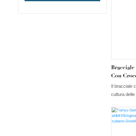
Braccial
Con Croc
Moissanit
Il bracciale
cultura delle
diventa la nu