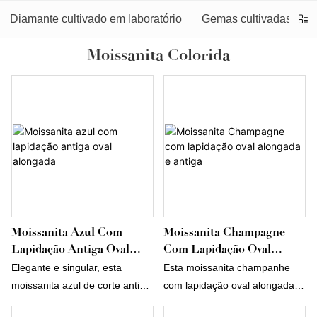
Diamante cultivado em laboratório
Gemas cultivadas em l
Moissanita Colorida
Moissanita Azul Com
Moissanita Champagne
Lapidação Antiga Oval
Com Lapidação Oval
Alongada
Alongada E Antiga
Elegante e singular, esta
Esta moissanita champanhe
moissanita azul de corte antigo
com lapidação oval alongada e
oval alongado apresenta uma
acabamento antigo apresenta