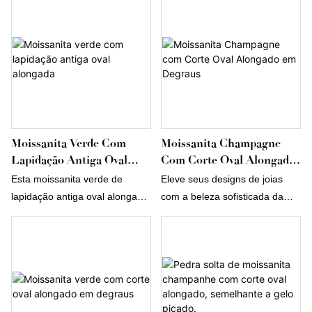
silhueta graciosa, facetas de
uma silhueta graciosa, facetas
inspiração vintage e um tom
inspiradas em peças antigas e
azul luminoso com suaves
um tom champanhe suave e
nuances esverdeadas. Seu
luminoso. Suas proporções
brilho refinado e caráter único
elegantes, nuances douradas
a tornam uma escolha perfeita
quentes e brilho refinado a
para anéis, pingentes e joias
tornam uma escolha singular
finas sob medida.
para anéis, pingentes e joias
Moissanita Verde Com
Moissanita Champagne
finas sob medida.
Lapidação Antiga Oval
Com Corte Oval Alongado
Alongada
Em Degraus
Esta moissanita verde de
Eleve seus designs de joias
lapidação antiga oval alongada
com a beleza sofisticada da
apresenta uma silhueta
nossa Moissanita Champagne
graciosa, facetas românticas
com Corte Oval Alongado em
inspiradas no estilo antigo e um
Degraus. Apresentando uma
tom verde luminoso com
silhueta oval alongada graciosa
suaves nuances azul-
e facetas em degraus de corte
esverdeadas. Suas proporções
preciso, esta gema combina