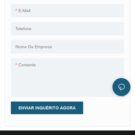
destaque tanto pelo brilho
produto, mais ampla será sua
E-Mail
quanto pela personalidade.
utilização. É amplamente
utilizado no setor de gemas
soltas.
Telefone
Nome Da Empresa
Contente
ENVIAR INQUÉRITO AGORA