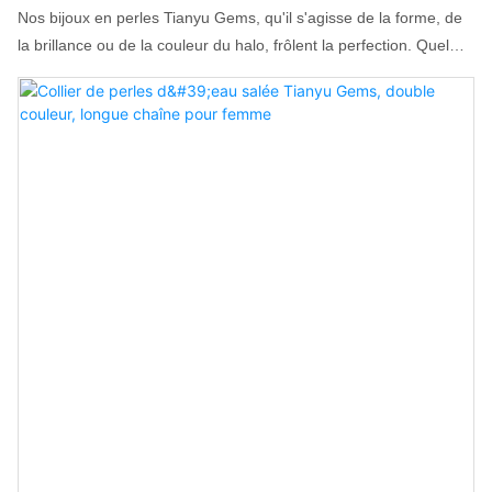
Nos bijoux en perles Tianyu Gems, qu'il s'agisse de la forme, de
la brillance ou de la couleur du halo, frôlent la perfection. Quel
que soit le style choisi, ils peuvent être incrustés à volonté, dans
une palette de couleurs variée... Les boucles d'oreilles sont lisses
et fluides, ne noircissent pas, ne se décolorent pas, sont
hypoallergéniques, faciles et confortables à porter.