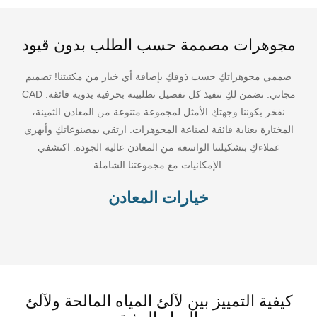
مجوهرات مصممة حسب الطلب بدون قيود
صممي مجوهراتكِ حسب ذوقكِ بإضافة أي خيار من مكتبتنا! تصميم
CAD مجاني. نضمن لكِ تنفيذ كل تفصيل تطلبينه بحرفية يدوية فائقة.
نفخر بكوننا وجهتكِ الأمثل لمجموعة متنوعة من المعادن الثمينة،
المختارة بعناية فائقة لصناعة المجوهرات. ارتقي بمصنوعاتكِ وأبهري
عملاءكِ بتشكيلتنا الواسعة من المعادن عالية الجودة. اكتشفي
الإمكانيات مع مجموعتنا الشاملة.
خيارات المعادن
كيفية التمييز بين لآلئ المياه المالحة ولآلئ