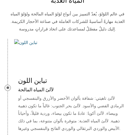
المياه العذبة
في عالم اللؤلؤ، يُعدّ التمييز بين أنواع لؤلؤ المياه المالحة ولؤلؤ المياه
العذبة مهارةً أساسيةً للشركات العاملة في صناعة الأحجار الكريمة.
إليك دليلٌ مفصّلٌ لمساعدتك على اتخاذ قراراتٍ مدروسة.
تباين اللون
لآلئ المياه المالحة
لآلئ تاهيتي: شفافة بألوان الأخضر والأزرق والبنفسجي أو
الرمادي الفضي والأسود. لآلئ بحر الجنوب: غالباً ما تكون ذهبية
وبيضاء. لآلئ أكويا: عادةً ما تكون بيضاء، وردية قليلاً، وأحياناً
ذهبية. لآلئ المياه العذبة: متوفرة بألوان متنوعة، بما في ذلك
الأبيض والوردي البرتقالي والوردي الفاتح والبنفسجي وغيرها.