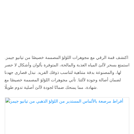
مجوهرات اللؤلؤ
المصممة حسب
الطلب
اكتشف قمة الرقي مع مجوهرات اللؤلؤ المصممة خصيصًا من تيانيو جيمز.
استمتع بسحر لآلئ المياه العذبة والمالحة، المتوفرة بألوان وأشكال لا حصر
لها، والمصنوعة بدقة متناهية لتناسب ذوقك الفريد. نبذل قصارى جهدنا
لضمان أصالة وجودة لآلئنا. تأتي مجوهرات اللؤلؤ المصممة خصيصًا مع
شهادة، مما يمنحك ضمانًا لجودة لآلئ أصلية تدوم طويلًا.