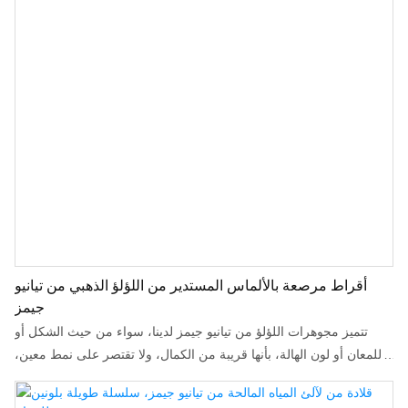
أقراط مرصعة بالألماس المستدير من اللؤلؤ الذهبي من تيانيو
جيمز
تتميز مجوهرات اللؤلؤ من تيانيو جيمز لدينا، سواء من حيث الشكل أو
اللمعان أو لون الهالة، بأنها قريبة من الكمال، ولا تقتصر على نمط معين،
بل يمكن ترصيعها وتطعيمها حسب الرغبة، كما أنها متعددة الألوان...
الأقراط ناعمة وانسيابية، لا تسودّ ولا تبهت، ولا تسبب الحساسية، سهلة