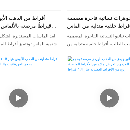
وهرات نسائية فاخرة مصممة
قراط حلقية متدلية من الماس
قيراطًا مرصعة بالألماس 
انتي عديم اللون بقطع الزمرد
المختبر من تيانيو جيمز ب
 تيانيو النسائية الفاخرة المصممة
تُعد الماسات المستديرة الشكل ا
عيار 4 قيراط
 الطلب، أقراط حلقية متدلية من
وشعبية للماس؛ وتتميز أقراط الم
المويسانايت عديم اللون بقطع الزمرد بوزن 4
في المختبر هذه بأسلوبها الكلاسي
هم مبيعاتها الكبيرة في فتح أسواق
الساحرة، مع مفهوم تصميم بسيط 
سيخ مكانتها في السوق، مما يضمن
الطبيعي لكل ماسة.
 تنافسية عالية على المدى الطويل.
لى ذلك، يتميز هذا المنتج بمزيج من
ارات الرائدة، حيث تُوظف فيه أحدث
يات لتلبية متطلبات السوق على نحو
أفضل.