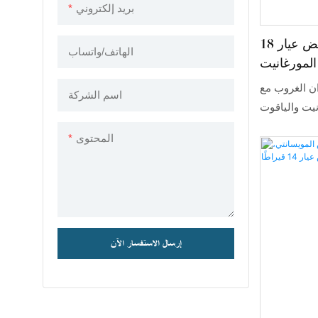
بريد إلكتروني
أقراط متدلية من الذهب الأبيض عيار 18
الهاتف/واتساب
المورغانيت
لبادبارادشا
ان الغروب مع
اسم الشركة
نيت والياقوت
قراط المصممة
المحتوى
ر المورغانيت
زمردي وأحجار
اة ذات الشكل
لذهب الأبيض
 المتدلي الأنيق
عكس الضوء مع
إرسال الاستفسار الآن
ناسبة رسمية
راط المتدلية
حجار الكريمة
النادرة.