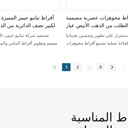
اط مجوهرات عصرية مصممة
أقراط تيانيو جيمز المميزة
طلب من الذهب الأبيض عيار
الكبير نصف الدائرية من ال
14 أو 18 قيراطًا مرصعة بحجر
عيار 10 أو 14 قيرا
ستمرار على تطوير وتحسين تقنياتنا
تستفيد شركة تيانيو جيمز، 
مويسانيت عيار 2 قيراط.
وا
فاءة عملية تصنيع أقراط مجوهرات
تصميم وتطوير أقراط الماس والم
 العصرية المصنوعة حسب الطلب من
الحجم الكبير والنمط الخاص ع
الذهب الأبيض عيار 14 أو 18 قيراطًا والمرصعة
بحجر مويسانيت عيار 2 قيراط. وقد أثبتت
من أحدث تقنيات التصنيع والإنتاج
...
1
2
5
لمستخدمة نجاحها، مما يجعل المنتج
المحلية والعالمية المتميزة. كم
ذا قيمة عالية ويستحق الاستثمار.
منتجات مصممة خصيصًا لتلبية
المحددة للعملاء.
اط المناسبة