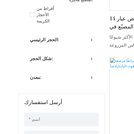
أقراط من
الأحجار
أقراط من الذهب الأبيض عيار 14
الكريمة
المصنّع في
ثلاثة مخالب
لأكثر شيوعًا
الحجر الرئيسي:
اس المزروعة
كي وشخصيتها
شكل الحجر:
يبرز الجمال
معدن:
أرسل استفسارك
اسم