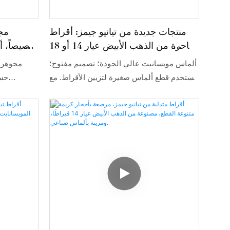
منتجات جديدة من تيانيو جيمز: أقراط
مج
ساحرة من الذهب الأبيض عيار 14 أو 18
خصيصاً، أ
قيراطًا مرصعة بالماس والمويسانيت،
المويس
ألماس مويسانيت عالي الجودة؛ تصميم مفتوح؛
مجوهرات
مناسبة للارتداء اليومي.
تُستخدم قطع ألماس صغيرة لتزيين الأقراط. مع
حسب
إحساس بالخفة، وأكثر تداخلاً.
قيراط، تسا
جديدة وتر
لها قدرة
علاوة ع
الابتك
التقن