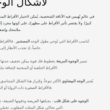
لأشكال الوج
في عالمٍ تُهيمن فيه الأناقة الشخصية، يُمكن لاختيار الأقراط ال
كبيرًا. ولا يقتصر تأثير الأقراط على مظهرك على كونها مجرد إ
ملامحك وإضفاء لمسة من الرقي على إطلالتك.
تُناسب الأقراط التي تُوحي بطول الوجه
المستدير
. فالأقراط 
خاصاً، إذ تجذب الأنظار إلى الأسفل وتُضيف لمسة من الأناقة.
تتميز
الوجوه المربعة
بخطوط فك قوية يمكن تخفيف حدتها باخ
الأقراط الحلقية أو المنحنية لإضافة تباين لطيف مع زوايا وجهك المحددة.
يُعتبر
الوجه البيضاوي
الأكثر تنوعاً. ولإبراز هذا الشكل المتناسق
فالأقراط الصغيرة ذات الزوايا أو الحلقات تُضفي جمالاً على ملامحك.
الوجوه على شكل قلب
، بجباهها العريضة وذقونها الضيقة، ت
التي تحاكي شكل المثلث المقلوب. تخيلي أقراطاً على شكل دمعة أو ثريات.