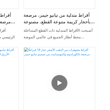
أقراط متدلية من تيانيو جيمز، مرصعة
أقراط 
بأحجار كريمة متنوعة القطع، مصنوعة
مرصعة 
من الذهب الأبيض عيار 14 قيراطًا،
تعرض نما
أصبحت الأقراط المتدلية ذات القطع المتداخلة
أقرا
ومزينة بألماس صناعي.
من الأقرا
محط أنظار الجميع في عالمي الموضة
الرئيسي م
والمجوهرات. يتميز تصميمها بمزيج من الألماس
شكل معبد،
المصنّع في المختبر بأشكال قطع متنوعة،
مرصعة في عناقيد، بالإضافة إلى خيارات تنسيق
متعددة، ما يلبي تماماً رغبة المستهلكين
العصريين في التفرّد والفخامة اليومية.