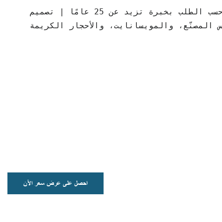
مصنع مجوهرات حسب الطلب بخبرة تزيد عن 25 عامًا | تصميم CAD مجاني | مجوهرات
س المصنّع، والمويسانايت، والأحجار الكريمة
اط مصممة حسب الطلب
ريقتكِ الخاصة – اختاري من بين تشكيلة واسعة من التصاميم وعبري عن
دة. أقراطنا مصنوعة بدقة متناهية ومتوفرة بمعادن فاخرة تشمل الفضة
عيار 925 والذهب عيار 10 والبلاتين.
احصل على عرض سعر الآن