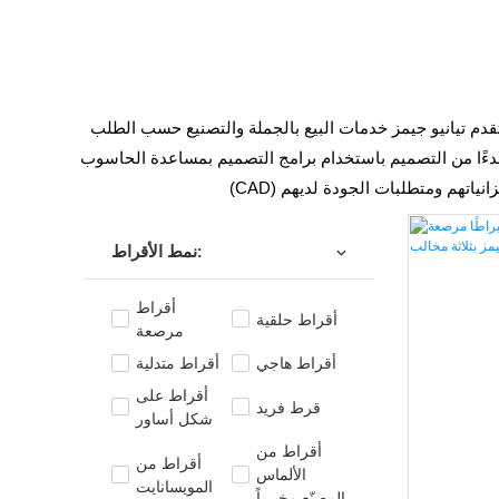
و جيمز خدمات البيع بالجملة والتصنيع حسب الطلب (OEM) لأقراط
اط المرصعة والحلقية والمتدلية والضيقة إلى الأقراط العريضة، المصنوعة من الذهب عيار 10 و14 و18 قيراطًا. بدءًا من التصميم باستخدام برامج التصميم بمساعدة الحاسوب
نمط الأقراط:
أقراط
أقراط حلقية
مرصعة
أقراط هاجي
أقراط متدلية
أقراط على
قرط فريد
شكل أساور
أقراط من
أقراط من
الألماس
المويسانايت
المصنّع مخبرياً