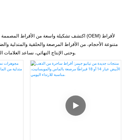
اكتشف تشكيلة واسعة من الأقراط المصممة حسب ال
(CAD) وحتى الإنتاج النهائي، نساعد العلامات التجارية وتجار التجزئة والعملاء الأفراد على ابتكار أقراط تناسب أذواقهم وميزانياتهم ومتطلبات الجودة لديهم.