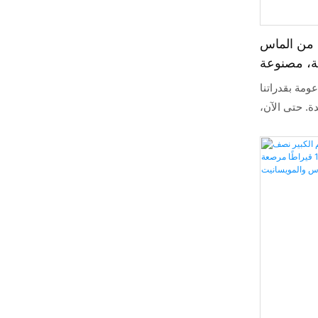
 من الماس
لة، مصنوعة
ا
عومة بقدراتنا
دة. حتى الآن،
سانيت ثلاثية
الأطراف، بوزن إجمالي 1 قيراط، وقطر 6.5 مم،
مصنوعة من الذهب الأبيض عيار 14 قيراطًا،