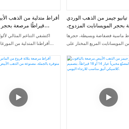
تيانيو جيمز من الذهب الوردي
بحجر المويسانايت المزدوج،
قيراطًا مرصعة بحجر 
ذج من الأقراط الماسية، زوج
والياقوت ا
ط ماسية فضفاضة وبسيطة، حجرها
اكتشفي التناغم المثالي لألو
ط العصرية عيار 4.4 قيراط
ن المويسانايت المربع المختار على
أقراطنا المتدلية من المورغا
 مرصعة بماستين صغيرتين تضفيان
البادبارادشا. تتميز هذه الأ
عليها لمسة من الرقة والجمال.
خصيصًا بتناغم رائع بين أحجا
الوردية الناعمة ذات القطع ال
الياقوت البادبارادشا النابضة بالحي
الكمثري. صُنعت هذه الأقراط من ا
عيار 18 قيراطًا، وتتميز بتصميمها
الذي يُضفي طولًا على الرقبة وي
كل حركة. سواءً كنتِ تستعدين لم
أو أمسية رومانسية، فإن هذه الأق
تُجسد روعة الفن الراقي وجمال الأ