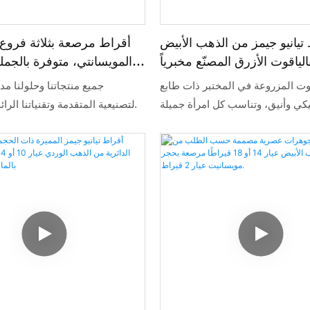
تيانيو جيمز من الذهب الأبيض
أقراط مرصعة بثلاثة فروع
ياقوت الأزرق المصنّع مخبرياً
المويسانتي، متوفرة بالجم
عيار 14 أو 18 قيراطاً، بتصميم كلاسيكي
من الذهب الأبيض عيار 14 قيراطً
وت المزروعة في المختبر ذات طابع
جميع منتجاتنا وحلولنا مد
أنيق مناسب للارتداء اليومي.
كي وأنيق، وتناسب كل امرأة جميلة
التصنيعية المتقدمة وتقنياتنا الرائ
لارتدائها في أي مناسبة.
تمكّنا من تصنيع أقراط موي
بجودة عالية. تشمل استخداماتها الأقراط.