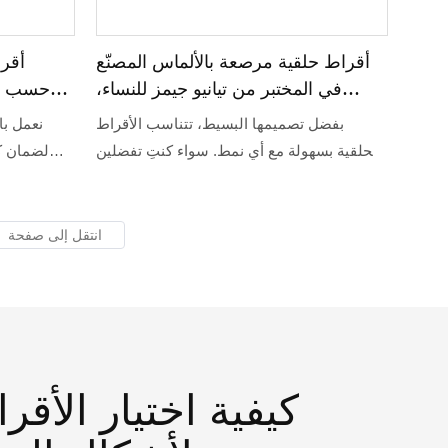
أقراط حلقية مرصعة بالألماس المصنّع
أقر
في المختبر من تيانيو جيمز للنساء،
حسب ال
مصنوعة من الذهب عيار 14 قيراطًا
بفضل تصميمها البسيط، تتناسب الأقراط
نعمل با
الحلقية بسهولة مع أي نمط. سواء كنتِ تفضلين
لضمان ك
إطلالة رومانسية فرنسية أو إطلالة عصرية أنيقة،
تيانيو
ستتناغم الأقراط الحلقية تماماً مع مظهركِ
العام!
التقنيات ا
كيفية اختيار الأقر