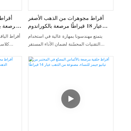
أقراط مجوهرات من الذهب الأصفر
أقراط 
عيار 18 قيراطًا مرصعة بالكوراندوم
مرصعة بال
والمويسانيت من تصميم تيانيو جيمز
يتمتع مهندسونا بمهارة عالية في استخدام
أقراط الياق
التقنيات المحسّنة لضمان الأداء المستقر
كلاسي
للمنتجات النهائية. وقد حازت منتجاتنا على
إعجاب المستخدمين في مجال صناعة الحلقات.