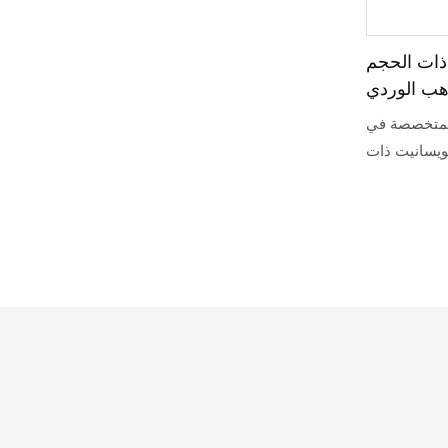
 ذات الحجم
ذهب الوردي
طًا مرصعة بالماس
المتخصصة في
لمويسانيت
ويسانيت ذات
لى شكل نصف
دائرة من الذهب الوردي عيار 10 أو 14 قيراطًا،
 لدى الشركات
ا توفر الشركة
 الاحتياجات