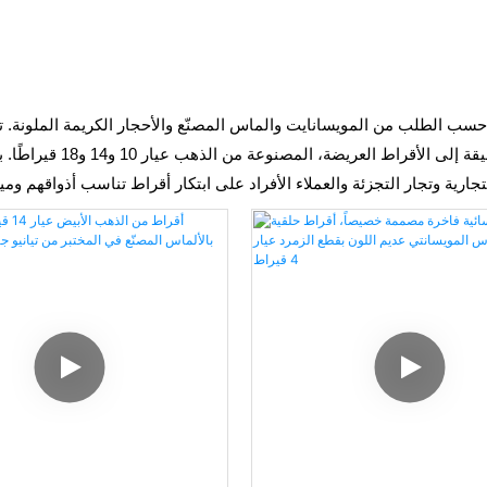
طلب من المويسانايت والماس المصنّع والأحجار الكريمة الملونة. تقدم تياني
متنوعة الأحجام، من الأقر