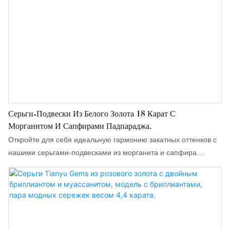
Серьги-Подвески Из Белого Золота 18 Карат С
Морганитом И Сапфирами Падпараджа.
Откройте для себя идеальную гармонию закатных оттенков с
нашими серьгами-подвесками из морганита и сапфира
падпараджа. Эти созданные на заказ украшения
представляют собой изысканное сочетание нежно-розовых
морганитов изумрудной огранки и ярких, огненных сапфиров
грушевидной формы падпараджа. Изготовленные из
элегантного 18-каратного белого золота, эти серьги имеют
утонченную вертикальную подвеску, которая визуально