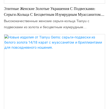
Элитные Женские Золотые Украшения С Подвесками:
Серьги-Кольца С Бесцветным Изумрудным Муассанитом
Огранки «изумруд» 4 Карата.
Высококачественные женские серьги-кольца Tianyu с
подвесками из золота и бесцветным изумрудным
муассанитом 4 карата, изготовленные на заказ, обладают
большим объемом продаж, что помогает компаниям
осваивать новые рынки, создавать и укреплять экологические
барьеры, обеспечивая тем самым долгосрочную
конкурентоспособность. Более того, продукт сочетает в себе
новаторские технологии, применяемые для лучшего
удовлетворения рыночного спроса.