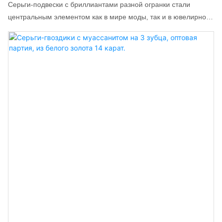
Серьги-подвески с бриллиантами разной огранки стали
центральным элементом как в мире моды, так и в ювелирной
индустрии. Их дизайн, сочетающий в себе выращенные в
лаборатории бриллианты различной огранки, расположенные
в виде кластера, и универсальные варианты ношения,
идеально соответствуют стремлению современных
потребителей к персонализации и повседневной роскоши.