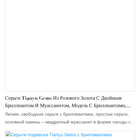
удлиняет шею и отражает свет при каждом движении. Будь то
для выхода на красную дорожку или романтического вечера,
эти серьги — свидетельство утонченного мастерства и редкой
красоты драгоценных камней.
Серьги Tianyu Gems Из Розового Золота С Двойным
Бриллиантом И Муассанитом, Модель С Бриллиантами,
Пара Модных Сережек Весом 4,4 Карата.
Легкие, свободные серьги с бриллиантами, простые серьги,
основной камень – квадратный муассанит в форме пагоды с
бриллиантовой инкрустацией, два маленьких бриллианта,
создающие ощущение легкости, многослойность.