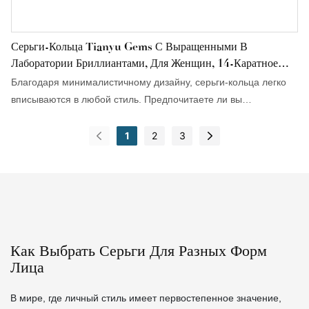
Серьги-Кольца Tianyu Gems С Выращенными В
Лаборатории Бриллиантами, Для Женщин, 14-Каратное
Золото.
Благодаря минималистичному дизайну, серьги-кольца легко
вписываются в любой стиль. Предпочитаете ли вы
французский романтический образ или урбанистический,
утонченный стиль, серьги-кольца идеально дополнят ваш
1
2
3
образ!
Как Выбрать Серьги Для Разных Форм
Лица
В мире, где личный стиль имеет первостепенное значение,