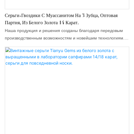
Серьги-Гвоздики С Муассанитом На 3 Зубца, Оптовая
Партия, Из Белого Золота 14 Карат.
Наша продукция и решения созданы благодаря передовым
производственным возможностям и новейшим технологиям.
На сегодняшний день мы успешно производим оптом серьги-
гвоздики с муассанитом 1 карат (6,5 мм, цвет DEF/VVS),
изготовленные из белого золота 14 карат. Сфера их
применения включает в себя серьги.