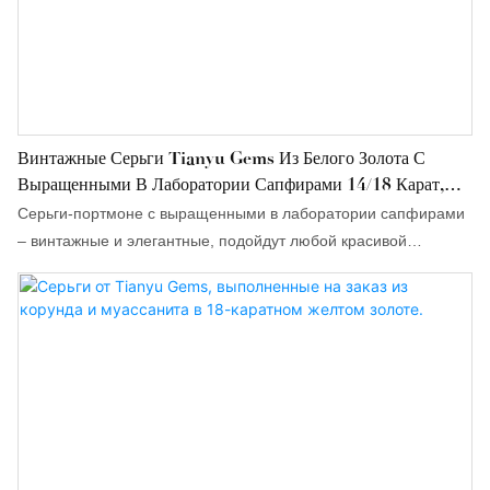
Винтажные Серьги Tianyu Gems Из Белого Золота С
Выращенными В Лаборатории Сапфирами 14/18 Карат,
Серьги Для Повседневной Носки.
Серьги-портмоне с выращенными в лаборатории сапфирами
– винтажные и элегантные, подойдут любой красивой
женщине для любого случая.