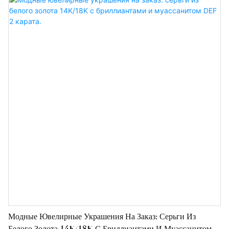
технологии и методы производства ведущих отечественных и
зарубежных компаний. Кроме того, предлагается
изготовление продукции на заказ в соответствии с
конкретными требованиями клиентов.
Модные Ювелирные Украшения На Заказ: Серьги Из
Белого Золота 14K/18K С Бриллиантами И Муассанитом