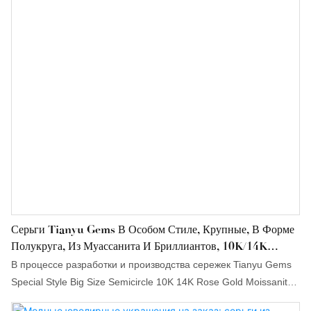
Серьги Tianyu Gems В Особом Стиле, Крупные, В Форме
Полукруга, Из Муассанита И Бриллиантов, 10K/14K
Розовое Золото.
В процессе разработки и производства сережек Tianyu Gems
Special Style Big Size Semicircle 10K 14K Rose Gold Moissanite
Diamond Earrings активно используются передовые