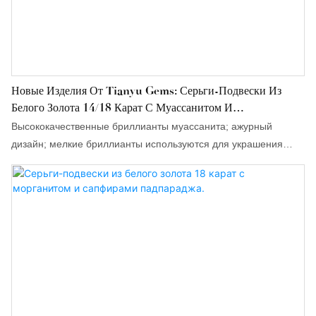
Новые Изделия От Tianyu Gems: Серьги-Подвески Из
Белого Золота 14/18 Карат С Муассанитом И
Бриллиантами Для Повседневного Ношения.
Высококачественные бриллианты муассанита; ажурный
дизайн; мелкие бриллианты используются для украшения
сережек, создавая ощущение легкости и многослойности.