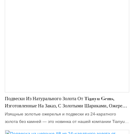
Подвески Из Натурального Золота От Tianyu Gems,
Изготовленные На Заказ, С Золотыми Шариками, Ожерелья
Из 24-Каратного Золота Для Женщин.
Изящные золотые ожерелья и подвески из 24-каратного
золота без камней — это новинка от нашей компании Tianyu
Gems, выполненная с использованием технологии 5G,