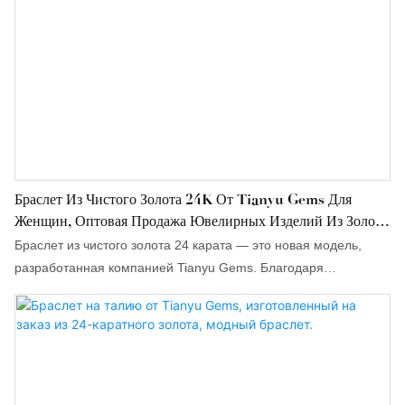
Браслет Из Чистого Золота 24K От Tianyu Gems Для
Женщин, Оптовая Продажа Ювелирных Изделий Из Золота
24K.
Браслет из чистого золота 24 карата — это новая модель,
разработанная компанией Tianyu Gems. Благодаря
использованию технологии 5G, он отличается более сложной
конструкцией, чем традиционные золотые изделия,
изысканными деталями и более ярким блеском.