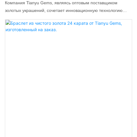
Женщин.
Компания Tianyu Gems, являясь оптовым поставщиком
золотых украшений, сочетает инновационную технологию
обработки золота 5G с оригинальным и элегантным дизайном,
разрабатывая популярные кулоны на тонкую талию, создавая
новую концепцию модных золотых украшений.