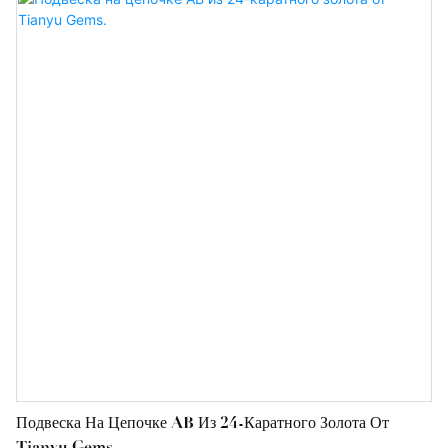
гарантирующая качество и стильный дизайн, подходящий для
любого случая.
Подвеска На Цепочке AB Из 24-Каратного Золота От
Tianyu Gems.