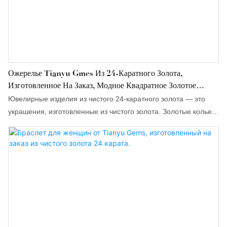
Ожерелье Tianyu Gmes Из 24-Каратного Золота,
Изготовленное На Заказ, Модное Квадратное Золотое
Ожерелье.
Ювелирные изделия из чистого 24-каратного золота — это
украшения, изготовленные из чистого золота. Золотые колье
Tianyu Gmes 999 пробы в основном изготавливаются с
использованием новых технологий производства золотых
украшений, таких как золото 5G, и соответствуют популярным
стилям, что гарантирует высокое качество ювелирных изделий
из 24-каратного золота.