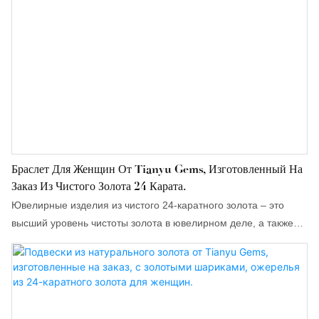
Браслет Для Женщин От Tianyu Gems, Изготовленный На
Заказ Из Чистого Золота 24 Карата.
Ювелирные изделия из чистого 24-каратного золота – это
высший уровень чистоты золота в ювелирном деле, а также
новое направление развития ювелирной отрасли оптового
поставщика золотых ювелирных изделий Tianyu Gems,
которое одновременно пользуется популярностью и
востребованностью у покупателей.