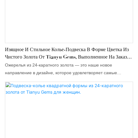
Изящное И Стильное Колье-Подвеска В Форме Цветка Из
Чистого Золота От Tianyu Gems, Выполненное На Заказ
Из 24-Каратного Золота.
Ожерелья из 24-каратного золота — это наше новое
направление в дизайне, которое удовлетворяет самые
популярные стили; модели разнообразны, и мы можем
предложить услугу изготовления на заказ.