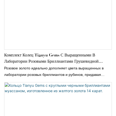
Комплект Колец Tianyu Gems С Выращенными В
Лаборатории Розовыми Бриллиантами Грушевидной
Огранки, Обручальный Комплект Из Розового Золота.
Розовое золото идеально дополняет цвета выращенных в
лаборатории розовых бриллиантов и рубинов, придавая
кольцу более многослойный и изысканный вид.