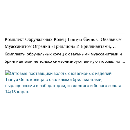
Комплект Обручальных Колец Tianyu Gems С Овальным
Муассанитом Огранки «триллион» И Бриллиантами,
Изготовленный Из 18-Каратного Желтого Золота.
Комплекты обручальных колец с овальными муассанитами и
бриллиантами не только символизируют вечную любовь, но и
являются выражением стиля и индивидуальности.