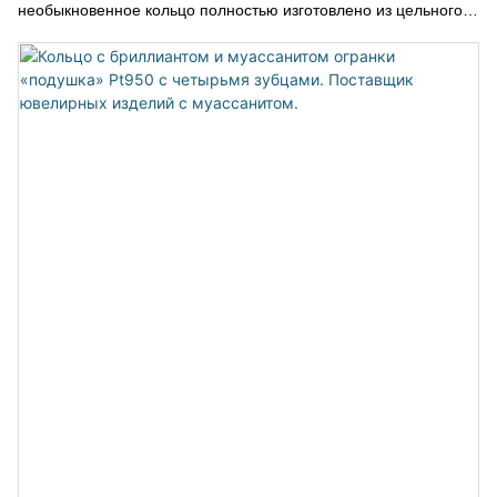
необыкновенное кольцо полностью изготовлено из цельного
куска высококачественного белого муассанита, ограненного и
отполированного до совершенства. Ослепительные грани,
покрывающие всю поверхность, излучают непревзойденный
блеск со всех сторон — словно бриллиант в полной форме.
Это больше, чем просто кольцо, это символ силы,
индивидуальности и современной роскоши. Прочное,
экологичное и невероятно уникальное — идеально подходит
для мужчин, которые не боятся выделяться.