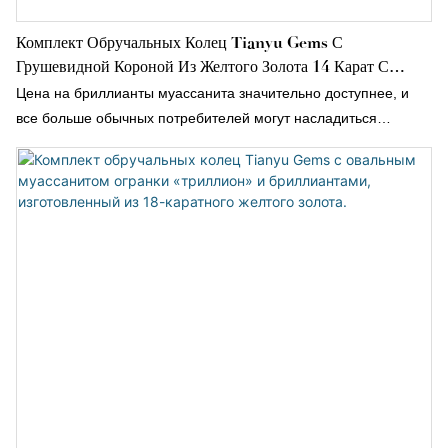
Комплект Обручальных Колец Tianyu Gems С
Грушевидной Короной Из Желтого Золота 14 Карат С
Винтажным Муассанитом.
Цена на бриллианты муассанита значительно доступнее, и
все больше обычных потребителей могут насладиться
высококачественными ювелирными изделиями; а комплекты
колец с муассанитом, благодаря своим уникальным
преимуществам, постепенно становятся новым выбором для
обручальных колец в новую эпоху.