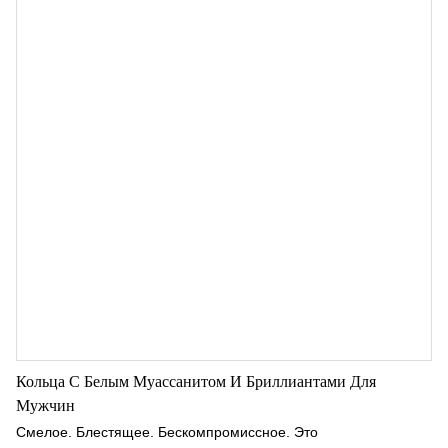
силуэт. Оправа из сияющего 18-каратного желтого золота
сочетает в себе классическую роскошь и современную
изысканность, предлагая теплый золотистый оттенок, который
прекрасно подчеркивает блеск бриллиантов цвета DEF.
Вытянутый овальный центральный камень создает эффект
удлинения пальцев, а грушевидные акценты добавляют
мягкости, объема и изящной визуальной плавности.
Кольца С Белым Муассанитом И Бриллиантами Для
Мужчин
Смелое. Блестящее. Бескомпромиссное. Это