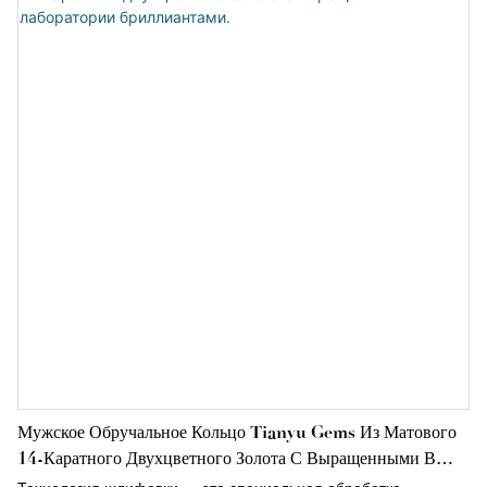
обладает схожей твердостью и блеском, но и имеет более
богатое разнообразие цветов, что позволяет подобрать
украшение для разных случаев.
Мужское Обручальное Кольцо Tianyu Gems Из Матового
14-Каратного Двухцветного Золота С Выращенными В
Лаборатории Бриллиантами.