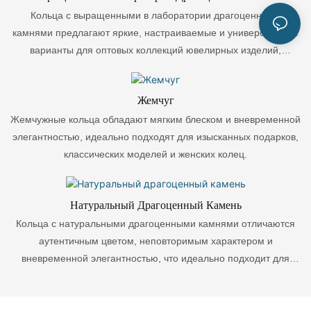
Кольца с выращенными в лаборатории драгоценными
камнями предлагают яркие, настраиваемые и универсальные
варианты для оптовых коллекций ювелирных изделий,
проектов по изготовлению колец на заказ и частных торговых
марок, стремящихся к гибкому выбору драгоценных камней.
Жемчуг
Жемчужные кольца обладают мягким блеском и вневременной
элегантностью, идеально подходят для изысканных подарков,
классических моделей и женских колец.
Натуральный Драгоценный Камень
Кольца с натуральными драгоценными камнями отличаются
аутентичным цветом, неповторимым характером и
вневременной элегантностью, что идеально подходит для
оптовых коллекций ювелирных изделий, создания колец на
заказ и продажи драгоценных камней под собственной
торговой маркой.