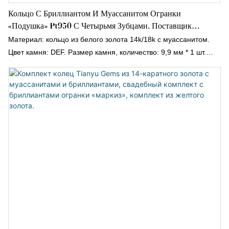
Кольцо С Бриллиантом И Муассанитом Огранки
«подушка» Pt950 С Четырьмя Зубцами. Поставщик
Ювелирных Изделий С Муассанитом.
Материал: кольцо из белого золота 14k/18k с муассанитом.
Цвет камня: DEF. Размер камня, количество: 9,9 мм * 1 шт.
Форма: RD. Вес: около 3,6 г.