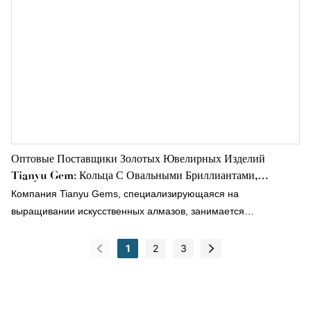
Оптовые Поставщики Золотых Ювелирных Изделий
Tianyu Gem: Кольца С Овальными Бриллиантами,
Выращенными В Лаборатории, Из Желтого И Белого
Компания Tianyu Gems, специализирующаяся на
Золота 14/18 Карат.
выращивании искусственных алмазов, занимается
исследованиями и разработками в области производства
алмазов необычной огранки. Овальные алмазы отличаются
1
2
3
обилием и пышностью, сохраняя блеск и сияние круглых
бриллиантов, идеально отражающих элегантность и
изысканность своей обладательницы.