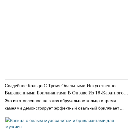
Свадебное Кольцо С Тремя Овальными Искусственно
Выращенными Бриллиантами В Оправе Из 18-Каратного
Желтого Золота С Боковыми Камнями Грушевидной
Это изготовленное на заказ обручальное кольцо с тремя
Формы.
камнями демонстрирует эффектный овальный бриллиант,
выращенный в лаборатории, в центре, элегантно
обрамленный двумя боковыми камнями грушевидной формы,
создавая вневременной, но в то же время неповторимый