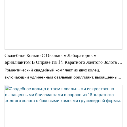
Свадебное Кольцо С Овальным Лабораторным
Бриллиантом В Оправе Из 14-Каратного Желтого Золота С
Бриллиантовой Вставкой В ​​форме Сердца.
Романтический свадебный комплект из двух колец,
включающий удлиненный овальный бриллиант, выращенный
в лаборатории, и кольцо в форме сердца с бриллиантами из
сияющего 14-каратного желтого золота. Элегантный, игривый,
созданный, чтобы выделяться.