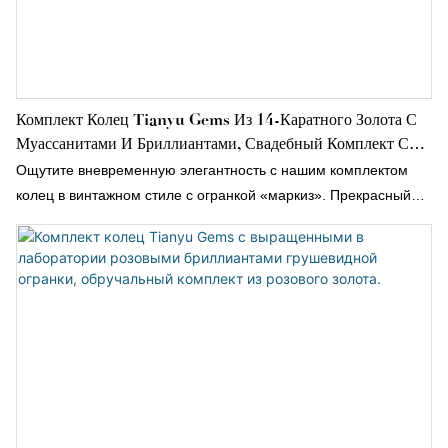
Комплект Колец Tianyu Gems Из 14-Каратного Золота С
Муассанитами И Бриллиантами, Свадебный Комплект С
Бриллиантами Огранки «маркиз», Комплект Из Желтого
Ощутите вневременную элегантность с нашим комплектом
Золота.
колец в винтажном стиле с огранкой «маркиз». Прекрасный
комплект колец, воплощающий в себе очарование винтажного
стиля.