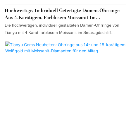
Hochwertige, Individuell Gefertigte Damen-Ohrringe
Aus 4-Karätigem, Farblosem Moissanit Im
Smaragdschliff.
Die hochwertigen, individuell gestalteten Damen-Ohrringe von
Tianyu mit 4 Karat farblosem Moissanit im Smaragdschliff
erzielen hohe Absatzzahlen und können Unternehmen dabei
helfen, neue Märkte zu erschließen und ökologische Barrieren zu
errichten und zu festigen, sodass sie ihre starke
Wettbewerbsfähigkeit langfristig sichern können. Darüber hinaus
zeichnet sich das Produkt durch bahnbrechende Innovationen
aus. Die eingesetzte Technologie trägt optimal zur Erfüllung der
Marktnachfrage bei.