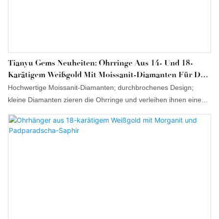
Tianyu Gems Neuheiten: Ohrringe Aus 14- Und 18-
Karätigem Weißgold Mit Moissanit-Diamanten Für Den
Alltag
Hochwertige Moissanit-Diamanten; durchbrochenes Design;
kleine Diamanten zieren die Ohrringe und verleihen ihnen einen
leichten, vielschichtigen Look.