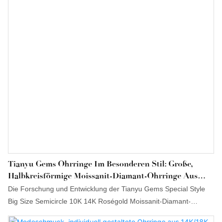
Tianyu Gems Ohrringe Im Besonderen Stil: Große,
Halbkreisförmige Moissanit-Diamant-Ohrringe Aus
10K/14K Roségold
Die Forschung und Entwicklung der Tianyu Gems Special Style
Big Size Semicircle 10K 14K Roségold Moissanit-Diamant-
Ohrringe integriert aktiv fortschrittliche Fertigungs- und