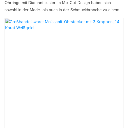
Ohrringe mit Diamantcluster im Mix-Cut-Design haben sich
sowohl in der Mode- als auch in der Schmuckbranche zu einem
echten Hingucker entwickelt. Ihr Design, das eine Mischung aus
im Labor gezüchteten Diamanten in verschiedenen Schliffen in
einem Cluster vereint, kombiniert mit vielseitigen Styling-
Optionen, entspricht perfekt dem Wunsch moderner
Konsumenten nach Individualität und luxuriösem Tragekomfort im
Alltag.