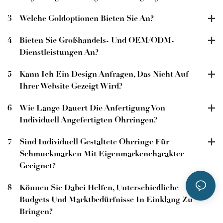
3
Welche Goldoptionen Bieten Sie An?
4
Bieten Sie Großhandels- Und OEM/ODM-
Dienstleistungen An?
5
Kann Ich Ein Design Anfragen, Das Nicht Auf
Ihrer Website Gezeigt Wird?
6
Wie Lange Dauert Die Anfertigung Von
Individuell Angefertigten Ohrringen?
7
Sind Individuell Gestaltete Ohrringe Für
Schmuckmarken Mit Eigenmarkencharakter
Geeignet?
8
Können Sie Dabei Helfen, Unterschiedliche
Budgets Und Marktbedürfnisse In Einklang Zu
Bringen?