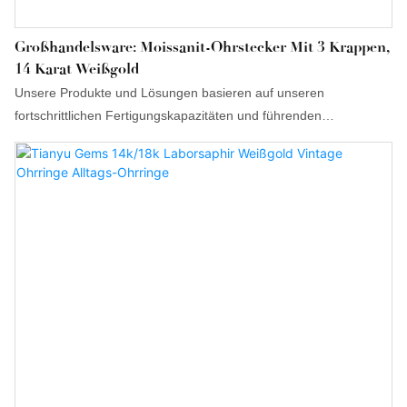
Großhandelsware: Moissanit-Ohrstecker Mit 3 Krappen,
14 Karat Weißgold
Unsere Produkte und Lösungen basieren auf unseren
fortschrittlichen Fertigungskapazitäten und führenden
Technologien. Bisher konnten wir die günstigen Moissanit-
Ohrstecker mit 3 Krappen (1 ct, 6,5 mm, rund, DEF/VVS) aus 14-
karätigem Weißgold fachmännisch herstellen. Sie eignen sich
unter anderem als Ohrringe.