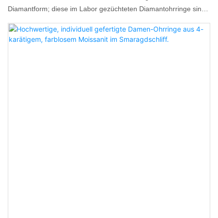
Diamantform; diese im Labor gezüchteten Diamantohrringe sind
sowohl klassisch im Stil als auch charmant im Charakter, mit
einem schlichten Designkonzept, das die natürliche Schönheit
jedes Diamanten zur Geltung bringt.