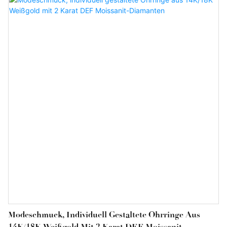
Produktionstechnologien führender in- und ausländischer
Unternehmen. Darüber hinaus werden auch kundenspezifische
Produkte angeboten, um den individuellen Wünschen der Kunden
gerecht zu werden.
Modeschmuck, Individuell Gestaltete Ohrringe Aus
14K/18K Weißgold Mit 2 Karat DEF Moissanit-