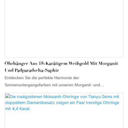
Ohrhänger Aus 18-Karätigem Weißgold Mit Morganit
Und Padparadscha-Saphir
Entdecken Sie die perfekte Harmonie der
Sonnenuntergangsfarben mit unseren Morganit- und
Padparadscha-Saphir-Ohrhängern. Diese exklusiven
Schmuckstücke vereinen zartrosa Morganite im Smaragdschliff
mit leuchtenden, feurigen Padparadscha-Saphiren im
Birnenschliff. Gefertigt aus elegantem 18-karätigem Weißgold,
verleihen diese Ohrringe dem Hals eine raffinierte, vertikale
Form, die ihn optisch verlängert und bei jeder Bewegung das