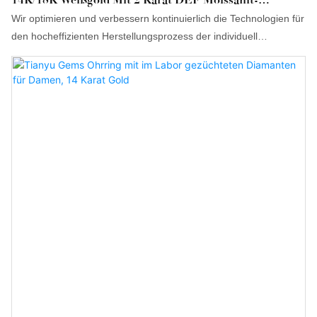
Diamanten
Wir optimieren und verbessern kontinuierlich die Technologien für
den hocheffizienten Herstellungsprozess der individuell
gefertigten 14K/18K Weißgold-Ohrringe von Tianyu Fashion
Jewelry mit 2 Karat DEF Moissanit-Diamanten. Die eingesetzten
Technologien haben sich bewährt. Das Produkt findet breite
Anwendung in verschiedenen Bereichen und ist eine wertvolle
Investition.