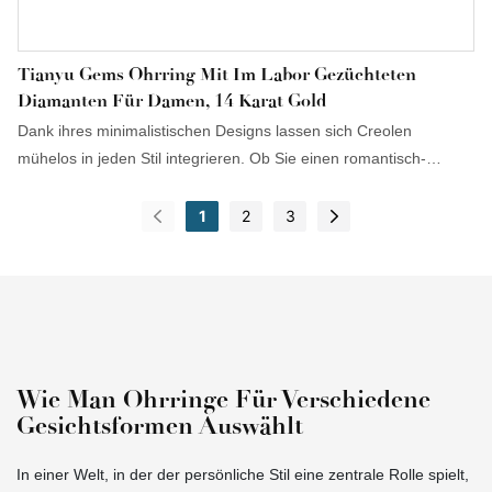
Tianyu Gems Ohrring Mit Im Labor Gezüchteten
Diamanten Für Damen, 14 Karat Gold
Dank ihres minimalistischen Designs lassen sich Creolen
mühelos in jeden Stil integrieren. Ob Sie einen romantisch-
französischen Look oder einen urban-eleganten Stil bevorzugen
– Creolen passen perfekt zu Ihrem Gesamtbild!
1
2
3
Wie Man Ohrringe Für Verschiedene
Gesichtsformen Auswählt
In einer Welt, in der der persönliche Stil eine zentrale Rolle spielt,