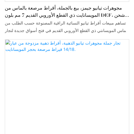
مجوهرات تيانيو جيمز، بيع بالجملة، أقراط مرصعة بالماس من
المويسانايت ذي القطع الأوروبي القديم 7 مم بلون DEF، شحن
مباشر من المصنع
تساهم مبيعات أقراط تيانيو النسائية الراقية المصنوعة حسب الطلب من
الماس المويسانتي ذي القطع الأوروبي القديم في فتح أسواق جديدة لتجار
الجملة للمجوهرات الذهبية؛ علاوة على ذلك، فإن مصنع المجوهرات الذي
تنتجه شركة تيانيو جيمز يحصل على المزيد من العملاء الذين يشترون
مجوهرات الماس المويسانتي بالجملة مباشرة.