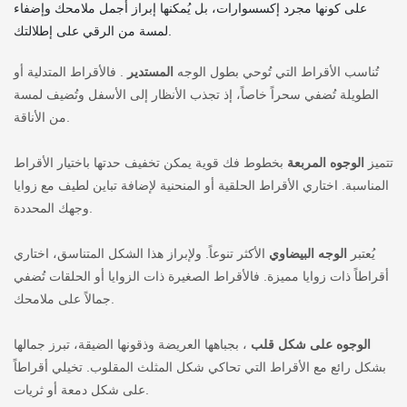
على كونها مجرد إكسسوارات، بل يُمكنها إبراز أجمل ملامحك وإضفاء
لمسة من الرقي على إطلالتك.
تُناسب الأقراط التي تُوحي بطول الوجه
المستدير
. فالأقراط المتدلية أو
الطويلة تُضفي سحراً خاصاً، إذ تجذب الأنظار إلى الأسفل وتُضيف لمسة
من الأناقة.
تتميز
الوجوه المربعة
بخطوط فك قوية يمكن تخفيف حدتها باختيار الأقراط
المناسبة. اختاري الأقراط الحلقية أو المنحنية لإضافة تباين لطيف مع زوايا
وجهك المحددة.
يُعتبر
الوجه البيضاوي
الأكثر تنوعاً. ولإبراز هذا الشكل المتناسق، اختاري
أقراطاً ذات زوايا مميزة. فالأقراط الصغيرة ذات الزوايا أو الحلقات تُضفي
جمالاً على ملامحك.
الوجوه على شكل قلب
، بجباهها العريضة وذقونها الضيقة، تبرز جمالها
بشكل رائع مع الأقراط التي تحاكي شكل المثلث المقلوب. تخيلي أقراطاً
على شكل دمعة أو ثريات.