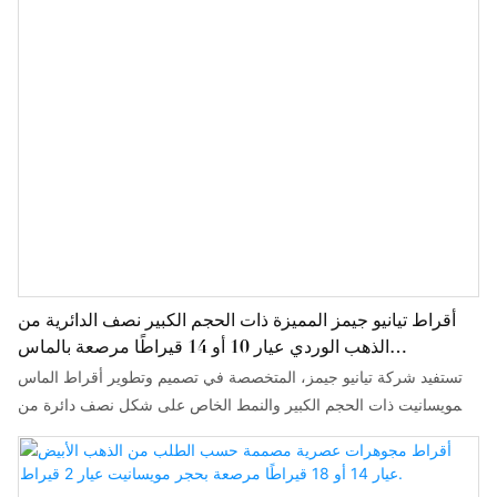
أقراط تيانيو جيمز المميزة ذات الحجم الكبير نصف الدائرية من
الذهب الوردي عيار 10 أو 14 قيراطًا مرصعة بالماس
والمويسانيت
تستفيد شركة تيانيو جيمز، المتخصصة في تصميم وتطوير أقراط الماس
والمويسانيت ذات الحجم الكبير والنمط الخاص على شكل نصف دائرة من
الذهب الوردي عيار 10 أو 14 قيراطًا، من أحدث تقنيات التصنيع والإنتاج
لدى الشركات المحلية والعالمية المتميزة. كما توفر الشركة منتجات
مصممة خصيصًا لتلبية الاحتياجات المحددة للعملاء.