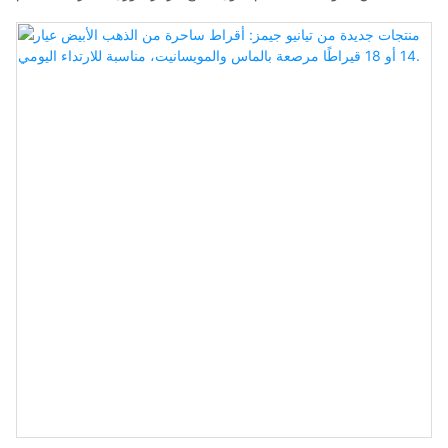
مبيعاتها الكبيرة في فتح أسواق جديدة وترسيخ مكانتها في السوق، مما
يضمن لها قدرة تنافسية عالية على المدى الطويل. علاوة على ذلك، يتميز
هذا المنتج بمزيج من الابتكارات الرائدة، حيث تُوظف فيه أحدث التقنيات
لتلبية متطلبات السوق على نحو أفضل.