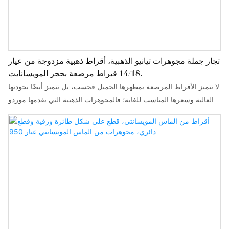
تجار جملة مجوهرات تيانيو الذهبية، أقراط ذهبية مزدوجة من عيار
14/18 قيراط مرصعة بحجر المويسانايت.
لا تتميز الأقراط المرصعة بمظهرها الجميل فحسب، بل تتميز أيضًا بجودتها
العالية وسعرها المناسب للغاية؛ فالمجوهرات الذهبية التي يقدمها موردو
Tianyu Gems لدينا ذات جودة عالية جدًا وبأسعار معقولة نسبيًا؛ كما تتوفر
مجموعة واسعة من الأنماط والتصاميم لتلبية احتياجات مختلف الأشخاص.