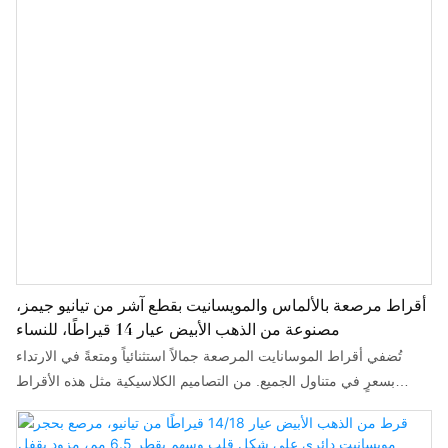
أقراط مرصعة بالألماس والمويسانيت بقطع آشر من تيانيو جيمز،
مصنوعة من الذهب الأبيض عيار 14 قيراطًا، للنساء
تُضفي أقراط الموسانايت المرصعة جمالاً استثنائياً ومتعةً في الارتداء
بسعرٍ في متناول الجميع. من التصاميم الكلاسيكية مثل هذه الأقراط
المرصعة بقطع آشر، إلى أسلاك الأذن العصرية ومشابك الغضروف،
وصولاً إلى التصاميم الفاخرة ذات العنقود، تُناسب أقراط الموسانايت جميع