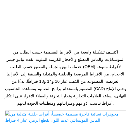
أقراط مصممة حسب
الطلب
اكتشف تشكيلة واسعة من الأقراط المصممة حسب الطلب من
المويسانايت والماس المصنّع والأحجار الكريمة الملونة. تقدم تيانيو جيمز
خدمات البيع بالجملة والتصنيع حسب الطلب (OEM) لأقراط متنوعة
الأحجام، من الأقراط المرصعة والحلقية والمتدلية والضيقة إلى الأقراط
العريضة، المصنوعة من الذهب عيار 10 و14 و18 قيراطًا. بدءًا من
التصميم باستخدام برامج التصميم بمساعدة الحاسوب (CAD) وحتى الإنتاج
النهائي، نساعد العلامات التجارية وتجار التجزئة والعملاء الأفراد على ابتكار
أقراط تناسب أذواقهم وميزانياتهم ومتطلبات الجودة لديهم.