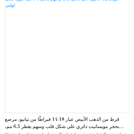
المناسبات، سواءً كانت تنقلات يومية، أو نزهات غير رسمية، أو حفلات
رسمية.
قرط من الذهب الأبيض عيار 14/18 قيراطًا من تيانيو، مرصع
بحجر مويسانيت دائري على شكل قلب وسهم بقطر 6.5 مم،
مزود بقفل لولبي.