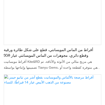
أقراط من الماس المويسانتي، قطع على شكل طائرة ورقية
وقطع دائري، مجوهرات من الماس المويسانتي عيار 950
أقراط مويسانيت Kite&RD هي مزيج مثالي من الأنوثة والأناقة، تم
تصميمها وإنتاجها بواسطة Tianyu Gems، وهي متوفرة كقطعة واحدة أو
كمجوهرات مويسانيت بالجملة.