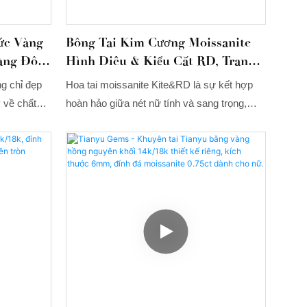
ức Vàng
Bông Tai Kim Cương Moissanite
àng Đôi
Hình Diều & Kiểu Cắt RD, Trang
14k/18k.
Sức Moissanite PT950
g chỉ đẹp
Hoa tai moissanite Kite&RD là sự kết hợp
 về chất
hoàn hảo giữa nét nữ tính và sang trọng,
ang sức
được thiết kế và sản xuất bởi Tianyu Gems,
Tianyu
và có sẵn để mua lẻ hoặc bán sỉ.
t cao và
g có nhiều
 nhu cầu