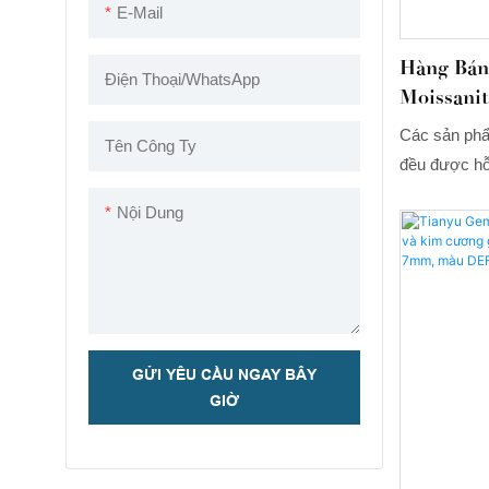
E-Mail
Hàng Bán
Điện Thoại/WhatsApp
Moissanit
14k.
Các sản phẩ
Tên Công Ty
đều được hỗ 
tiến và công
Nội Dung
chúng tôi đã
đính đá mois
lượng 1ctw,
vàng trắng 
dụng rộng rã
bông tai.
GỬI YÊU CẦU NGAY BÂY
GIỜ