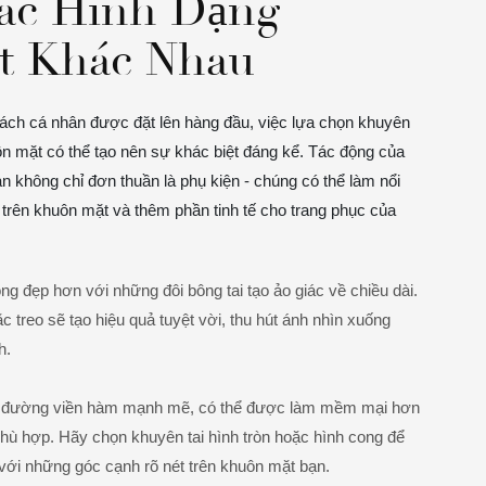
ác Hình Dạng
t Khác Nhau
ách cá nhân được đặt lên hàng đầu, việc lựa chọn khuyên
ôn mặt có thể tạo nên sự khác biệt đáng kể. Tác động của
n không chỉ đơn thuần là phụ kiện - chúng có thể làm nổi
trên khuôn mặt và thêm phần tinh tế cho trang phục của
ông đẹp hơn với những đôi bông tai tạo ảo giác về chiều dài.
c treo sẽ tạo hiệu quả tuyệt vời, thu hút ánh nhìn xuống
h.
 đường viền hàm mạnh mẽ, có thể được làm mềm mại hơn
hù hợp. Hãy chọn khuyên tai hình tròn hoặc hình cong để
với những góc cạnh rõ nét trên khuôn mặt bạn.