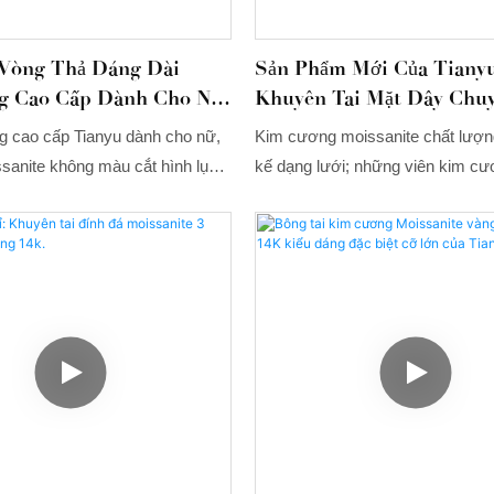
 Vòng Thả Dáng Dài
Sản Phẩm Mới Của Tiany
g Cao Cấp Dành Cho Nữ,
Khuyên Tai Mặt Dây Chu
Moissanite Cắt Hình Lục
Đá Moissanite Và Kim C
ng cao cấp Tianyu dành cho nữ,
Kim cương moissanite chất lượng
ng Màu 4ct, Thiết Kế
Vàng Trắng 14k/18k, Thí
sanite không màu cắt hình lục
kế dạng lưới; những viên kim c
eo Yêu Cầu.
Đeo Hàng Ngày.
ó doanh số bán hàng cao, giúp
được sử dụng để tô điểm cho đôi 
mở rộng thị trường mới, thiết
tạo cảm giác nhẹ nhàng và nhiều
cố rào cản sinh thái, từ đó duy
 cạnh tranh mạnh mẽ trong thời
ơn nữa, sản phẩm sở hữu sự kết
ng cải tiến đột phá. Công nghệ
ng để đáp ứng tốt hơn nhu cầu