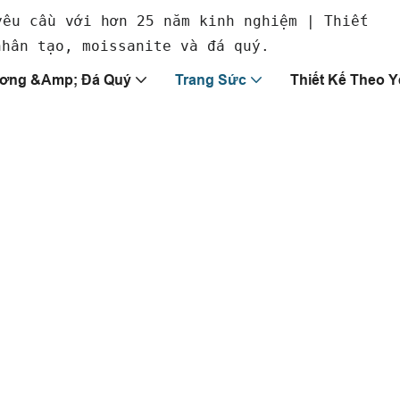
yêu cầu với hơn 25 năm kinh nghiệm | Thiết
nhân tạo, moissanite và đá quý.
ơng &amp; Đá Quý
Trang Sức
Thiết Kế Theo 
iêng
số thiết kế và thể
sẵn trong các kim