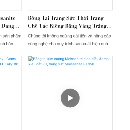
sanite
Bông Tai Trang Sức Thời Trang
 Dáng
Chế Tác Riêng Bằng Vàng Trắng
nyu
14K/18K Đính Đá Moissanite DEF
ển sản phẩm
Chúng tôi không ngừng cải tiến và nâng cấp
2 Carat.
ình bán
công nghệ cho quy trình sản xuất hiệu quả
 của Tianyu
cao của trang sức thời trang Tianyu, đặc biệt
và 14K,
là bông tai kim cương moissanite DEF 2
ất tiên tiến
carat bằng vàng trắng 14K/18K được chế
à ngoài
tác theo yêu cầu. Các công nghệ được áp
m riêng
dụng đã được chứng minh là thành công.
 các yêu
Được sử dụng rộng rãi trong nhiều lĩnh vực,
sản phẩm có giá trị và xứng đáng với khoản
đầu tư.