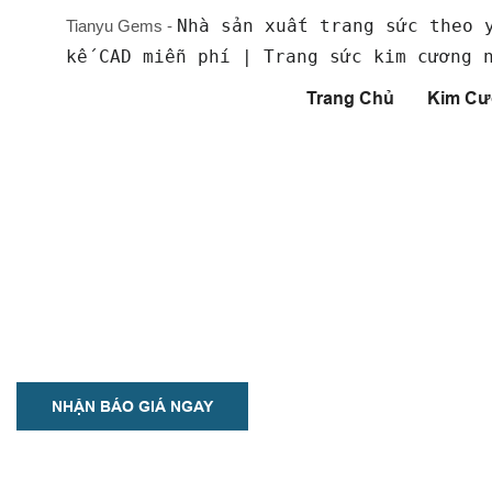
Nhà sản xuất trang sức theo 
Tianyu Gems -
kế CAD miễn phí | Trang sức kim cương 
Trang Chủ
Kim Cư
Khuyên Tai Thiết Kế R
Phong cách của bạn, theo cách riêng của bạn - hãy chọn lựa từ vô 
hiện cá tính riêng. Hoa tai của chúng tôi được chế tác tỉ mỉ và có 
loại cao cấp như bạc 925, vàng K và bạch kim.
NHẬN BÁO GIÁ NGAY