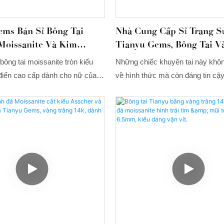
ems Bán Sỉ Bông Tai
Nhà Cung Cấp Sỉ Trang S
Moissanite Và Kim
Tianyu Gems, Bông Tai V
, Kiểu Cắt Châu Âu Cổ,
Đính Đá Moissanite DEF 
ông tai moissanite tròn kiểu
Những chiếc khuyên tai này khôn
ớc 7mm, Màu DEF, Giao
điển cao cấp dành cho nữ của
về hình thức mà còn đáng tin cậy
c Tiếp Từ Nhà Máy.
oanh số bán hàng cao, giúp các
lượng và cực kỳ tiết kiệm; đồ tr
ộng thị trường nhà cung cấp sỉ
bằng vàng do các nhà cung cấp 
ng mới; hơn nữa, với tư cách là
Gems cung cấp có chất lượng rấ
t nguồn cung cấp trang sức,
giá cả tương đối phải chăng; cũn
có thể tiếp cận trực tiếp nhiều
kiểu dáng và thiết kế để đáp ứng
ơn với hình thức bán sỉ trang
của nhiều người khác nhau.
ite.