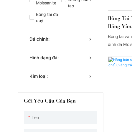
Moissanite
tạo
Bông tai đá
Bông Tai
quý
Bằng Vàn
Đính Đá 
Bông tai và
Đá chính:
Giác Khô
đính đá Mois
Riêng Th
giác 4ctw, c
Hình dạng đá:
các công ty 
lập và củng 
Kim loại:
trì khả năng
gian dài. H
hợp của nhữ
được ứng dụ
Gửi Yêu Cầu Của Bạn
thị trường.
Tên