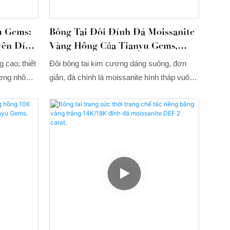
u Gems:
Bông Tai Đôi Đính Đá Moissanite
yền Đính
Vàng Hồng Của Tianyu Gems,
ương
Kiểu Dáng Thời Trang Với Tổng
 cao; thiết
Đôi bông tai kim cương dáng suông, đơn
ch Hợp
Trọng Lượng 4,4 Carat.
ương nhỏ
giản, đá chính là moissanite hình tháp vuông
bông tai,
được đính kim cương, hai viên kim cương
 lớp hơn.
nhỏ điểm xuyết tạo cảm giác nhẹ nhàng,
nhiều lớp hơn.