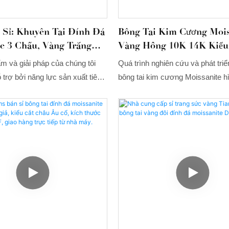
 Sỉ: Khuyên Tai Đính Đá
Bông Tai Kim Cương Mois
e 3 Chấu, Vàng Trắng
Vàng Hồng 10K 14K Kiểu
Đặc Biệt Cỡ Lớn Của Tia
m và giải pháp của chúng tôi
Quá trình nghiên cứu và phát tri
Gems.
trợ bởi năng lực sản xuất tiên
bông tai kim cương Moissanite h
 nghệ hàng đầu. Cho đến nay,
nguyệt cỡ lớn kiểu dáng đặc biệt
 sản xuất thành công bông tai
Gems, làm bằng vàng hồng 10K 
sanite 3 chấu giá rẻ, trọng
tích cực tiếp thu công nghệ sản xu
 đường kính 6.5mm, chất liệu
của các công ty xuất sắc trong v
14k. Sản phẩm này được ứng
nước. Hơn nữa, sản phẩm đặt là
i trong nhiều lĩnh vực, bao gồm
cũng được cung cấp để đáp ứng
cầu cụ thể của khách hàng.