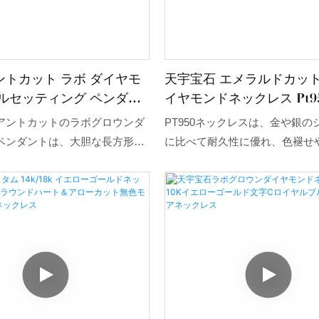
ントカット ラボ ダイヤモ
天宇宝石 エメラルドカット
ゼルセッティング ペンダン
イヤモンドネックレス Pt9
クレス
アントカットのラボグロウンダ
PT950ネックレスは、金や銀の
ペンダントは、大胆な長方形の
に比べて耐久性に優れ、色褪せ
をすっきりとしたベゼルセッテ
こりにくいのが特徴です。デザ
し、最高級のPT950プラチナ
プルで上品、複雑な装飾は控え
ています。倫理的な価値を備え
も、洗練された印象を与えます
ラグジュアリーを求めるブラン
はもちろん、フォーマルなパー
者向けにデザインされたこのペ
ど、様々なシーンで活躍し、ど
、卓越した輝き、耐久性、そし
も合わせやすい万能アイテムで
イズの柔軟性を提供します。