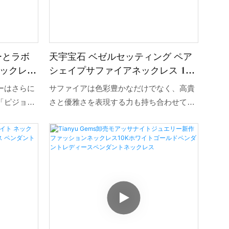
ーとラボ
天宇宝石 ベゼルセッティング ペア
ックレス
シェイプサファイアネックレス 14K
ックレス
ホワイトゴールドネックレス
ーはさらに
サファイアは色彩豊かなだけでなく、高貴
「ピジョン
さと優雅さを表現する力も持ち合わせてい
着実に上昇
ます。この洋梨型のサファイアを優雅に身
常に人気の
につけてください。
ーとイエロ
ラボグロウ
み合わせた
プルながら
ます。