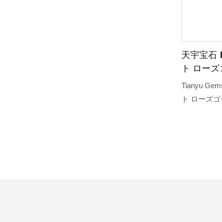
天宇宝石 
ト ロー
ィース 
Tianyu G
ト ローズ
ドペンダン
用）。高い
開拓し、生
に役立ち、
争力を維持
モアッサナ
なイノベー
ています。
の需要によ