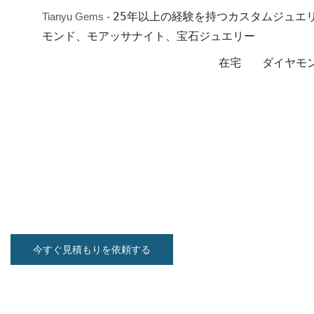
25年以上の経験を持つカスタムジュエリ
Tianyu Gems -
モンド、モアッサナイト、宝石ジュエリー
在宅
ダイヤモ
カスタムネックレス
あなたの個性を表現するカスタムネックレスで、スタイルを格
時代を超えた定番デザインから現代的なステートメントデザイ
自のスタイルや好みに合った無数のデザインの可能性を探って
今すぐ見積もりを依頼する