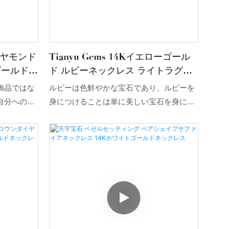
ヤモンド
Tianyu Gems 14Kイエローゴール
ゴールド文
ド ルビーネックレス ライトラグジ
イアネッ
ュアリープレミアム レディースネ
飾品ではな
ルビーは色鮮やかな宝石であり、ルビーを
ックレス
自分へのご
身につけることは単に美しい宝石を身につ
プのため、
けるだけでなく、趣味や地位の象徴でもあ
として、自
ります。ルビーの豊かな色彩は、人々を魅
を選ぶこと
了し、憧れの的となるのです。
るでしょ