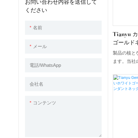
お問い合わせ内容を送信して
ください
名前
Tianyu
ゴールドネ
メール
ドハート
製品の核と
サナイト
ます。当社
電話/WhatsApp
厳格な検査
ます。優れ
会社名
備えるよう
界のトレン
コンテンツ
外観デザイ