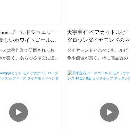
 Gems ゴールドジュエリー
天宇宝石 ペアカットルビ
 新しいホワイトゴールド
グロウンダイヤモンドのネ
ナイト ダイヤモンドペン
14金イエローゴールドネ
レスは手作業で研磨されてお
ダイヤモンドと比べても、ルビ
ックレス 彼女へのギフト
地が良く、あらゆる場面に適し
希少価値が高く、特に高品質の
モアッサナイトジュエリーの卸
ブラッド」ルビーは近年価格が
おります。
しており、コレクターの間で非
高い宝石となっています。ルビ
ーゴールド、ローズゴールド、
ンダイヤモンドなどの素材を組
ネックレスのデザインは、シン
もラグジュアリーな印象を与え