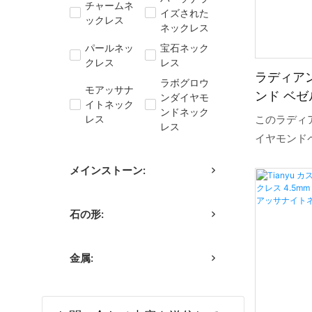
チャームネ
イズされた
ックレス
ネックレス
パールネッ
宝石ネック
クレス
レス
ラディア
ラボグロウ
モアッサナ
ンド ベ
ンダイヤモ
イトネック
ンドネック
ト
レス
このラディ
レス
イヤモンド
シルエット
メインストーン:
ィングで固定
で製作され
石の形:
たモダンな
ドや卸売業
ンダントは
金属:
てカスタマ