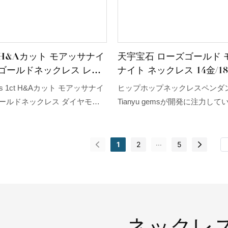
H&Aカット モアッサナイ
天宇宝石 ローズゴールド 
ズゴールドネックレス レデ
ナイト ネックレス 14金/1
ダイヤモンドペンダント
プホップ ネックレス ペン
ems 1ct H&Aカット モアッサナイ
ヒップホップネックレスペンダ
ゴールドネックレス ダイヤモン
Tianyu gemsが開発に注力し
ト チャームネックレス（女性
であり、このクロスネックレス
販売量は、企業が新しい市場を
はその代表的な製品の一つです。T
態学的障壁を確立・強化するの
gemsのカスタムネックレスメ
...
1
2
5
企業が長期にわたって強力な競
あらゆる人の好みや予算に合わ
できるようにします。さらに、
なネックレスでもカスタムデザ
イトネックレス製品は、画期的
す。
ションの組み合わせを特徴とし
テクノロジーを適用して、市場
ネックレ
り良く応えます。