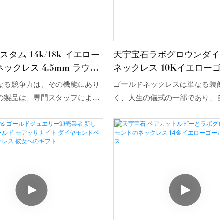
 カスタム 14k/18k イエロー
天宇宝石ラボグロウンダイ
ックレス 4.5mm ラウン
ネックレス 10Kイエロー
＆アローカット無色モアッ
字Cロイヤルブルーサファ
なる競争力は、その機能にあり
ゴールドネックレスは単なる装
ネックレス
クレス
の製品は、専門スタッフによる
く、人生の儀式の一部であり、
に合格した原材料を使用してい
褒美でもあります。ドレスアッ
た性能とその他の数々の利点を
投資のため、あるいは心の支え
設計されています。さらに、業
分に合ったゴールドネックレス
ドをリードする可能性を秘めた
で、様々な場面で活躍してくれ
ンにも重点を置いています。
う。