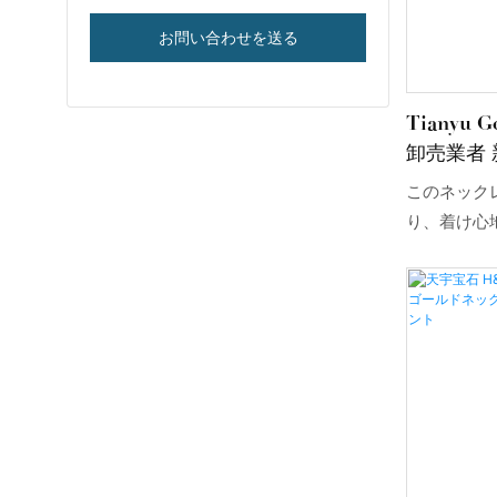
お問い合わせを送る
Tianyu
卸売業者
モアッサ
このネック
ダントネ
り、着け心
ています。
売も承って