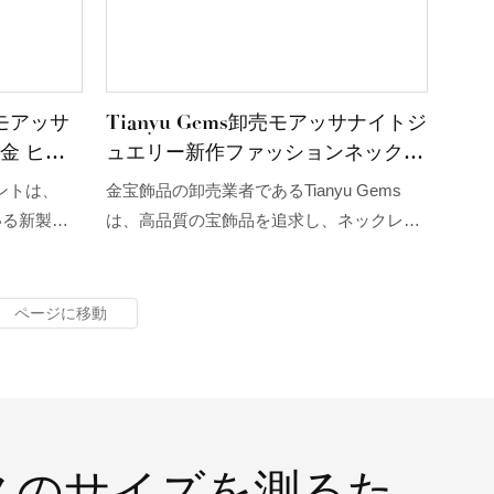
モアッサ
Tianyu Gems卸売モアッサナイトジ
8金 ヒッ
ュエリー新作ファッションネックレ
ダント
ス10Kホワイトゴールドペンダント
ントは、
金宝飾品の卸売業者であるTianyu Gems
レディースペンダントネックレス
ている新製品
は、高品質の宝飾品を追求し、ネックレス
ペンダント
に対するあらゆるニーズを満たすために、
ianyu
常に新しいファッショナブルな女性用ペン
ーカーは、
ダントネックレスを発表しています。
せて、どん
インできま
スのサイズを測るた