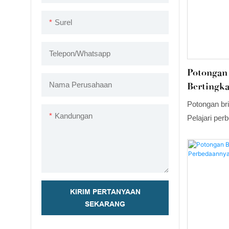
Surel
Telepon/whatsapp
Potongan 
Nama Perusahaan
Bertingk
Mana Yan
Potongan bri
Kandungan
Pelajari pe
kilauan, kej
visual, per
potongan bri
untuk berlian
pertunangan
KIRIM PERTANYAAN
SEKARANG