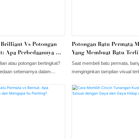
Brilliant Vs Potongan
Potongan Batu Permata 
at: Apa Perbedaannya &
Yang Membuat Batu Terli
g Harus Anda Pilih?
Lebih Besar? Potongan T
lian atau potongan bertingkat?
Saat membeli batu permata, ban
Untuk Ukuran Visual
rbedaan sebenarnya dalam
menginginkan tampilan visual ter
ernihan, daya tahan, ukuran
harus membayar berat karat yang
awatan, dan gaya. Bandingkan
tinggi. Meskipun karat mengukur 
lian vs potongan bertingkat
permata, ukuran tampak depan
, moissanite, cincin
besar batu tersebut terlihat saat di
, dan perhiasan kustom.
atas—seringkali menjadi hal per
diperhatikan orang. Potongan ba
yang tepat dapat membuat batu t
tampak 10–25% lebih besar dari