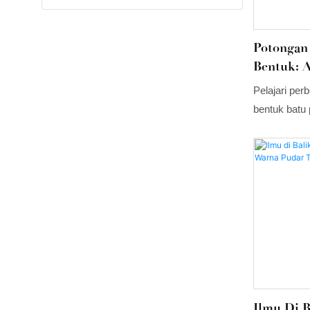
Potongan
Bentuk: 
Mengapa 
Pelajari per
bentuk batu
masing meme
serta cara m
cincin, lion
Ilmu Di 