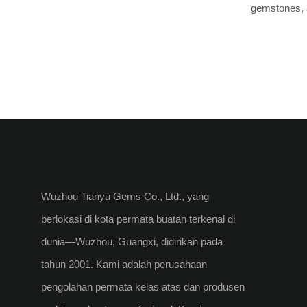
gemstones, 
paparan bah
that has fas
pemakaian s
comprehensiv
berkontribu
history, stu
perubahan w
trends surro
Selain menje
From the cov
memberikan 
Myanmar to t
dan mengemb
Mozambique
tiga warna.
ruby unique 
termasuk pe
various trea
tepat, dan m
quality, ens
memainkan p
Wuzhou Tianyu Gems Co., Ltd., yang
decisions ab
memperlamb
berlokasi di kota permata buatan terkenal di
or investmen
Perawatan pr
dunia—Wuzhou, Guangxi, didirikan pada
common quest
ulang rhodi
tahun 2001. Kami adalah perusahaan
and maintena
direkomenda
keep your ru
pengolahan permata kelas atas dan produsen
keindahan p
the global g
Artikel ini 