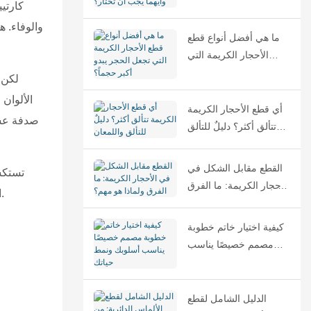
الفرق وأيهما يجب أن
تختار؟
والوفاء. ه
ما هي أفضل أنواع قطع
الأحجار الكريمة التي
تجعل الحجر يبدو أكبر
لكن و
حجماً؟
الألوان
أي قطع الأحجار الكريمة
صدفة عشوا
تتألق أكثر؟ دليلٌ للتألق
واللمعان
القطع مقابل الشكل في
تستكشف
الأحجار الكريمة: ما الفرق
الترميم الاحترافي إلى العادات اليومية البسيطة - التي ستساعدك في الحفاظ على جمال مجوهراتك الذهبية ثلاثية الألوان لسنوات قادمة.
ولماذا هو مهم؟
كيفية اختيار خاتم خطوبة
مصمم خصيصًا يناسب
أسلوبك ونمط حياتك
الدليل الشامل لقطع