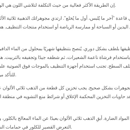
إن الطريقة الأكثر فعالية من حيث التكلفة لتلاشي اللون هي الوقاية، وهي لا تتطلب سوى تغييرات سلوكية صغيرة ولكن متسقة.
 قاعدة "آخر ما يُلبس، أول ما يُخلع". ارتدي مجوهراتك الذهبية ثلاثية 
ليدين أو السباحة أو ممارسة الرياضة أو استخدام منتجات التنظيف. هذ
ظيفها بلطف بشكل دوري. يُنصح بتنظيفها شهريًا بمحلول من الماء الد
استخدام فرشاة ناعمة الشعيرات، ثم شطفه جيدًا وتجفيفه بالتربيت. هذا 
لف السطح. تجنب استخدام أجهزة التنظيف بالموجات فوق الصوتية على 
للتأكد من ملاءمتها، لأن الاهتزاز قد يُؤثر سلبًا على طبقات الطلاء الرقيقة.
مجوهرات بشكل صحيح. يجب تخزين كل قطعة من الذهب ثلاثي الألوان 
 حاويات التخزين المحكمة الإغلاق أو شرائط منع التشويه في منطقة ا
لمواد الضارة. أبقِ الذهب ثلاثي الألوان بعيدًا عن الماء المعالج بالكلو
التعرض القصير للكلور في حمامات السباحة قد يُسبب تآكلًا يظهر على شكل بهتان خلال الأسابيع التالية.