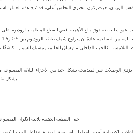
ذهب الوردي، حيث يكون محتوى النحاس أعلى، قد تُنتج هذه العملية اسمرار
ب عيوب الصنعة دورًا بالغ الأهمية. ففي القطع المطلية بالروديوم على الذ
وت
 التلامس - كالجزء الداخلي من ساق الخاتم، ومشبك السوار - كاشفًا عن سب
تؤدي الوصلات غير المندمجة بشكل جيد بين الأجزاء الثلاثة المصنوعة
بشكل تفضيلي، مما يؤدي إلى تغير موضعي في اللون ينتشر بمرور الوقت.
حتى القطعة الذهبية ثلاثية الألوان المصنوعة بإتقان تكون عرضة للتأثر بالبيئة التي يتم ارتداؤها وتخزينها فيها.
فاعلات الكيميائية أقوى العوامل الخارجية المؤثرة. تتفاعل المواد الكيمي