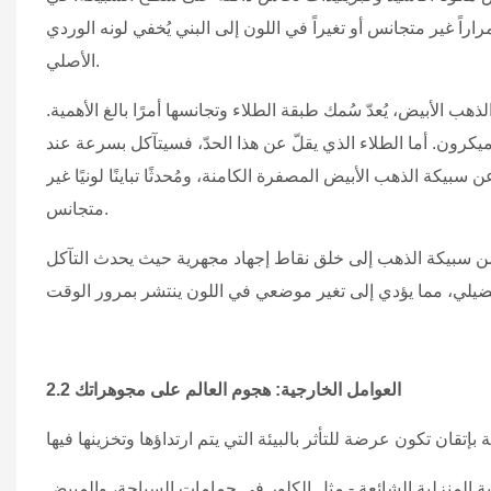
اً غير متجانس أو تغيراً في اللون إلى البني يُخفي لونه الوردي
الأصلي.
هب الأبيض، يُعدّ سُمك طبقة الطلاء وتجانسها أمرًا بالغ الأهمية.
شترط المعايير الصناعية عادةً أن يتراوح سُمك طبقة الروديوم بين 0.5 و1.5 ميكرون. أما الطلاء الذي يقلّ عن هذا الحدّ، فسيتآكل بسرعة عند
يكة الذهب الأبيض المصفرة الكامنة، ومُحدثًا تباينًا لونيًا غير
متجانس.
 من سبيكة الذهب إلى خلق نقاط إجهاد مجهرية حيث يحدث التآكل
2.2 العوامل الخارجية: هجوم العالم على مجوهراتك
ائية المنزلية الشائعة - مثل الكلور في حمامات السباحة، والمبيض