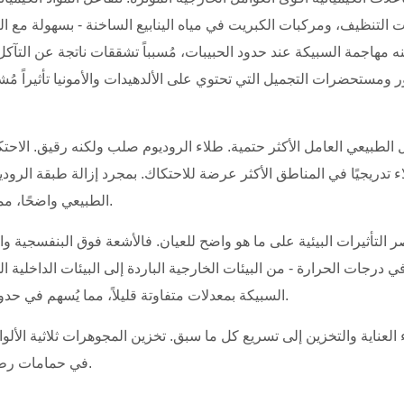
 التنظيف، ومركبات الكبريت في مياه الينابيع الساخنة - بسهولة مع ا
كنه مهاجمة السبيكة عند حدود الحبيبات، مُسبباً تشققات ناتجة عن التآ
 ومستحضرات التجميل التي تحتوي على الألدهيدات والأمونيا تأثيراً مُ
آكل الطبيعي العامل الأكثر حتمية. طلاء الروديوم صلب ولكنه رقيق. الا
اء تدريجيًا في المناطق الأكثر عرضة للاحتكاك. بمجرد إزالة طبقة الرو
الطبيعي واضحًا، مما يُفقد الذهب ثلاثي الألوان تباينه الواضح الذي يجعله مميزًا بصريًا.
صر التأثيرات البيئية على ما هو واضح للعيان. فالأشعة فوق البنفسجية و
ي درجات الحرارة - من البيئات الخارجية الباردة إلى البيئات الداخلية
السبيكة بمعدلات متفاوتة قليلاً، مما يُسهم في حدوث إجهاد دقيق عند نقاط اتصال المعادن على مدى فترات طويلة.
العناية والتخزين إلى تسريع كل ما سبق. تخزين المجوهرات ثلاثية الأ
في حمامات رطبة، يقلل بشكل كبير من الفترة الزمنية قبل ظهور بهتان ملحوظ.