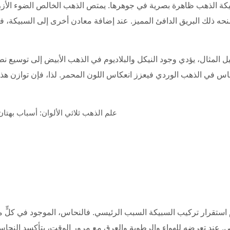
كة الذهب ظاهرة بصرية في جوهرها. يمتص الذهب الخالص الضوء الأزرق
نحه ذلك البريق الدافئ المميز. عند إضافة معادن أخرى إلى السبيكة، فإنها 
 المثال، يؤدي وجود النيكل والبلاديوم في الذهب الأبيض إلى توسيع ن
حاس في الذهب الوردي فيعزز انعكاس اللون المحمر. لذا، فإن توازن هذه 
م استقرار تركيب السبيكة السبب الرئيسي. فالنحاس، الموجود في كلٍّ من
. عند تعرضه للهواء والرطوبة والعرق مع مرور الوقت، يتأكسد النحاس م