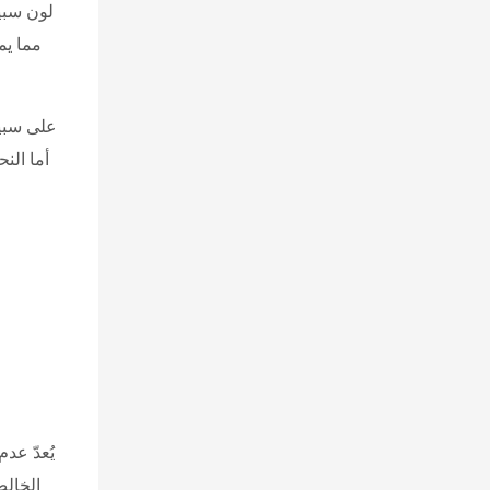
لون سبي
مما يم
على سبيل
أما الن
يُعدّ عد
الخالص