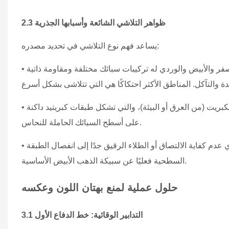
2.3 ظواهر التلاشي الشائعة وأسبابها الجذرية
يساعد فهم نوع التلاشي في تحديد مصدره:
• بهتان غير متساوٍ: تتلاشى الأجزاء المختلفة بمعدلات متفاوتة لأن الذهب الأصفر والأبيض والوردي له تركيبات سبائك مختلفة ومقاومة ذاتية
• بهتان وتغير اللون بشكل عام: يشير هذا عادة إلى تفاعل كيميائي مع مركبات الكبريت (من العرق أو البيئة)، والتي تشكل طبقات كبريتيد داكنة
على أسطح السبائك الحاملة للنحاس.
• التقشير أو التقشر: هذا على وجه التحديد فشل في طلاء الروديوم، حيث يؤدي عدم كفاية الالتصاق أو الطلاء الرقيق جدًا إلى انفصال الطبقة
السطحية فعليًا عن سبيكة الذهب الأبيض الأساسية.
حلول عملية لمنع بهتان اللون وعكسه
3.1 التدابير الوقائية: خط الدفاع الأول