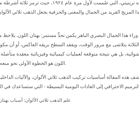
كارتييه ترينيتي، التي صُممت لأول مرة 
ذا المزيج الفريد من الجمال والمعنى والحرفية يجعل الذهب ثلاثي الألوان
راء هذا الجمال البصري الباهر يكمن تحدٍّ مستمر: بهتان اللون. يلاحظ مالك
 الثلاثة يتلاشى مع مرور الوقت، ويفقد السطح بريقه العاكس، أو أن مكون
ئية، بل هي نتيجة متوقعة لعمليات كيميائية وفيزيائية معقدة متأصلة 
اللون هو الخطوة الأولى نحو منعه واتخاذ خيارات أكثر وعيًا عند شراء هذه القطع الثمينة أو ترميمها.
 هذه المقالة أساسيات تركيب الذهب ثلاثي الألوان، والآليات الداخلي