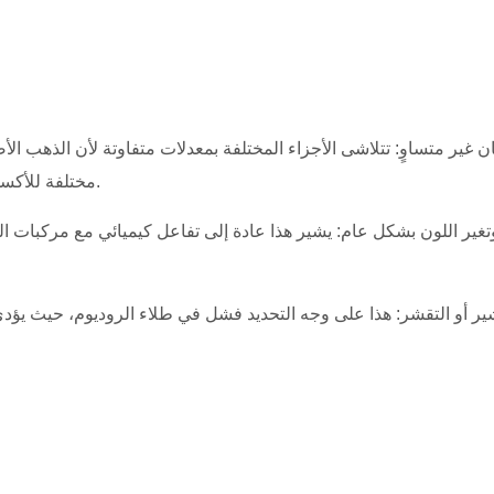
مختلفة للأكسدة والتآكل. المناطق الأكثر احتكاكًا هي التي تتلاشى بشكل أسرع.