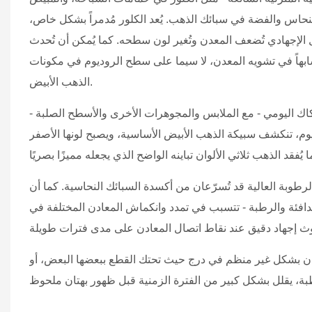
لنحاس والفضة في سبائك الذهب. يُعد الكلور مُدمراً بشكل خاص،
كل الإجهادي تُضعف المعدن وتُغير لون سطحه. كما يُمكن أن تُحدث
شابهاً في تشويه المعدن، لا سيما على سطح الروديوم في مكونات
الذهب الأبيض.
حتكاك اليومي - مع الملابس والمجوهرات الأخرى والأسطح الصلبة -
ديوم، تنكشف سبيكة الذهب الأبيض الأساسية، ويصبح لونها الأصفر
الرطوبة العالية قد تُسرّعان من أكسدة السبائك النحاسية. كما أن
 الدافئة والرطبة - تتسبب في تمدد وانكماش المعادن المختلفة في
لوان بشكل غير منظم في درج حيث تحتك القطع ببعضها البعض، أو