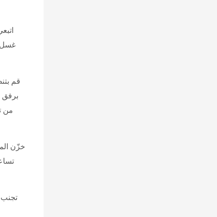
اتبعي
غسل ا
قم بتن
برفق ب
من ت
خزّن ال
تساعد
تجنب ا