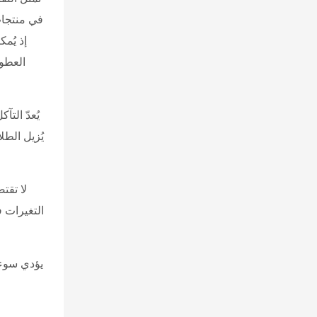
في منتجات
إذ يُم
العطور
يُعدّ الت
يُزيل الطل
لا تقت
التغيرات ف
يؤدي سوء 