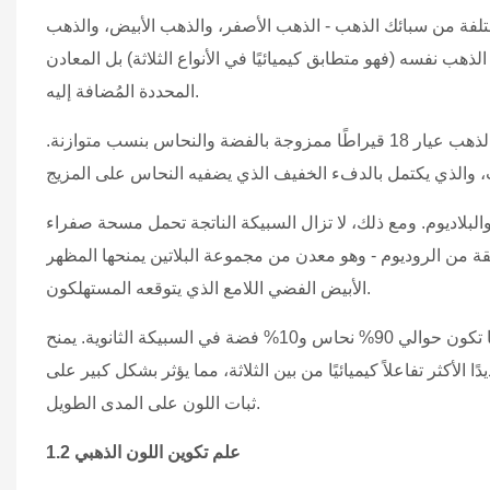
اع مختلفة من سبائك الذهب - الذهب الأصفر، والذهب الأبيض، والذهب
هب نفسه (فهو متطابق كيميائيًا في الأنواع الثلاثة) بل المعادن
المحددة المُضافة إليه.
يُعدّ الذهب الأصفر الشكل الأكثر تقليدية: وهو عادةً عبارة عن سبيكة من الذهب عيار 18 قيراطًا ممزوجة بالفضة والنحاس بنسب متوازنة.
لبلاديوم. ومع ذلك، لا تزال السبيكة الناتجة تحمل مسحة صفراء
ة من الروديوم - وهو معدن من مجموعة البلاتين يمنحها المظهر
الأبيض الفضي اللامع الذي يتوقعه المستهلكون.
يكتسب الذهب الوردي لونه الوردي المميز بفضل نسبة النحاس العالية - عادةً ما تكون حوالي 90% نحاس و10% فضة في السبيكة الثانوية. يمنح
الأكثر تفاعلاً كيميائيًا من بين الثلاثة، مما يؤثر بشكل كبير على
ثبات اللون على المدى الطويل.
1.2 علم تكوين اللون الذهبي