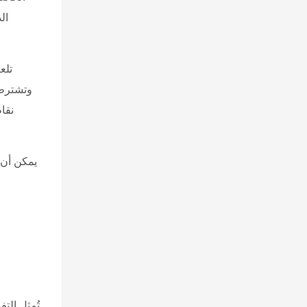
ال
تلع
نقاط
يمكن أن 
تُمثل الت