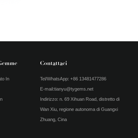
 Gemme
Contattaci
to In
Tel/WhatsApp: +86 13481477286
E-mail:
tianyu@tygems.net
In
Indirizzo: n. 69 Xihuan Road, distretto di
Wan Xiu, regione autonoma di Guangxi
Zhuang, Cina