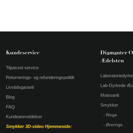
Kundeservice
Diamanter O
Ædelsten
Tilpasset service
Laboratoriedyrk
Returnerings- og refunderingspolitik
Lab-Dyrkede Æd
Livstidsgaranti
Moissanit
Blog
Smykker
FAQ
- Ringe
Kundeanmeldelser
- Øreringe
Smykker 3D-video
Hjemmeside: