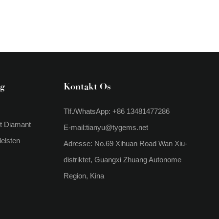
g
Kontakt Os
Tlf./WhatsApp: +86 13481477286
et Diamant
E-mail:
tianyu@tygems.net
elsten
Adresse: No.69 Xihuan Road Wan Xiu-
distriktet, Guangxi Zhuang Autonome
Region, Kina