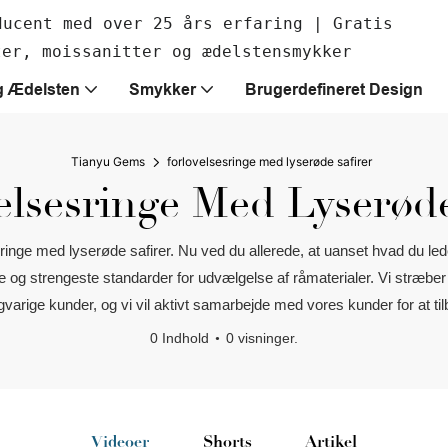
ducent med over 25 års erfaring | Gratis
ter, moissanitter og ædelstensmykker
g Ædelsten
Smykker
Brugerdefineret Design
Tianyu Gems
forlovelsesringe med lyserøde safirer
elsesringe Med Lyserøde
sringe med lyserøde safirer. Nu ved du allerede, at uanset hvad du led
 strengeste standarder for udvælgelse af råmaterialer. Vi stræber ef
angvarige kunder, og vi vil aktivt samarbejde med vores kunder for at ti
0 Indhold
0 visninger.
Videoer
Shorts
Artikel